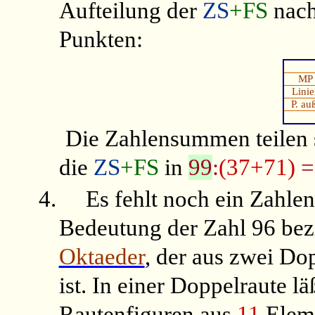
Aufteilung der
ZS
+FS
nach
Punkten:
MP
Lini
P. au
Die Zahlensummen teilen 
die
ZS
+FS
in
99
:
(37+71)
=
4.
Es fehlt noch ein Zahle
Bedeutung der Zahl 96 bezi
Oktaeder
, der aus zwei D
ist. In einer Doppelraute l
Rautenfiguren aus
11
Eleme