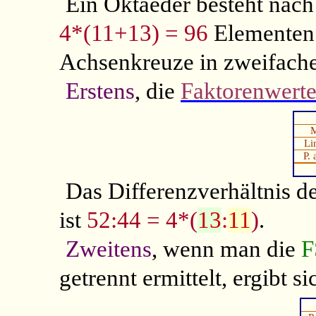
Ein Oktaeder besteht nach
4*(11+13) = 96
Elementen.
Achsenkreuze in zweifache
Erstens
, die
Faktorenwert
Li
P. 
Das Differenzverhältnis 
ist
52:44 = 4*(
13
:
11
)
.
Zweitens
, wenn man die
F
getrennt ermittelt, ergibt si