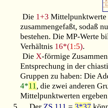
P
L
Die
1+3
Mittelpunktwerte
zusammengefaßt, sodaß nu
bestehen. Die MP-Werte bi
Verhältnis
16*(
1:5
)
.
Die
X
-förmige Zusammenf
Entsprechung in der chiast
Gruppen zu haben: Die Ad
4*
11
, die zwei anderen G
Mittelpunktwerten ergebe
5.
Der
ZS 111
=
3*37
kön