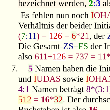
bezeichnet werden,
2
:3
al
Es fehlen nun noch
I
OH
Verhältnis der beider Ini
(
7
:11
) =
126
=
6
*21
, der
Die Gesamt-
ZS
+FS
der I
also
611+
126
= 737 = 11
7.
5
Namen haben die Ini
und
I
UDAS
sowie
I
OHA
4:1
Namen beträgt
8*(3:1
512
=
16
*
32
. Der durchsc
Buchstaben ist also
16
.