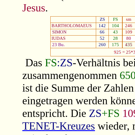
Jesus
.
ZS
FS
sm
BARTHOLOMAEUS
142
104
246
SIMON
66
43
109
IUDAS
52
28
80
23 Bu.
260
175
435
925
= 25*
Das
FS
:ZS
-Verhältnis be
zusammengenommen
65
ist die Summe der Zahlen 
eingetragen werden könn
entspricht. Die
ZS
+FS
10
TENET-Kreuzes
wieder,