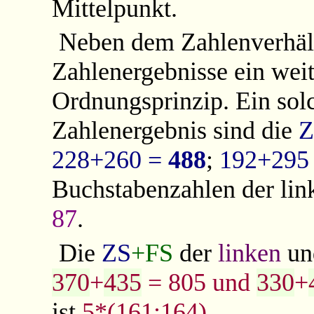
Mittelpunkt.
Neben dem Zahlenverhält
Zahlenergebnisse ein wei
Ordnungsprinzip. Ein sol
Zahlenergebnis sind die
Z
228+260 =
488
;
192+295
Buchstabenzahlen der lin
87
.
Die
ZS
+FS
d
er
linken
u
370
+
435
= 805 und
330
+
ist
5*(161:164)
.