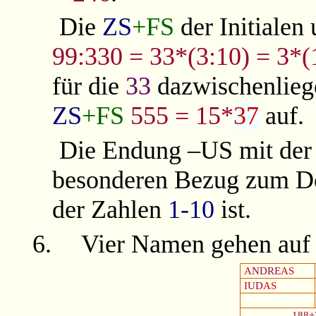
Die
ZS
+FS
der Initialen
99:330 = 33*(3:10) = 3*(
für die
33
dazwischenlieg
ZS
+FS
555
= 15*
37
auf.
Die Endung –US mit de
besonderen Bezug zum D
der Zahlen
1-10
ist.
6.
Vier Namen gehen au
A
NDRE
AS
I
UD
AS
188+