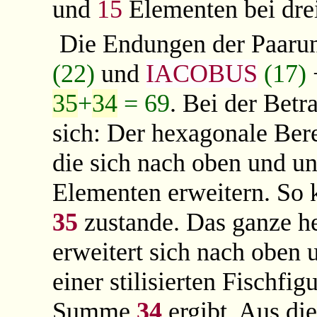
und
15
Elementen bei drei
Die Endungen der Paar
(22)
und
IACOBUS
(17)
35
+
34
= 69
. Bei der Bet
sich: Der hexagonale Bere
die sich nach oben und un
Elementen erweitern. S
35
zustande. Das ganze 
erweitert sich nach oben 
einer stilisierten Fischfig
Summe
34
ergibt. Aus di