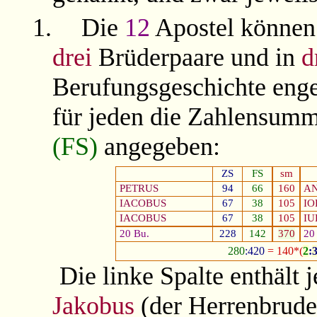
1.
Die
12
Apostel können
drei
Brüderpaare und in
d
Berufungsgeschichte eng
für jeden die Zahlensum
(FS)
angegeben:
ZS
FS
sm
PETRUS
94
66
160
A
IACOBUS
67
38
105
I
IACOBUS
67
38
105
IU
20 Bu.
228
142
370
20
280
:420
= 140*(
2
:
Die linke Spalte enthält 
Jakobus
(der Herrenbrude