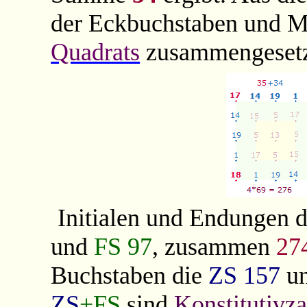
der Eckbuchstaben und M
Quadrats
zusammengesetz
Initialen und Endungen 
und
FS
97
, zusammen
27
Buchstaben die
ZS
157
u
ZS
+FS
sind
Konstitutivz