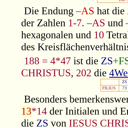
Die Endung
–AS
hat die
der Zahlen
1-7
.
–AS
und
hexagonalen und
10
Tetra
des Kreisflächenverhältn
188 = 4*47
ist die
ZS
+F
CHRISTUS
,
202
die
4We
ZS
FILIUS
73
Besonders bemerkenswert
13
*14
der Initialen und 
die
ZS
von
IESUS CHRI