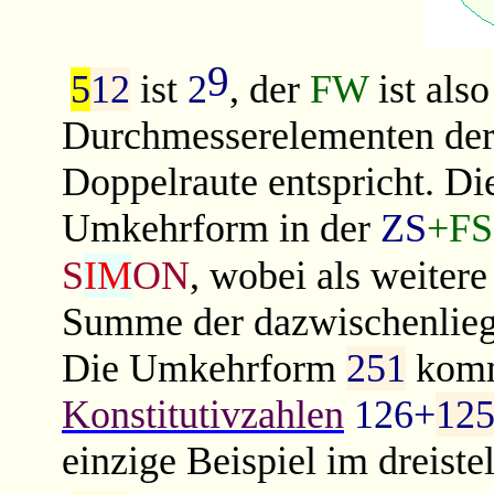
9
5
12
ist
2
, der
FW
ist als
Durchmesserelementen der 
Doppelraute entspricht. Die
Umkehrform in der
ZS
+FS
S
IM
ON
, wobei als weite
Summe der dazwischenlie
Die Umkehrform
251
kommt
Konstitutivzahlen
126+
12
einzige Beispiel im dreiste