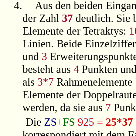
4.
Aus den beiden Eingan
der Zahl
37
deutlich. Sie 
Elemente der Tetraktys:
1
Linien. Beide Einzelziff
und
3
Erweiterungspunkte 
besteht aus
4
Punkten un
als
3*7
Rahmenelemente b
Elemente der Doppelraut
werden, da sie aus
7
Punkt
Die
ZS
+FS
925
=
25*37
korrespondiert mit dem F