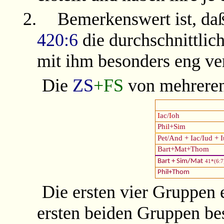
2.
Bemerkenswert ist, daß
420:6
die durchschnittlic
mit ihm besonders eng ve
Die
ZS
+FS
von mehrere
I
ac/
I
oh
Ph
i
l+S
i
m
Pet/And + Iac/Iud + 
Bart+Mat+Thom
Bart + Sim/Mat
41*(6:7
Phil+Thom
Die ersten vier Gruppen e
ersten beiden Gruppen b