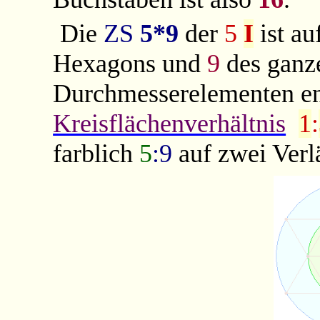
Die
ZS
5*9
der
5
I
ist au
Hexagons und
9
des ganze
Durchmesserelementen ent
Kreisflächenverhältnis
1
:
farblich
5
:9
auf zwei Verlä