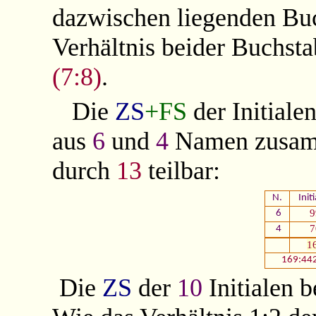
dazwischen liegenden Bu
Verhältnis beider Buchst
(7:8)
.
Die
ZS
+FS
der Initial
aus
6
und
4
Namen zusam
durch
13
teilbar:
N.
Init
9
6
7
4
1
169:44
Die
ZS
der
10
Initialen b