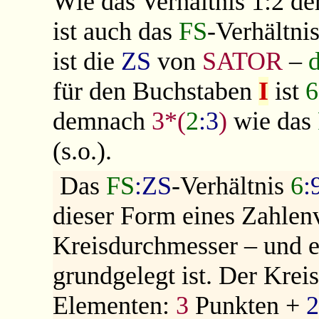
Wie das Verhältnis 1:2 d
ist auch das
FS
-Verhältni
ist die
ZS
von
SATOR
–
für den Buchstaben
I
ist
6
demnach
3*(
2
:3
)
wie das
(s.o.).
Das
FS
:ZS
-Verhältnis
6
:
dieser Form eines Zahlenv
Kreisdurchmesser – und e
grundgelegt ist. Der Kre
Elementen:
3
Punkten +