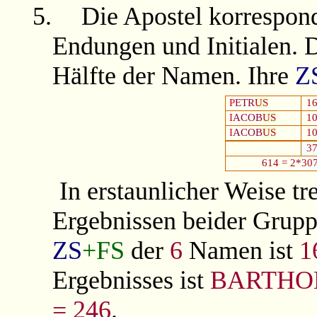
5.
Die Apostel korrespond
Endungen und Initialen.
Hälfte der Namen. Ihre
Z
P
ETR
US
1
I
ACOB
US
1
I
ACOB
US
1
3
614 = 2*
30
In erstaunlicher Weise tr
Ergebnissen beider Gruppe
ZS
+FS
der
6
Namen ist
1
Ergebnisses ist
BARTHO
= 246
.