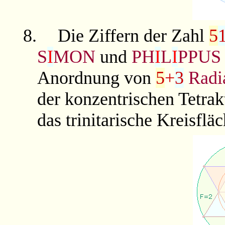
8.
Die Ziffern der Zahl
5
S
I
MON
und
PH
I
L
I
PPUS
Anordnung von
5
+
3
Radi
der konzentrischen Tetra
das trinitarische Kreisflä