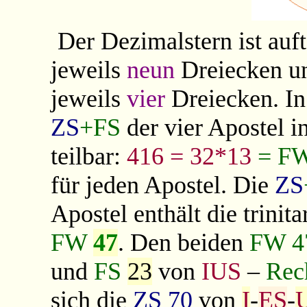
Der Dezimalstern ist auft
jeweils
neun
Dreiecken un
jeweils
vier
Dreiecken. In 
ZS
+FS
der vier Apostel i
teilbar:
416 = 32*13
= F
für jeden Apostel. Die
ZS
Apostel enthält die trini
FW
47
. Den beiden
FW 4
und
FS
23
von
IUS
–
Rec
sich die
ZS
70
von
I
-
ES
-