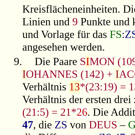
Kreisflächeneinheiten. Di
Linien und
9
Punkte und k
und Vorlage für das
FS
:Z
angesehen werden.
9.
Die Paare
S
I
MON (109
I
OHANNES (142) +
I
AC
Verhältnis
13
*(23:19) = 
Verhältnis der ersten dre
(21:5) = 21*
26
. Die Addi
47
, die
ZS
von
DEUS
–
G