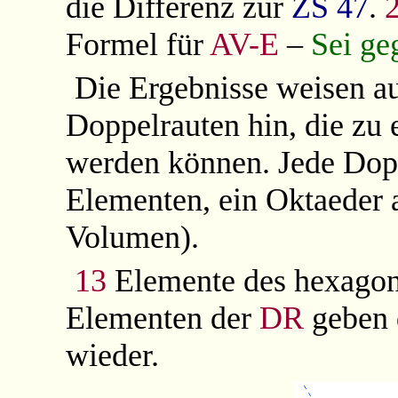
die Differenz zur
ZS
47
.
Formel für
AV-E
–
Sei ge
Die Ergebnisse weisen a
Doppelrauten hin, die zu
werden können. Jede Dopp
Elementen, ein Oktaeder
Volumen).
13
Elemente des hexagon
Elementen der
DR
geben
wieder.