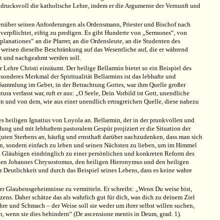
indrucksvoll die katholische Lehre, indem er die Argumente der Vernunft und
egenüber seinen Anforderungen als Ordensmann, Priester und Bischof nach
ch verpflichtet, eifrig zu predigen. Es gibt Hunderte von „Sermones“, von
planationes“ an die Pfarrer, an die Ordensleute, an die Studenten des
 weisen dieselbe Beschränkung auf das Wesentliche auf, die er während
iebt und nachgeahmt werden soll.
 Lehre Christi einräumt. Der heilige Bellarmin bietet so ein Beispiel des
besonderes Merkmal der Spiritualität Bellarmins ist das lebhafte und
 Sammlung im Gebet, in der Betrachtung Gottes, war ihm Quelle großer
 verfasst war, ruft er aus: „O Seele, Dein Vorbild ist Gott, unendliche
en und von dem, wie aus einer unendlich ertragreichen Quelle, diese nahezu
 heiligen Ignatius von Loyola an. Bellarmin, der in der prunkvollen und
ng und mit lebhaftem pastoralem Gespür projiziert er die Situation der
 guten Sterbens an, häufig und ernsthaft darüber nachzudenken, dass man sich
n, sondern einfach zu leben und seinen Nächsten zu lieben, um im Himmel
e Gläubigen eindringlich zu einer persönlichen und konkreten Reform des
ligen Johannes Chrysostomus, den heiligen Hieronymus und den heiligen
 Deutlichkeit und durch das Beispiel seines Lebens, dass es keine wahre
r Glaubensgeheimnisse zu vermitteln. Er schreibt: „Wenn Du weise bist,
erzens. Daher schätze das als wahrlich gut für dich, was dich zu deinem Ziel
hre und Schmach – der Weise soll sie weder um ihrer selbst willen suchen,
, wenn sie dies behindern“ (De ascensione mentis in Deum, grad. 1).