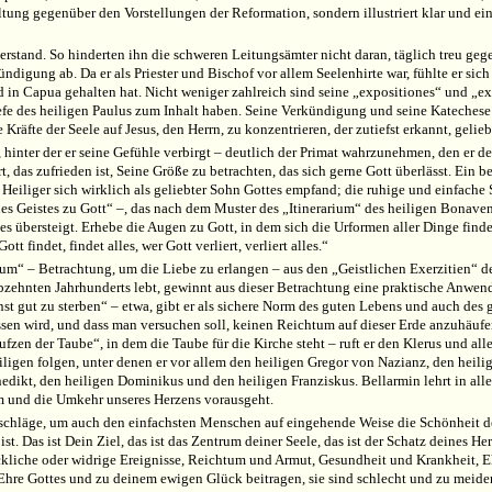
ltung gegenüber den Vorstellungen der Reformation, sondern illustriert klar und e
 verstand. So hinderten ihn die schweren Leitungsämter nicht daran, täglich treu g
kündigung ab. Da er als Priester und Bischof vor allem Seelenhirte war, fühlte er si
nd in Capua gehalten hat. Nicht weniger zahlreich sind seine „expositiones“ und „ex
efe des heiligen Paulus zum Inhalt haben. Seine Verkündigung und seine Katechese
e Kräfte der Seele auf Jesus, den Herrn, zu konzentrieren, der zutiefst erkannt, gel
 hinter der er seine Gefühle verbirgt – deutlich der Primat wahrzunehmen, den er der
t, das zufrieden ist, Seine Größe zu betrachten, das sich gerne Gott überlässt. Ein 
Heiliger sich wirklich als geliebter Sohn Gottes empfand; die ruhige und einfache
 Geistes zu Gott“ –, das nach dem Muster des „Itinerarium“ des heiligen Bonaventura
s übersteigt. Erhebe die Augen zu Gott, in dem sich die Urformen aller Dinge find
 findet, findet alles, wer Gott verliert, verliert alles.“
“ – Betrachtung, um die Liebe zu erlangen – aus den „Geistlichen Exerzitien“ des
zehnten Jahrhunderts lebt, gewinnt aus dieser Betrachtung eine praktische Anwendu
st gut zu sterben“ – etwa, gibt er als sichere Norm des guten Lebens und auch des
en wird, und dass man versuchen soll, keinen Reichtum auf dieser Erde anzuhäufe
en der Taube“, in dem die Taube für die Kirche steht – ruft er den Klerus und all
eiligen folgen, unter denen er vor allem den heiligen Gregor von Nazianz, den hei
ikt, den heiligen Dominikus und den heiligen Franziskus. Bellarmin lehrt in aller
m und die Umkehr unseres Herzens vorausgeht.
tschläge, um auch den einfachsten Menschen auf eingehende Weise die Schönheit de
st. Das ist Dein Ziel, das ist das Zentrum deiner Seele, das ist der Schatz deines H
Glückliche oder widrige Ereignisse, Reichtum und Armut, Gesundheit und Krankheit, E
 Ehre Gottes und zu deinem ewigen Glück beitragen, sie sind schlecht und zu meiden