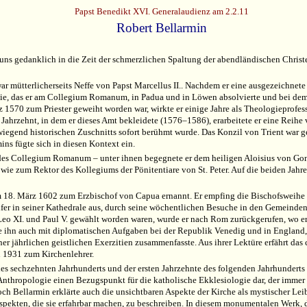
Papst Benedikt XVI. Generalaudienz am 2.2.11
Robert Bellarmin
 uns gedanklich in die Zeit der schmerzlichen Spaltung der abendländischen Christe
 mütterlicherseits Neffe von Papst Marcellus II
..
Nachdem er eine ausgezeichnete 
ogie, das er am Collegium Romanum, in Padua und in Löwen absolvierte und bei dem
z 1570 zum Priester geweiht worden war, wirkte er einige Jahre als Theologieprof
 Jahrzehnt, in dem er dieses Amt bekleidete (1576–1586), erarbeitete er eine Rei
rwiegend historischen Zuschnitts sofort berühmt wurde. Das Konzil von Trient war
ins fügte sich in diesen Kontext ein.
r des Collegium Romanum – unter ihnen begegnete er dem heiligen Aloisius von Gon
ie zum Rektor des Kollegiums der Pönitentiare von St. Peter. Auf die beiden Jahr
8. März 1602 zum Erzbischof von Capua ernannt. Er empfing die Bischofsweihe am 2
ifer in seiner Kathedrale aus, durch seine wöchentlichen Besuche in den Gemeinden,
o XI. und Paul V. gewählt worden waren, wurde er nach Rom zurückgerufen, wo er 
e ihn auch mit diplomatischen Aufgaben bei der Republik Venedig und in England, 
einer jährlichen geistlichen Exerzitien zusammenfasste. Aus ihrer Lektüre erfährt d
n 1931 zum Kirchenlehrer.
des sechzehnten Jahrhunderts und der ersten Jahrzehnte des folgenden Jahrhunderts 
thropologie einen Bezugspunkt für die katholische Ekklesiologie dar, der immer no
ch Bellarmin erklärte auch die unsichtbaren Aspekte der Kirche als mystischer Leib
ekten, die sie erfahrbar machen, zu beschreiben. In diesem monumentalen Werk, da