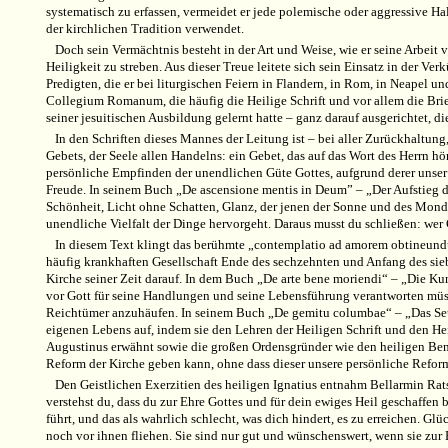
systematisch zu erfassen, vermeidet er jede polemische oder aggressive Ha
der kirchlichen Tradition verwendet.
Doch sein Vermächtnis besteht in der Art und Weise, wie er seine Arbeit
Heiligkeit zu streben. Aus dieser Treue leitete sich sein Einsatz in der Ver
Predigten, die er bei liturgischen Feiern in Flandern, in Rom, in Neapel u
Collegium Romanum, die häufig die Heilige Schrift und vor allem die Bri
seiner jesuitischen Ausbildung gelernt hatte – ganz darauf ausgerichtet, di
In den Schriften dieses Mannes der Leitung ist – bei aller Zurückhaltung,
Gebets, der Seele allen Handelns: ein Gebet, das auf das Wort des Herrn hör
persönliche Empfinden der unendlichen Güte Gottes, aufgrund derer unser 
Freude. In seinem Buch „De ascensione mentis in Deum” – „Der Aufstieg des
Schönheit, Licht ohne Schatten, Glanz, der jenen der Sonne und des Monde
unendliche Vielfalt der Dinge hervorgeht. Daraus musst du schließen: wer Gott
In diesem Text klingt das berühmte „contemplatio ad amorem obtineundum
häufig krankhaften Gesellschaft Ende des sechzehnten und Anfang des sieb
Kirche seiner Zeit darauf. In dem Buch „De arte bene moriendi“ – „Die Kun
vor Gott für seine Handlungen und seine Lebensführung verantworten müss
Reichtümer anzuhäufen. In seinem Buch „De gemitu columbae“ – „Das Seufz
eigenen Lebens auf, indem sie den Lehren der Heiligen Schrift und den H
Augustinus erwähnt sowie die großen Ordensgründer wie den heiligen Bened
Reform der Kirche geben kann, ohne dass dieser unsere persönliche Refor
Den Geistlichen Exerzitien des heiligen Ignatius entnahm Bellarmin Ra
verstehst du, dass du zur Ehre Gottes und für dein ewiges Heil geschaffen bi
führt, und das als wahrlich schlecht, was dich hindert, es zu erreichen. 
noch vor ihnen fliehen. Sie sind nur gut und wünschenswert, wenn sie zur