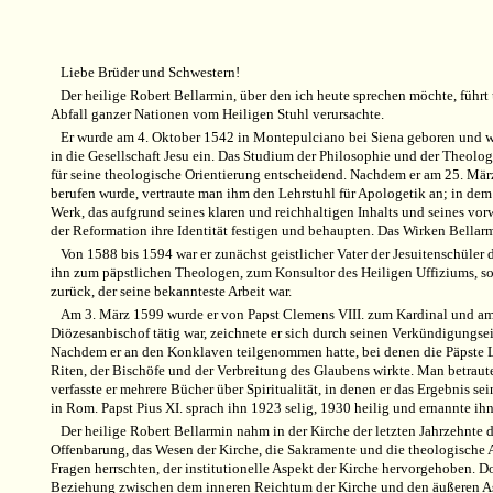
Liebe Brüder und Schwestern!
Der heilige Robert Bellarmin, über den ich heute sprechen möchte, führt
Abfall ganzer Nationen vom Heiligen Stuhl verursachte.
Er wurde am 4. Oktober 1542 in Montepulciano bei Siena geboren und war
in die Gesellschaft Jesu ein. Das Studium der Philosophie und der Theol
für seine theologische Orientierung entscheidend. Nachdem er am 25. Mär
berufen wurde, vertraute man ihm den Lehrstuhl für Apologetik an; in dem
Werk, das aufgrund seines klaren und reichhaltigen Inhalts und seines vo
der Reformation ihre Identität festigen und behaupten. Das Wirken Bellarm
Von 1588 bis 1594 war er zunächst geistlicher Vater der Jesuitenschüle
ihn zum päpstlichen Theologen, zum Konsultor des Heiligen Uffiziums, sow
zurück, der seine bekannteste Arbeit war.
Am 3. März 1599 wurde er von Papst Clemens VIII. zum Kardinal und am 1
Diözesanbischof tätig war, zeichnete er sich durch seinen Verkündigungse
Nachdem er an den Konklaven teilgenommen hatte, bei denen die Päpste Le
Riten, der Bischöfe und der Verbreitung des Glaubens wirkte. Man betraut
verfasste er mehrere Bücher über Spiritualität, in denen er das Ergebnis s
in Rom. Papst Pius XI. sprach ihn 1923 selig, 1930 heilig und ernannte ih
Der heilige Robert Bellarmin nahm in der Kirche der letzten Jahrzehnte 
Offenbarung, das Wesen der Kirche, die Sakramente und die theologische An
Fragen herrschten, der institutionelle Aspekt der Kirche hervorgehoben. Do
Beziehung zwischen dem inneren Reichtum der Kirche und den äußeren Asp