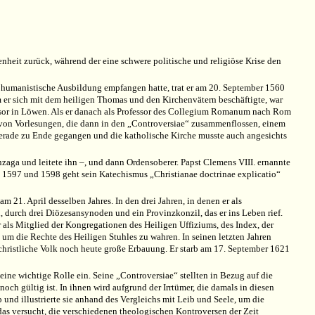
nheit zurück, während der eine schwere politische und religiöse Krise den
humanistische Ausbildung empfangen hatte, trat er am 20. September 1560
 er sich mit dem heiligen Thomas und den Kirchenvätern beschäftigte, war
essor in Löwen. Als er danach als Professor des Collegium Romanum nach Rom
he von Vorlesungen, die dann in den „Controversiae“ zusammenflossen, einem
 gerade zu Ende gegangen und die katholische Kirche musste auch angesichts
zaga und leitete ihn –, und dann Ordensoberer. Papst Clemens VIII. ernannte
e 1597 und 1598 geht sein Katechismus „Christianae doctrinae explicatio“
1. April desselben Jahres. In den drei Jahren, in denen er als
 durch drei Diözesansynoden und ein Provinzkonzil, das er ins Leben rief.
als Mitglied der Kongregationen des Heiligen Uffiziums, des Index, der
um die Rechte des Heiligen Stuhles zu wahren. In seinen letzten Jahren
as christliche Volk noch heute große Erbauung. Er starb am 17. September 1621
eine wichtige Rolle ein. Seine „Controversiae“ stellten in Bezug auf die
ch gültig ist. In ihnen wird aufgrund der Irrtümer, die damals in diesen
 und illustrierte sie anhand des Vergleichs mit Leib und Seele, um die
s versucht, die verschiedenen theologischen Kontroversen der Zeit