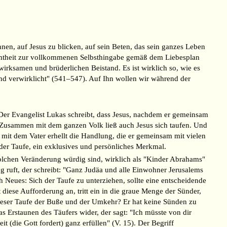
nen, auf Jesus zu blicken, auf sein Beten, das sein ganzes Leben
immtheit zur vollkommenen Selbsthingabe gemäß dem Liebesplan
 wirksamen und brüderlichen Beistand. Es ist wirklich so, wie es
d verwirklicht" (541–547). Auf Ihn wollen wir während der
. Der Evangelist Lukas schreibt, dass Jesus, nachdem er gemeinsam
 "Zusammen mit dem ganzen Volk ließ auch Jesus sich taufen. Und
 mit dem Vater erhellt die Handlung, die er gemeinsam mit vielen
er Taufe, ein exklusives und persönliches Merkmal.
 solchen Veränderung würdig sind, wirklich als "Kinder Abrahams"
ng ruft, der schreibt: "Ganz Judäa und alle Einwohner Jerusalems
 Neues: Sich der Taufe zu unterziehen, sollte eine entscheidende
ese Aufforderung an, tritt ein in die graue Menge der Sünder,
g dieser Taufe der Buße und der Umkehr? Er hat keine Sünden zu
 Erstaunen des Täufers wider, der sagt: "Ich müsste von dir
 (die Gott fordert) ganz erfüllen" (V. 15). Der Begriff