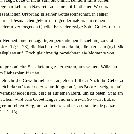
steigt, betet er nicht zum erstenmal, sondern führt seinen
rgenen Leben in Nazareth zu seinem öffentlichen Wirken.
esentlichen Ursprung in seiner Gottessohnschaft, in seiner
m hat Jesus beten gelernt?" folgendermaßen: "In seinem
anderen verborgenen Quelle: Er ist der ewige Sohn Gottes, der in
r Neuheit einer einzigartigen persönlichen Beziehung zu Gott
k 6, 12; 9, 28), die Nacht, die ihm erlaubt, allein zu sein (vgl. Mk
eilsplans auf. Doch gleichzeitig bezeichnen sie Momente von
ere persönliche Entscheidung zu erneuern, uns seinem Willen zu
m Liebesplan für uns.
vielmehr die Gewohnheit Jesu an, einen Teil der Nacht im Gebet zu
ich darauf forderte er seine Jünger auf, ins Boot zu steigen und
erabschiedet hatte, ging er auf einen Berg, um zu beten. Spät am
ehen, wird sein Gebet länger und intensiver. So weist Lukas
g er auf einen Berg, um zu beten. Und er verbrachte die ganze
6, 12–13).