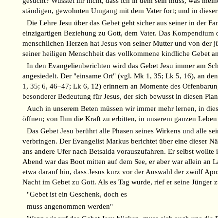
gesucht? Wusstet ihr nicht, dass ich in dem sein muss, was mein
ständigen, gewohnten Umgang mit dem Vater fort; und in diese
Die Lehre Jesu über das Gebet geht sicher aus seiner in der Fa
einzigartigen Beziehung zu Gott, dem Vater. Das Kompendium d
menschlichen Herzen hat Jesus von seiner Mutter und von der jüd
seiner heiligen Menschheit das vollkommene kindliche Gebet an 
In den Evangelienberichten wird das Gebet Jesu immer am Schn
angesiedelt. Der "einsame Ort" (vgl. Mk 1, 35; Lk 5, 16), an den 
1, 35; 6, 46–47; Lk 6, 12) erinnern an Momente des Offenbarun
besonderer Bedeutung für Jesus, der sich bewusst in diesen Pla
Auch in unserem Beten müssen wir immer mehr lernen, in diese
öffnen; von Ihm die Kraft zu erbitten, in unserem ganzen Leb
Das Gebet Jesu berührt alle Phasen seines Wirkens und alle se
verbringen. Der Evangelist Markus berichtet über eine dieser N
ans andere Ufer nach Betsaida vorauszufahren. Er selbst wollte
Abend war das Boot mitten auf dem See, er aber war allein an 
etwa darauf hin, dass Jesus kurz vor der Auswahl der zwölf Apos
Nacht im Gebet zu Gott. Als es Tag wurde, rief er seine Jünger 
"Gebet ist ein Geschenk, doch es
muss angenommen werden"