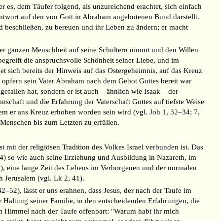
r es, dem Täufer folgend, als unzureichend erachtet, sich einfach
 Antwort auf den von Gott in Abraham angebotenen Bund darstellt.
und beschließen, zu bereuen und ihr Leben zu ändern; er macht
 der ganzen Menschheit auf seine Schultern nimmt und den Willen
begreift die anspruchsvolle Schönheit seiner Liebe, und im
t sich bereits der Hinweis auf das Ostergeheimnis, auf das Kreuz
u opfern sein Vater Abraham nach dem Gebot Gottes bereit war
fallen hat, sondern er ist auch – ähnlich wie Isaak – der
nschaft und die Erfahrung der Vaterschaft Gottes auf tiefste Weise
dem er ans Kreuz erhoben worden sein wird (vgl. Joh 1, 32–34; 7,
 Menschen bis zum Letzten zu erfüllen.
 mit der religiösen Tradition des Volkes Israel verbunden ist. Das
24) so wie auch seine Erziehung und Ausbildung in Nazareth, im
3), eine lange Zeit des Lebens im Verborgenen und der normalen
Jerusalem (vgl. Lk 2, 41).
2–52), lässt er uns erahnen, dass Jesus, der nach der Taufe im
der Haltung seiner Familie, in den entscheidenden Erfahrungen, die
 dem Himmel nach der Taufe offenbart: "Warum habt ihr mich