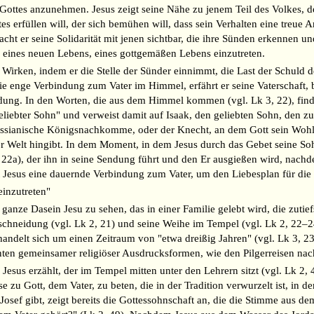
Gottes anzunehmen. Jesus zeigt seine Nähe zu jenem Teil des Volkes, de
s erfüllen will, der sich bemühen will, dass sein Verhalten eine treue
cht er seine Solidarität mit jenen sichtbar, die ihre Sünden erkennen 
tik eines neuen Lebens, eines gottgemäßen Lebens einzutreten.
n Wirken, indem er die Stelle der Sünder einnimmt, die Last der Schuld
 die enge Verbindung zum Vater im Himmel, erfährt er seine Vaterschaft, 
dung. In den Worten, die aus dem Himmel kommen (vgl. Lk 3, 22), finde
liebter Sohn" und verweist damit auf Isaak, den geliebten Sohn, den z
messianische Königsnachkomme, oder der Knecht, an dem Gott sein Wohlge
er Welt hingibt. In dem Moment, in dem Jesus durch das Gebet seine Soh
3, 22a), der ihn in seine Sendung führt und den Er ausgießen wird, nach
t Jesus eine dauernde Verbindung zum Vater, um den Liebesplan für die
einzutreten"
nze Dasein Jesu zu sehen, das in einer Familie gelebt wird, die zutiefst
eschneidung (vgl. Lk 2, 21) und seine Weihe im Tempel (vgl. Lk 2, 22–
andelt sich um einen Zeitraum von "etwa dreißig Jahren" (vgl. Lk 3, 2
n gemeinsamer religiöser Ausdrucksformen, wie den Pilgerreisen nach 
esus erzählt, der im Tempel mitten unter den Lehrern sitzt (vgl. Lk 2, 4
e zu Gott, dem Vater, zu beten, die in der Tradition verwurzelt ist, in 
nd Josef gibt, zeigt bereits die Gottessohnschaft an, die die Stimme aus