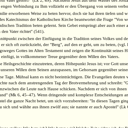
em Vater gehört?" (Lk 2, 49). Nachdem Jesus aus dem Wasser des Jordan 
r engen Verbindung zu Ihm vollzieht er den Übergang von seinem verbo
milie erworbenen Weise zu beten hervor, doch sie hat ihren tiefen und w
es Katechismus der Katholischen Kirche beantwortet die Frage "Von we
ischen Tradition beten gelernt. Sein Gebet entspringt aber auch einer 
den Vater richtet" (541).
ittpunkt zwischen der Einfügung in die Tradition seines Volkes und de
er sich oft zurückzieht, der "Berg", auf den er geht, um zu beten, (vgl. L
gsweges Gottes im Alten Testament und zeigen die Kontinuität seines H
n einfügt, in vollkommener Treue gegenüber dem Willen des Vaters.
 Heilsgeschichte einzutreten, deren Höhepunkt Jesus ist; vor Gott uns
en unseren Willen dem Seinen anzupassen, im Gehorsam gegenüber seine
ine Tage. Mühsal kann es nicht beeinträchtigen. Die Evangelien deuten 
ächte nach dem anstrengenden Tag der Brotvermehrung und schreibt: "Gle
 inzwischen die Leute nach Hause schicken. Nachdem er sich von ihnen v
Land" (Mk 6, 45–47). Wenn dringende und komplexe Entscheidungen anst
tel die ganze Nacht betet, um sich vorzubereiten: "In diesen Tagen gin
zu sich und wählte aus ihnen zwölf aus; sie nannte er auch Apostel" (Lk 