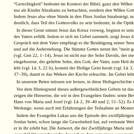
"Gerechtigkeit" bedeutet im Kontext der Bibel, ganz den Willen 
nur als Kinder Abrahams zu betrachten, sondern den Willen Gotte
Indem Jesus also ohne Sünde in den Fluss Jordan hinabsteigt, ma
deutlich, dass Teil des Gottesvolks zu sein bedeutet, in die Op
In dieser Geste nimmt Jesus das Kreuz vorweg, beginnt er sei
des Vaters erfüllt. Indem er sich im Gebet sammelt, zeigt Jesus
Gespräch mit dem Vater empfängt er die Bestätigung seiner Sen
und auf die Auferstehung. Die Stimme Gottes nennt ihn "mein ge
(vgl. Gen 22, 1–14). Jesus ist nicht nur der Sohn Davids, der 
eingeborene, der geliebte Sohn, den Gott, der Vater, zum Heil d
lebt (vgl. Lk 3, 22 b), kommt der Heilige Geist herab (vgl. Lk 
37–39), damit er das Wirken der Kirche erleuchte. Im Gebet leb
In unserem Beten müssen wir lernen, in diese Heilsgeschichte 
Vor dem Hintergrund dieses außergewöhnlichen Gebets ist das ga
zeigen die Hinweise, die wir in den Evangelien finden: seine B
Haus von Maria und Josef (vgl. Lk 2, 39–40 und 2, 51–52). Es h
Werktage, wenn auch mit Erfahrungen der Teilnahme an Momente
Indem der Evangelist Lukas uns die Episode des zwölfjährigen J
Jordan betet, schon lange die Gewohnheit hat, auf vertraute Weis
er in ihr erlebt hat. Die Antwort, die der Zwölfjährige Maria u