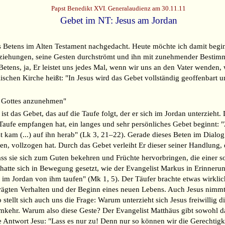
Papst Benedikt XVI. Generalaudienz am 30.11.11
Gebet im NT: Jesus am Jordan
s Betens im Alten Testament nachgedacht. Heute möchte ich damit begin
e Beziehungen, seine Gesten durchströmt und ihn mit zunehmender Best
s Betens, ja, Er leistet uns jedes Mal, wenn wir uns an den Vater wenden,
en Kirche heißt: "In Jesus wird das Gebet vollständig geoffenbart un
en Gottes anzunehmen"
t das Gebet, das auf die Taufe folgt, der er sich im Jordan unterzieht
aufe empfangen hat, ein langes und sehr persönliches Gebet beginnt:
t kam (...) auf ihn herab" (Lk 3, 21–22). Gerade dieses Beten im Dialog
vollzogen hat. Durch das Gebet verleiht Er dieser seiner Handlung, d
dass sie sich zum Guten bekehren und Früchte hervorbringen, die einer
 hatte sich in Bewegung gesetzt, wie der Evangelist Markus in Erinneru
im Jordan von ihm taufen" (Mk 1, 5). Der Täufer brachte etwas wirklich
ten Verhalten und der Beginn eines neuen Lebens. Auch Jesus nimmt di
 stellt sich auch uns die Frage: Warum unterzieht sich Jesus freiwilli
mkehr. Warum also diese Geste? Der Evangelist Matthäus gibt sowohl das
Antwort Jesu: "Lass es nur zu! Denn nur so können wir die Gerechtigkeit