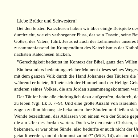
Liebe Brüder und Schwestern!
Bei den letzten Katechesen haben wir über einige Beispiele de
durchzieht, wie ein verborgener Fluss, der sein Dasein, sein
Gottes, des Vaters, führt. Jesus ist auch der Lehrmeister unsere
zusammenfassend im Kompendium des Katechismus der Katholisch
nächsten Katechesen blicken.
"Gerechtigkeit bedeutet im Kontext der Bibel, ganz den Will
Ein besonders bedeutungsreicher Moment dieses seines Weges is
mit dem ganzen Volk durch die Hand Johannes des Täufers die T
während er betete, öffnete sich der Himmel und der Heilige Geis
anderen seines Volkes, die am Jordan zusammengekommen waren, 
Der Täufer hatte alle eindringlich dazu aufgerufen, dadurch, 
zu leben (vgl. Lk 3, 7–9). Und eine große Anzahl von Israeliten
zogen zu ihm hinaus; sie bekannten ihre Sünden und ließen sich 
Wende bezeichnen, das Ablassen von einem von der Sünde gepräg
die am Ufer des Jordan warten. Doch wie den ersten Christen, so
bekennen, er war ohne Sünde, also bedurfte er auch nicht der U
getauft werden, und du kommst zu mir?" (Mt 3, 14), als auch die 