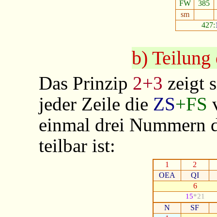
FW
385
sm
427:
b) Teilung
Das Prinzip
2+3
zeigt s
jeder Zeile die
ZS
+FS
v
einmal drei Nummern d
teilbar ist:
1
2
OEA
QI
6
15
*21
N
SF