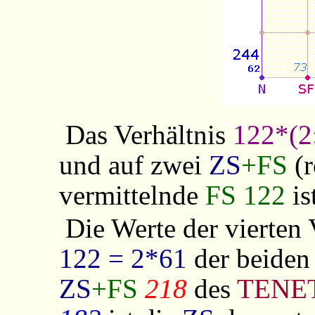
Das Verhältnis
122*(2
und auf zwei
ZS
+FS
(r
vermittelnde
FS 122
is
Die Werte der vierten 
122 = 2*61
der beide
ZS
+FS
218
des
TENE