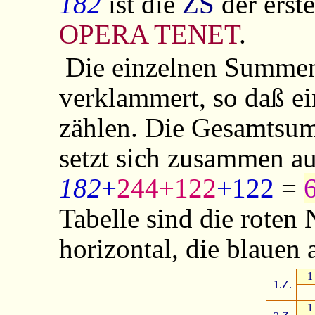
182
ist die
ZS
der erst
OPERA TENET
.
Die einzelnen Summen
verklammert, so daß e
zählen. Die Gesamts
setzt sich zusammen a
182
+
244+122
+122
=
Tabelle sind die roten
horizontal, die blauen a
1
1.Z.
1