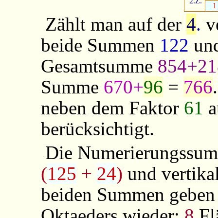
2.Z.
1
Zählt man auf der
4
.
v
beide Summen
122
un
Gesamtsumme
854+21
Summe
670+
96
=
766
neben dem Faktor
61
a
berücksichtigt.
Die Numerierungssumm
(
125
+
24
)
und vertika
beiden Summen geben
Oktaeders wieder:
8
Fl