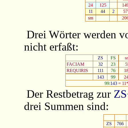
24
125
14
11
44
2
57
sm
20
Drei Wörter werden v
nicht erfaßt:
ZS
FS
s
FACIAM
32
23
5
REQUIRIS
111
76
1
143
99
2
99:
143
= 11*
Der Restbetrag zur
ZS
drei Summen sind:
ZS
766