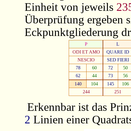
Einheit von jeweils
23
Überprüfung ergeben s
Eckpunktgliederung dr
P
L
ODI ET AMO
QUARE ID
NESCIO
SED FIERI
78
60
72
50
62
44
73
56
140
104
145
106
244
251
Erkennbar ist das Pri
2
Linien einer Quadrat