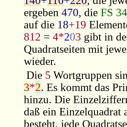
140
+
110
+
220
, die jew
ergeben
470
, die
FS 3
auf die
18
+19
Elemente
812
=
4*
2
0
3
gibt in de
Quadratseiten
mit jewe
wieder.
Die
5
Wortgruppen sind
3
*
2
. Es kommt das Pri
hinzu. Die Einzelziffe
daß ein Einzelquadrat
besteht, jede Quadratse