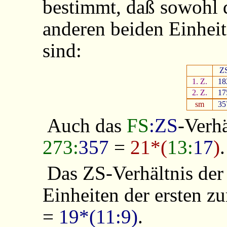
bestimmt, daß sowohl 
anderen beiden Einhei
sind:
Z
1. Z.
18
2. Z.
17
sm
35
Auch das
FS
:ZS
-Verhä
273:
357
=
21*(
13:
17
)
.
Das ZS-Verhältnis der
Einheiten der ersten zu
=
19*(11:9)
.