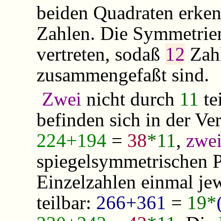
beiden Quadraten erken
Zahlen. Die Symmetriem
vertreten, sodaß
12
Zah
zusammengefaßt sind.
Zwei
nicht durch
11
te
befinden sich in der Ve
224+194
=
38
*11
,
zwe
spiegelsymmetrischen P
Einzelzahlen einmal je
teilbar:
266+361
=
19*