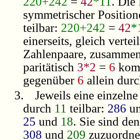
220+242
=
42
*11
. Die
symmetrischer Position
teilbar:
220+242
=
42
*
einerseits, gleich vertei
Zahlenpaare, zusamme
paritätisch
3*2
=
6
komp
gegenüber
6
allein dur
3.
Jeweils eine einzelne
durch
11
teilbar:
286
u
25
und
18
. Sie sind de
308
und
209
zuzuordne