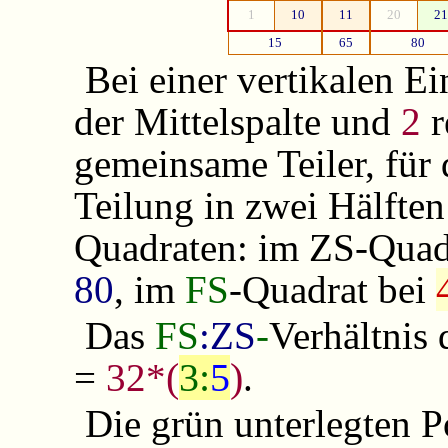
1
10
11
20
21
15
65
80
Bei einer vertikalen E
der Mittelspalte und
2
r
gemeinsame Teiler, für
Teilung in zwei Hälften
Quadraten: im ZS-Quad
80
, im
FS
-Quadrat bei
Das
FS
:ZS
-
Verhältnis
(
3:
5
)
=
32*
.
Die grün unterlegten P