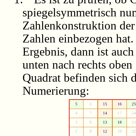
spiegelsymmetrisch num
Zahlenkonstruktion de
Zahlen einbezogen hat. 
Ergebnis, dann ist auc
unten nach rechts oben 
Quadrat befinden sich 
Numerierung:
5
6
15
16
25
4
7
14
17
24
3
8
13
18
23
2
9
12
19
22