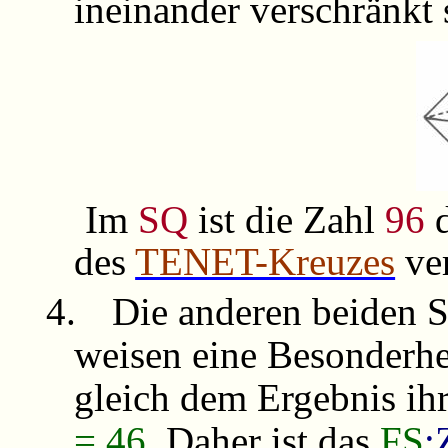
ineinander verschränkt
Im
SQ
ist die Zahl
96
d
des
TENET-Kreuzes
ver
4.
Die anderen beiden
weisen eine Besonderhe
gleich dem Ergebnis ih
= 46
. Daher ist das
FS
: