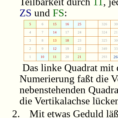
Teilbarkeit durch
11
, j
ZS
und
FS
:
5
6
15
16
25
326
30
4
7
14
17
24
324
21
3
8
13
18
23
325
30
2
9
12
19
22
349
33
1
10
11
20
21
293
26
Das linke Quadrat mit
Numerierung faßt die V
nebenstehenden Quadrat
die Vertikalachse lücken
2.
Mit etwas Geduld läß