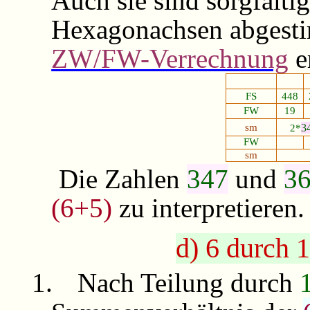
Auch sie sind sorgfälti
Hexagonachsen abgesti
ZW/FW-Verrechnung
e
FS
448
FW
19
sm
3
2*
FW
sm
Die Zahlen
347
und
3
(6+5)
zu interpretieren.
d) 6 durch 1
1.
Nach Teilung durch