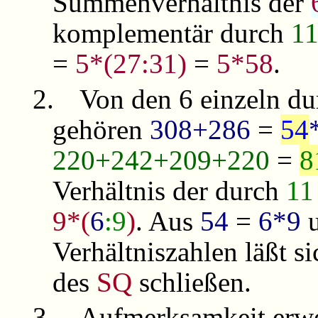
Summenverhältnis der
komplementär durch
1
=
5*(27:31)
=
5*58
.
2.
Von den 6 einzeln du
gehören
308+286
=
54
220+242+209+220
=
8
Verhältnis der durch
11
9*(
6
:9
)
. Aus
54
=
6*9
u
Verhältniszahlen läßt s
des
SQ
schließen.
3.
Aufmerksamkeit er