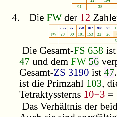
224
194
/11
38
4.
Die
FW
der
12
Zahle
266
361
358
302
308
286
1
FW
28
38
181
153
22
26
6
Die Gesamt-
FS 658
ist
47
und dem
FW
56
verp
Gesamt-
ZS
3190
ist
47
ist die Primzahl
103
, d
Tetraktyssterns
10+3
=
Das Verhältnis der be