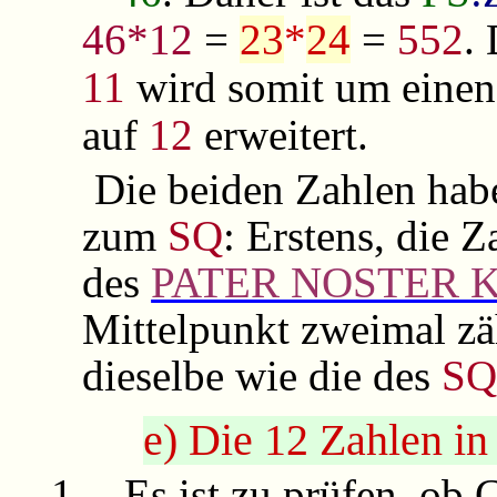
46*12
=
23
*
24
=
552
.
11
wird somit um einen
auf
12
erweitert.
Die beiden Zahlen hab
zum
SQ
: Erstens, die 
des
PATER NOSTER Kr
Mittelpunkt zweimal zä
dieselbe wie die des
S
e) Die 12 Zahlen i
1.
Es ist zu prüfen, ob 