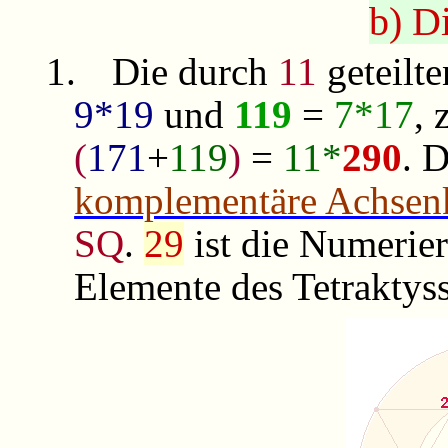
b) D
1.
Die durch
11
geteilt
9*19
und
119
=
7*17
,
(
171
+
119
)
=
11*
290
. 
komplementäre Achsen
SQ
.
29
ist die Numeri
Elemente des Tetraktyss