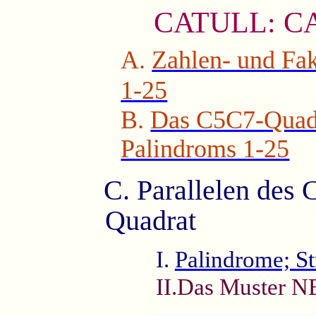
CATULL: CA
A.
Zahlen- und Fa
1-25
B.
Das C5C7-Quadr
Palindroms 1-25
C. Parallelen de
Quadrat
I.
Palindrome; S
II.Das Muster 