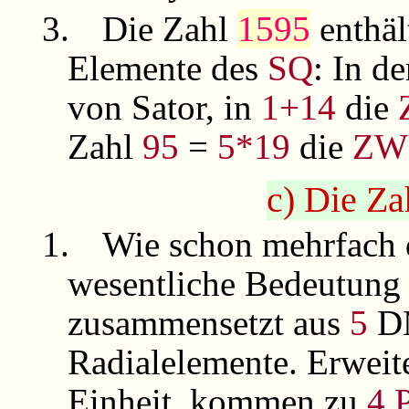
3.
Die Zahl
1595
enthäl
Elemente des
SQ
: In d
von Sator, in
1+14
die
Zahl
95
=
5*19
die
ZW
c) Die Za
1.
Wie schon mehrfach d
wesentliche Bedeutung
zusammensetzt aus
5
D
Radialelemente. Erweit
Einheit, kommen zu
4