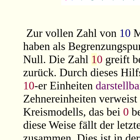
Zur vollen Zahl von
10
M
haben als Begrenzungspunk
Null. Die Zahl
1
0
greift b
zurück. Durch dieses Hilf
10
-er Einheiten
darstellba
Zehnereinheiten verweist 
Kreismodells, das bei
0
be
diese Weise fällt der letz
zusammen. Dies ist in der