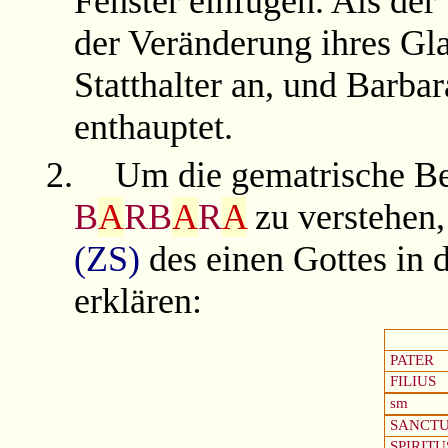
Fenster einfügen. Als der
der Veränderung ihres Gla
Statthalter an, und Barb
enthauptet.
2.
Um die gematrische B
B
A
RB
A
R
A
zu verstehen
(ZS)
des einen Gottes in 
erklären:
PATER
FILIUS
sm
SANCT
SPIRITU