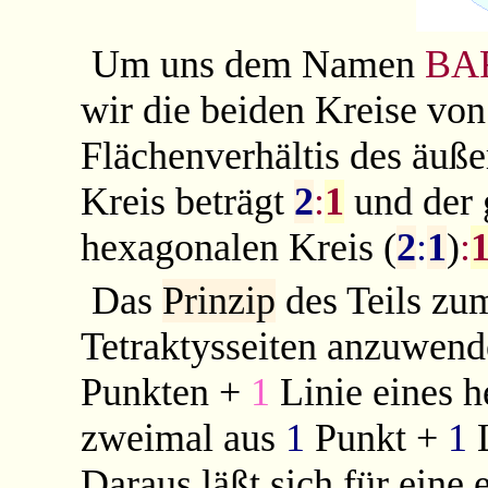
Um uns dem Namen
BA
wir die beiden Kreise vo
Flächenverhältis des äuß
Kreis beträgt
2
:
1
und der 
hexagonalen Kreis
(
2
:
1
)
:
Das
Prinzip
des Teils zum
Tetraktysseiten anzuwend
Punkten +
1
Linie eines 
zweimal aus
1
Punkt +
1
L
Daraus läßt sich für eine 