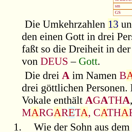
sm
GS
Die Umkehrzahlen
13
u
den einen Gott in drei Pe
faßt so die Dreiheit in der
von
DEUS
–
Gott
.
Die drei
A
im Namen
B
drei göttlichen Personen.
Vokale enthält
A
G
A
TH
A
M
A
RG
A
R
E
T
A
, C
A
TH
A
1.
Wie der Sohn aus dem 