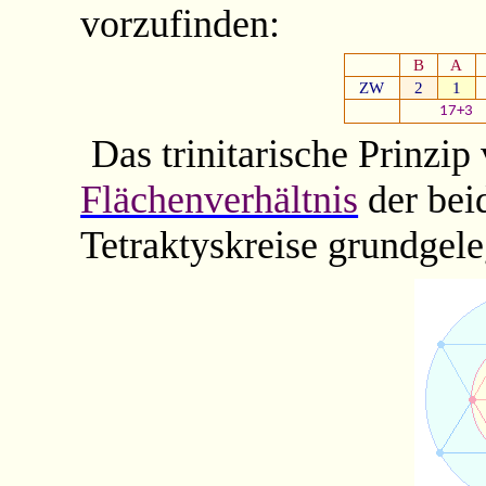
vorzufinden:
B
A
ZW
2
1
17+3
Das trinitarische Prinzip
Flächenverhältnis
der bei
Tetraktyskreise grundgele