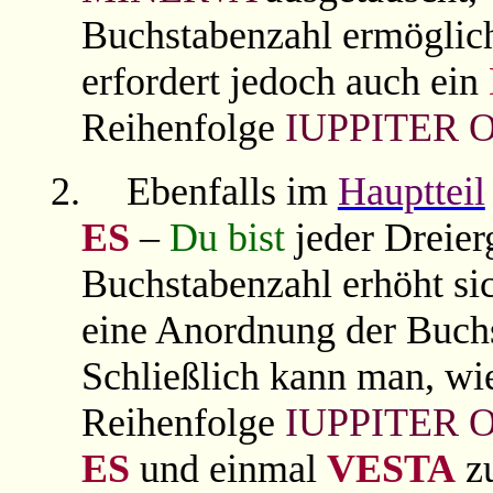
Buchstabenzahl ermöglic
erfordert jedoch auch ein
Reihenfolge
IUPPITER
2.
Ebenfalls im
Hauptteil
ES
–
Du bist
jeder Dreier
Buchstabenzahl erhöht si
eine Anordnung der Buch
Schließlich kann man, wi
Reihenfolge
IUPPITER 
ES
und einmal
VESTA
zu