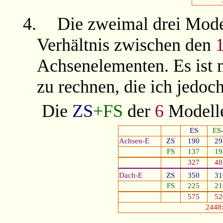
4.
Die zweimal drei Mode
Verhältnis
zwischen den
Achsenelementen. Es ist 
zu rechnen, die ich jedoch
Die
ZS
+FS
der
6
Modelle
ES
ES
Achsen-E
ZS
190
29
FS
137
19
327
48
Dach-E
ZS
350
31
FS
225
21
575
52
2448