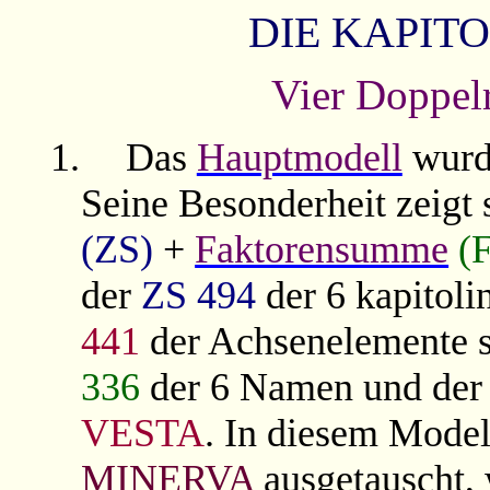
DIE KAPITO
Vier Doppel
1.
Das
Hauptmodell
wurde
Seine Besonderheit zeigt s
(ZS)
+
Faktorensumme
(
der
ZS
494
der 6 kapitol
441
der Achsenelemente 
336
der 6 Namen und de
VESTA
. In diesem Mode
MINERVA
ausgetauscht, 