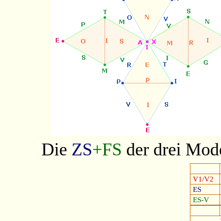
Die
ZS
+FS
der drei Mode
V1/V2
ES
ES-V