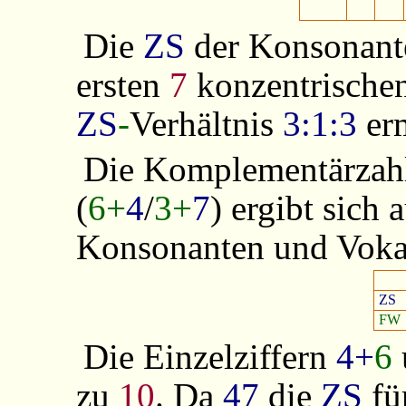
Die
ZS
der Konsonant
ersten
7
konzentrische
ZS
-
Verhältnis
3:1:3
erm
Die Komplementärza
(
6+
4
/
3+
7
) ergibt sich
Konsonanten und Voka
ZS
FW
Die Einzelziffern
4+
6
zu
10
. Da
47
die
ZS
fü