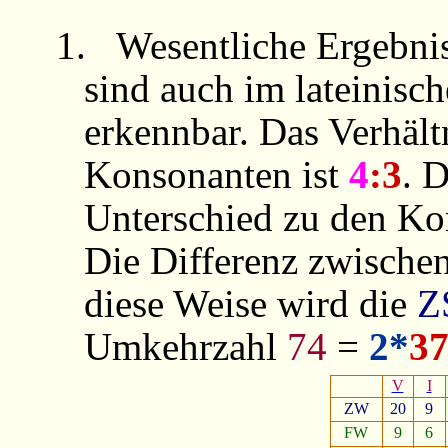
1.
Wesentliche Ergebni
sind auch im lateinisc
erkennbar. Das Verhält
Konsonanten ist
4
:3
. 
Unterschied zu den K
Die Differenz zwische
diese Weise wird die
Z
Umkehrzahl
74
=
2*
3
V
I
ZW
20
9
FW
9
6