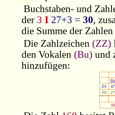
Buchstaben- und Zahl
der
3
I
27+3 =
30
, zu
die Summe der Zahle
Die Zahlzeichen
(ZZ)
den Vokalen
(Bu)
und 
hinzufügen:
B
ZS
47
FS
27
90