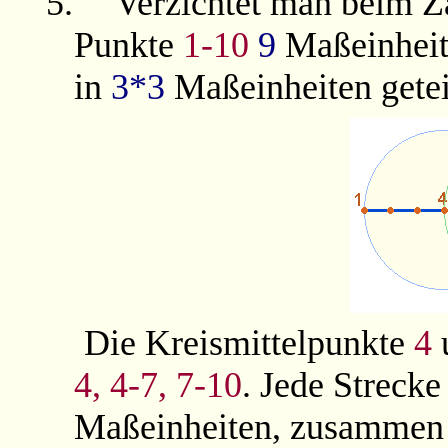
5.
Verzichtet man beim Zä
Punkte
1-10
9
Maßeinheite
in
3*3
Maßeinheiten getei
Die Kreismittelpunkte
4
4,
4-7,
7-10
. Jede Strecke
Maßeinheiten, zusamme