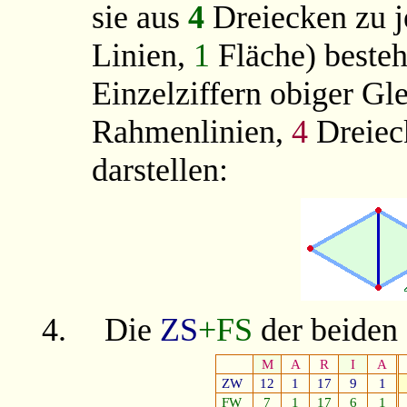
sie aus
4
Dreiecken zu 
Linien,
1
Fläche) besteht
Einzelziffern obiger G
Rahmenlinien,
4
Dreiec
darstellen:
4.
Die
ZS
+FS
der beiden
M
A
R
I
A
ZW
12
1
17
9
1
FW
7
1
17
6
1