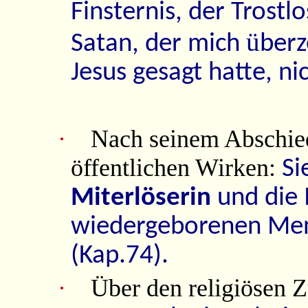
Finsternis, der Trostl
ü
Satan, der mich
berz
Jesus gesagt hatte, ni
·
Nach seinem Abschied
öffentlichen Wirken:
Si
Miterlöserin
und die 
wiedergeboren
en Men
(Kap.74).
·
Über den religiösen Z