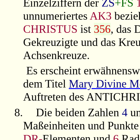
Einzelziffern der
ZS
+FS
unnumeriertes
AK3
bezie
CHRISTUS
ist
356
, das 
Gekreuzigte und das Kre
Achsenkreuze.
Es erscheint erwähnenswe
dem Titel
Mary Divine M
Auftreten des ANTICHRIS
8.
Die beiden Zahlen
4
u
Maßeinheiten und Punkte
DR-
Elementen und
6
Radi