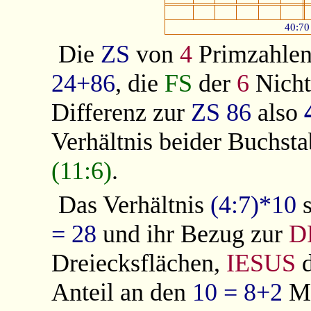
40:70
Die
ZS
von
4
Primzahle
24+86
, die
FS
der
6
Nicht
Differenz zur
ZS
86
also
Verhältnis beider Buchst
(11:6)
.
Das Verhältnis
(4:7)*10
= 28
und ihr Bezug zur
D
Dreiecksflächen,
IESUS
d
Anteil an den
10 = 8+2
Ma