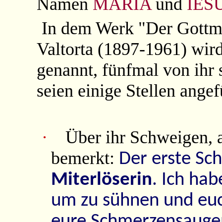
Namen
MARIA
und
IES
In dem Werk "Der Gottm
Valtorta (1897-1961) wir
genannt, fünfmal von ihr 
seien einige Stellen angef
·
Über ihr Schweigen, 
bemerkt:
Der erste Sc
Miterlöserin
. Ich hab
um zu sühnen und euc
eure Schmerzensaugen