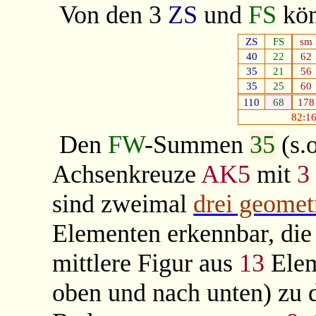
Von den 3
ZS
und
FS
kö
ZS
FS
sm
40
22
62
35
21
56
35
25
60
110
68
178
82
:1
Den
FW
-Summen
35
(s.
Achsenkreuze
AK5
mit
3
sind zweimal
drei geomet
Elementen erkennbar, d
mittlere Figur aus
13
Elem
oben und nach unten) zu