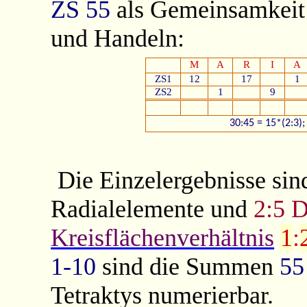
ZS
55
als Gemeinsamkeit 
und Handeln:
M
A
R
I
A
ZS1
12
17
1
ZS2
1
9
30
:
45
= 15*(2:3); 
Die Einzelergebnisse si
Radialelemente und
2:5
Kreisflächenverhältnis
1
:
1-10
sind die Summen
55
Tetraktys numerierbar.