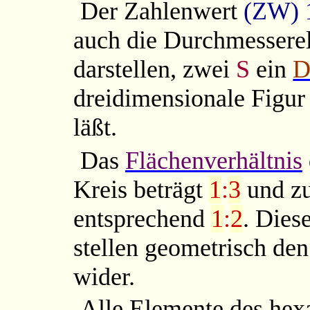
Der Zahlenwert
(ZW) 
auch die Durchmessere
darstellen, zwei
S
ein
D
dreidimensionale Figur
läßt.
Das
Flächenverhältnis
Kreis beträgt
1
:
3
und z
entsprechend
1
:
2
. Dies
stellen geometrisch den
wider.
Alle Elemente des hex