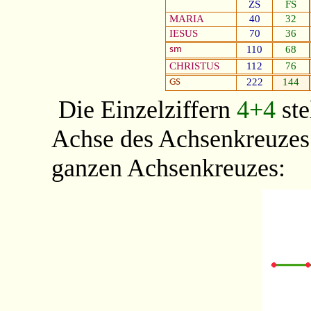
ZS
FS
MARIA
40
32
IESUS
70
36
110
68
sm
CHRISTUS
112
76
222
144
GS
Die Einzelziffern
4+4
ste
Achse des Achsenkreuze
ganzen Achsenkreuzes: