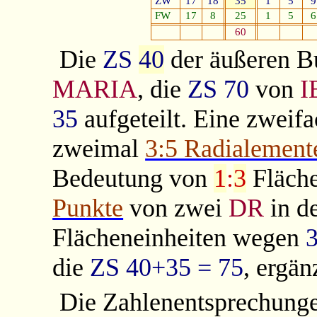
ZW
17
18
35
1
5
9
FW
17
8
25
1
5
6
60
Die
ZS
40
der äußeren B
MARIA
, die
ZS
70
von
I
35
aufgeteilt. Eine zweifa
zweimal
3:5 Radialement
Bedeutung von
1
:
3
Fläch
Punkte
von zwei
DR
in d
Flächeneinheiten
wegen
die
ZS
40+35 = 75
, ergä
Die Zahlenentsprechung