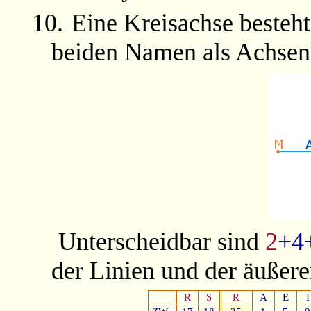
10.
Eine Kreisachse besteh
beiden Namen als Achsenk
Unterscheidbar sind
2
+4
der Linien und der äußer
R
S
R
A
E
I