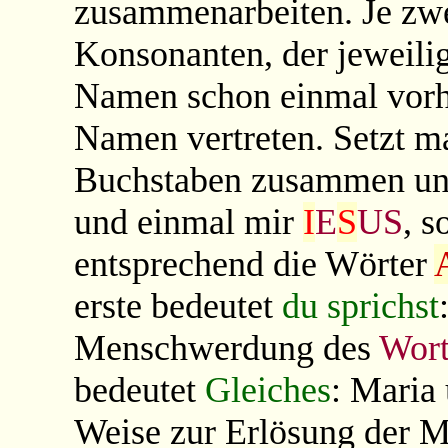
zusammenarbeiten. Je zw
Konsonanten, der jeweil
Namen schon einmal vorh
Namen vertreten. Setzt m
Buchstaben zusammen un
und einmal mir
I
E
S
US
, s
entsprechend die Wörter
erste bedeutet
du sprichst
Menschwerdung des
Wort
bedeutet
Gleiches
: Maria 
Weise zur Erlösung der 