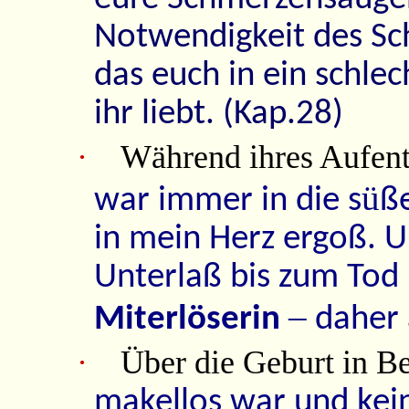
Notwendigkeit des Sc
das euch in ein schlec
ihr liebt. (Kap.28)
·
Während ihres Aufenth
ü
war immer in die s
ß
in mein Herz ergoß. U
Unterlaß bis zum Tod
–
Miterlöserin
daher 
·
Über die Geburt in B
makellos war und kei