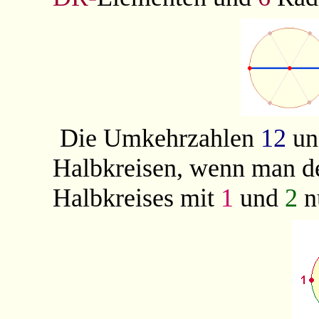
Die Umkehrzahlen
12
u
Halbkreisen, wenn man d
Halbkreises mit
1
und
2
n