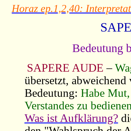
Horaz ep.1,2,40: Interpreta
SAP
Bedeutung b
SAPERE AUDE
–
Wag
übersetzt, abweichend 
Bedeutung:
Habe Mut, 
Verstandes zu bediene
Was ist Aufklärung?
di
den "Wahlspruch der A