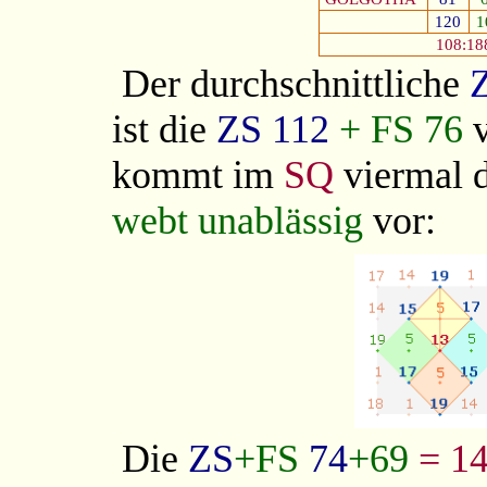
120
1
108:18
Der durchschnittliche
ist die
ZS
112
+
FS
76
kommt im
SQ
viermal 
webt unablässig
vor:
Die
ZS
+FS
74
+69
= 1