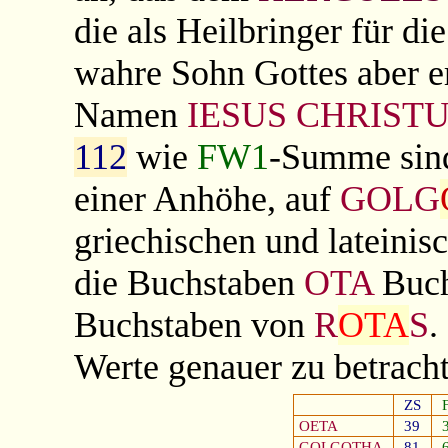
die als Heilbringer für d
wahre Sohn Gottes aber e
Namen
IESUS
CHRIST
112
wie
FW1
-Summe sin
einer Anhöhe, auf
GOLG
griechischen und lateinis
die Buchstaben
OTA
Buch
Buchstaben von
R
OTA
S
.
Werte genauer zu betrach
ZS
OETA
39
GOLGOTHA
81