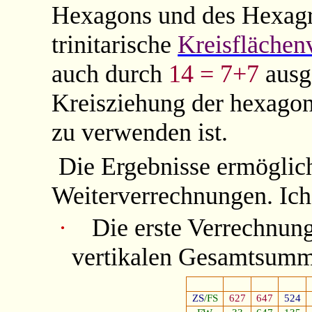
Hexagons und des Hexag
trinitarische
Kreisflächenv
auch durch
14 = 7+7
ausge
Kreisziehung der hexagon
zu verwenden ist.
Die Ergebnisse ermöglic
Weiterverrechnungen. Ich
·
Die erste Verrechnung
vertikalen Gesamtsum
ZS
/FS
627
647
524