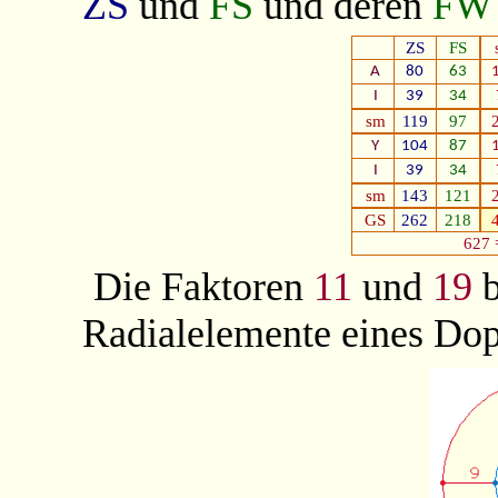
ZS
und
FS
und deren
FW
ZS
FS
A
80
63
I
39
34
sm
119
97
Y
104
87
I
39
34
sm
143
121
GS
262
218
627 
Die Faktoren
11
und
19
b
Radialelemente eines Dop