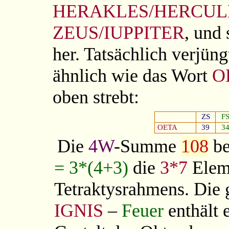
HERAKLES/HERCUL
ZEUS/IUPPITER
, und
her. Tatsächlich verjün
ähnlich wie das Wort
O
oben strebt:
ZS
F
OETA
39
3
Die
4W
-Summe
108
be
= 3*(4+3)
die
3*7
Elem
Tetraktysrahmens. Die 
IGNIS
–
Feuer
enthält 