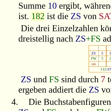
Summe
10
ergibt, währe
ist.
182
ist die
ZS
von
SA
Die drei Einzelzahlen kön
dreistellig nach
ZS
+FS
ad
ZS
5
FW
5
sm
112
:3
ZS
und
FS
sind durch
7
t
ergeben addiert die
ZS
v
4.
Die Buchstabenfiguren