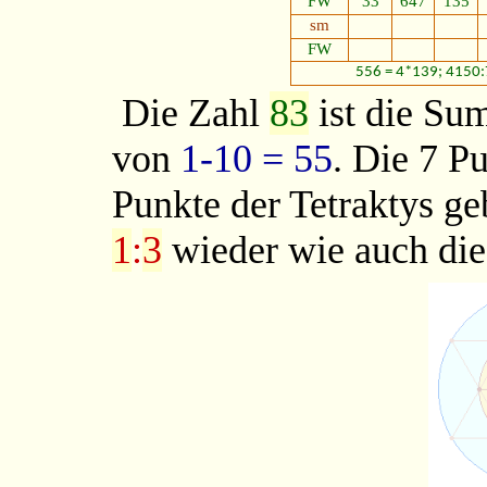
FW
33
647
135
sm
FW
556 = 4*139; 4150
Die Zahl
83
ist die Su
von
1-10 = 55
. Die 7 P
Punkte der Tetraktys g
1
:
3
wieder wie auch die