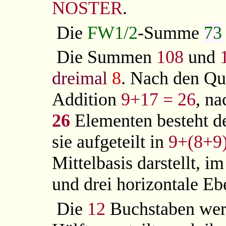
NOSTER
.
Die
FW1/2
-Summe
73
Die Summen
108
und
dreimal
8
. Nach den Qu
Addition
9+17 = 26
, na
26
Elementen besteht de
sie aufgeteilt in
9+(8+9
Mittelbasis darstellt, i
und drei horizontale E
Die
12
Buchstaben wer