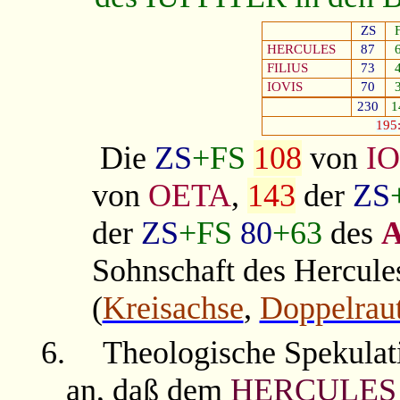
ZS
HERCULES
87
FILIUS
73
IOVIS
70
230
1
195
Die
ZS
+FS
108
von
I
von
OETA
,
143
der
ZS
der
ZS
+FS
80
+63
des
Sohnschaft des Hercule
(
Kreisachse
,
Doppelrau
6.
Theologische Spekulat
an, daß dem
HERCULES