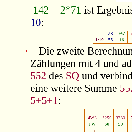
142 = 2*71
ist Ergebni
10
:
ZS
FW
55
16
1-10
·
Die zweite Berechnung
Zählungen mit 4 und add
552
des
SQ
und verbin
eine weitere Summe
55
5+5+1
:
4WS
3250
3330
FW
30
50
sm