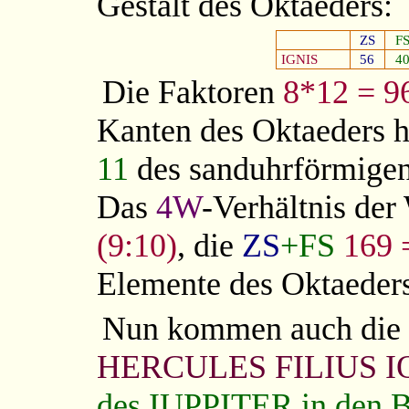
Gestalt des Oktaeders:
ZS
F
IGNIS
56
4
Die Faktoren
8*12 = 9
Kanten des Oktaeders h
11
des sanduhrförmigen
Das
4W
-Verhältnis der
(9:10)
, die
ZS
+FS
169 
Elemente des Oktaeders
Nun kommen auch die 
HERCULES FILIUS I
des IUPPITER in den B