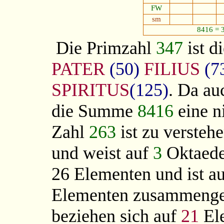
FW
sm
8416 = 
Die Primzahl
347
ist d
PATER
(50)
FILIUS
(7
SPIRITUS
(125)
. Da a
die Summe
8416
eine n
Zahl
263
ist zu versteh
und weist auf
3
Oktaeder
26 Elementen und ist a
Elementen zusammenges
beziehen sich auf
21
Ele