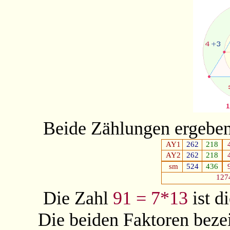
Beide Zählungen ergeben
AY1
262
218
AY2
262
218
sm
524
436
127
Die Zahl
91 = 7*13
ist d
Die beiden Faktoren bez