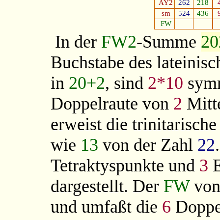
AY2
262
218
sm
524
436
FW
In der
FW2
-Summe
20
Buchstabe des lateinisc
in
20+2
, sind
2*10
symm
Doppelraute von
2
Mitt
erweist die trinitarisc
wie
13
von der Zahl
22
Tetraktyspunkte und
3
E
dargestellt. Der
FW
vo
und umfaßt die
6
Doppe