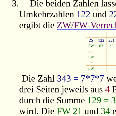
3.
Die beiden Zahlen lasse
Umkehrzahlen
122
und
2
ergibt die
ZW/FW-Verrec
ZS
122
221
FW
63
30
sm
FW
sm
FW
Die Zahl
343
= 7*7*7
wei
drei Seiten jeweils aus
4
durch die Summe
129 = 
wird. Die
FW 21
und
34
e