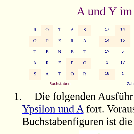
A und Y i
R
O
T
A
S
17
14
O
P
E
R
A
14
15
T
E
N
E
T
19
5
A
R
E
P
O
1
17
S
A
T
O
R
18
1
Buchstaben
Zah
1.
Die folgenden Ausführ
Ypsilon und A
fort. Vorau
Buchstabenfiguren ist die