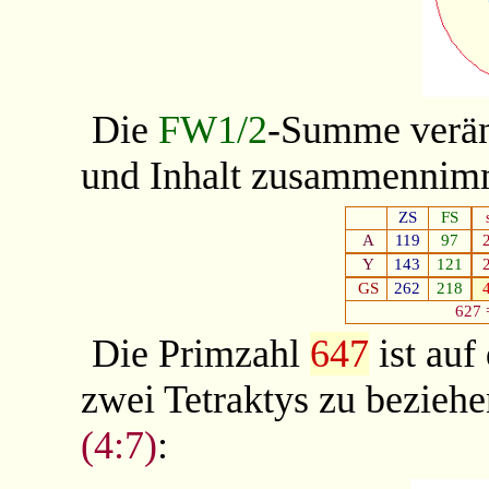
Die
FW1/2
-Summe verän
und Inhalt zusammennim
ZS
FS
A
119
97
Y
143
121
GS
262
218
627 
Die Primzahl
647
ist auf
zwei Tetraktys zu beziehe
(4:7)
: