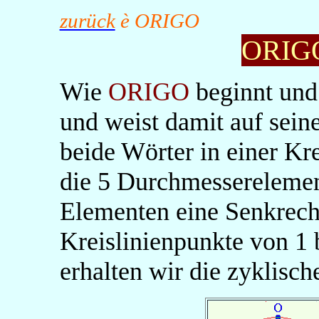
zurück
è
ORIGO
ORIG
Wie
ORIGO
beginnt und
und weist damit auf sein
beide Wörter in einer Kr
die 5 Durchmessereleme
Elementen eine Senkrecht
Kreislinienpunkte von 1 
erhalten wir die zyklisch