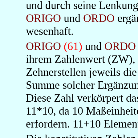
und durch seine Lenkung 
O
RIGO
und
ORDO
ergä
wesenhaft.
ORIGO
(61)
und
ORDO
ihrem Zahlenwert (ZW), 
Zehnerstellen jeweils di
Summe solcher Ergänzun
Diese Zahl verkörpert d
11*10, da 10 Maßeinhei
erfordern. 11+10 Element