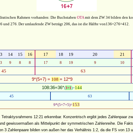
adratischen Rahmen vorhanden: Die Buchstaben
OTA
mit dem ZW 34 bilden den konz
6 und 276. Der umlaufende ZW beträgt 206, das ist die Hälfte von136+276=412.
3
14
15
16
17
18
19
20
21
3
9
8
8
17
8
19
9
10
45
63
9*(5+7) =
108
=
12*9
108:36=36*
144
(
3+1
)
=
45
63
153
9*(5+7+5)=
des Tetraktysrahmens 12:21 erkennbar. Konzentrisch ergibt jedes Zahlenpaar 
und gewissermaßen als Mittelpunkt der symmetrischen Zahlenreihe. Die Fakto
en 3 Zahlenpaare bilden von außen her das Verhältnis 1:2, da die FS von 13 