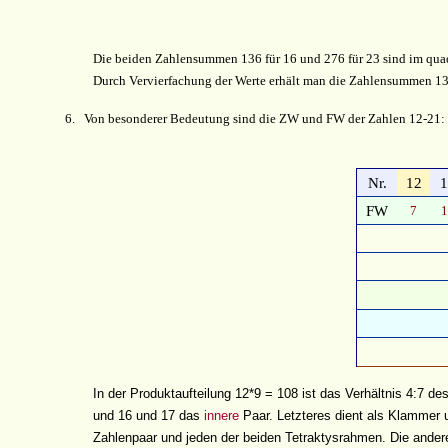
Die beiden Zahlensummen 136 für 16 und 276 für 23 sind im qu
Durch Vervierfachung der Werte erhält man die Zahlensummen 13
6.
Von besonderer Bedeutung sind die ZW und FW der Zahlen 12-21:
Nr.
12
1
FW
7
1
In der Produktaufteilung 12*9 = 108 ist das Verhältnis 4:7 
und 16 und 17 das
innere
Paar. Letzteres dient als Klammer 
Zahlenpaar und jeden der beiden Tetraktysrahmen. Die ander