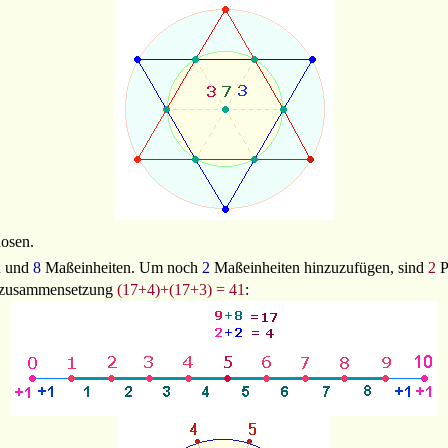
osen.
n und
8
Maßeinheiten. Um noch
2
Maßeinheiten hinzuzufügen, sind
2
P
enzusammensetzung
(17+4)+(17+3) = 41
: