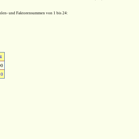
hlen- und Faktorensummen von 1 bis 24:
4
00
10