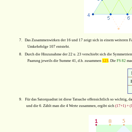
7.
Das Zusammenwirken der 16 und 17 zeigt sich in einem weiteren Fal
Umkehrfolge 107 entsteht.
8.
Durch die Hinzunahme der 22 u. 23 verschiebt sich die Symmetriemit
Paarung jeweils die Summe 41, d.h. zusammen
123
. Die
FS 82
mac
9.
Für das Satorquadrat ist diese Tatsache offensichtlich so wichtig,
und die 6. Zählt man die 4 Werte zusammen, ergibt sich
(17+1) + (