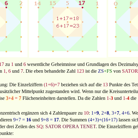
17
zu
1
und
6
wesentliche Geheimnisse und Grundlagen des Dezimalsys
rn
1, 6
und
7
. Die eben behandelte Zahl
123
ist die
ZS
+FS
von
SATOR
tung: Die Einzelziffern
(1+6)+7
beziehen sich auf die
13
Punkte des Tet
sätzlicher Mittelpunkt zugestanden wird. Wenn nur die Kreisunterteilun
ise
3
+
4
=
7
Flächeneinheiten darstellen. Da die Zahlen
1-
3
und
1-
4
die
nzentrisch ergänzen sich 4 Zahlenpaare zu
10
:
1+
9
, 2+
8
, 3+
7
, 4+6
. We
ddieren
9+7 =
16
und
9+8 =
17
. Die Summen
(4+3)+(16+17)
lassen sic
er drei Zeilen des
SQ
:
SATOR OPERA TENET
. Die Einzelziffern ge
punkte: