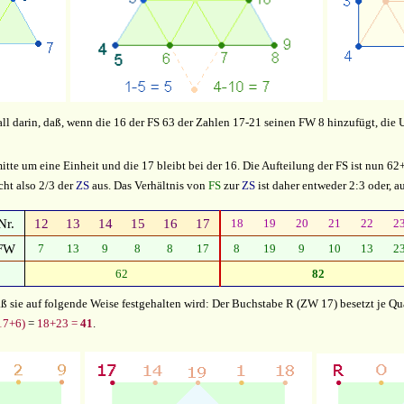
l darin, daß, wenn die 16 der FS 63 der Zahlen 17-21 seinen FW 8 hinzufügt, die U
te um eine Einheit und die 17 bleibt bei der 16. Die Aufteilung der FS ist nun 62
ht also 2/3 der
ZS
aus. Das Verhältnis von
FS
zur
ZS
ist daher entweder 2:3 oder, 
Nr.
12
13
14
15
16
17
18
19
20
21
22
2
FW
7
13
9
8
8
17
8
19
9
10
13
2
62
82
 daß sie auf folgende Weise festgehalten wird: Der Buchstabe R (ZW 17) besetzt je Q
17+6)
=
18+23 =
41
.