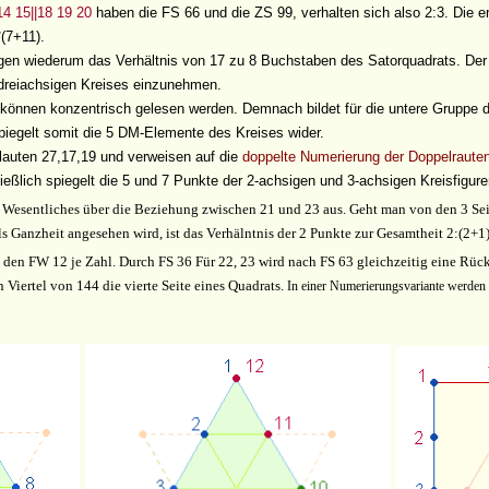
14 15||18 19 20
haben die FS 66 und die ZS 99, verhalten sich also 2:3. Die e
*(7+11).
gen wiederum das Verhältnis von 17 zu 8 Buchstaben des Satorquadrats. Der
dreiachsigen Kreises einzunehmen.
können konzentrisch gelesen werden. Demnach bildet für die untere Gruppe di
piegelt somit die 5 DM-Elemente des Kreises wider.
 lauten 27,17,19 und verweisen auf die
doppelte Numerierung der Doppelraute
ießlich spiegelt die 5 und 7 Punkte der 2-achsigen und 3-achsigen Kreisfigure
Wesentliches über die Beziehung zwischen 21 und 23 aus. Geht man von den 3 Sei
als Ganzheit angesehen wird, ist das Verhälntnis der 2 Punkte zur Gesamtheit 2:
(2
+1)
o den FW 12 je Zahl. Durch FS 36 Für 22, 23 wird nach FS 63 gleichzeitig eine Rüc
 Viertel von 144 die vierte Seite eines Quadrats.
In einer Numerierungsvariante werden d