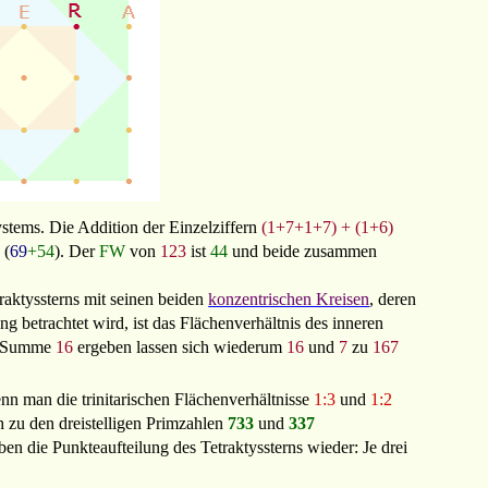
tems. Die Addition der Einzelziffern
(1+7+1+7)
+ (1+6)
(
69
+54
). Der
FW
von
123
ist
44
und beide zusammen
raktyssterns mit seinen beiden
konzentrischen Kreisen
, deren
g betrachtet wird, ist das Flächenverhältnis des inneren
 Summe
16
ergeben lassen sich wiederum
16
und
7
zu
167
nn man die trinitarischen Flächenverhältnisse
1:3
und
1:2
h zu den dreistelligen Primzahlen
733
und
337
ben die Punkteaufteilung des Tetraktyssterns wieder: Je drei