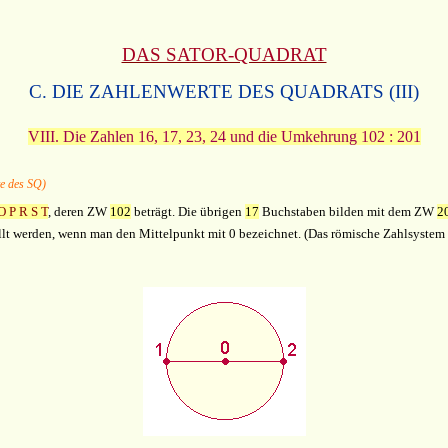
DAS SATOR-QUADRAT
C. DIE ZAHLENWERTE DES QUADRATS (III)
VIII. Die Zahlen 16, 17, 23, 24 und die Umkehrung 102 : 201
te des SQ)
O P R S T
, deren ZW
102
beträgt. Die übrigen
17
Buchstaben bilden mit dem ZW
2
t werden, wenn man den Mittelpunkt mit 0 bezeichnet. (Das römische Zahlsystem bes