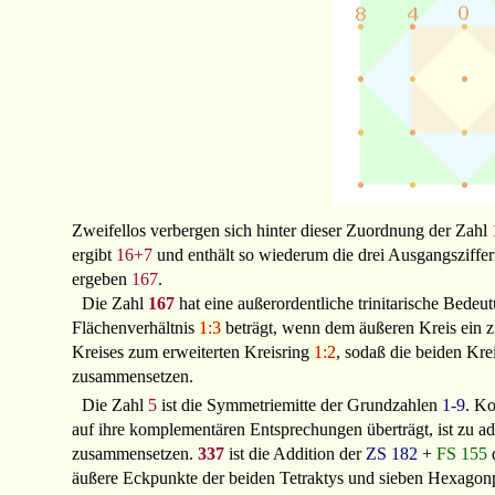
Zweifellos verbergen sich hinter dieser Zuordnung der Zahl
ergibt
16+7
und enthält so wiederum die drei Ausgangsziffe
ergeben
167
.
Die Zahl
167
hat eine außerordentliche trinitarische Bedeu
Flächenverhältnis
1
:
3
beträgt, wenn dem äußeren Kreis ein zu
Kreises zum erweiterten Kreisring
1
:
2
, sodaß die beiden Kre
zusammensetzen.
Die Zahl
5
ist die Symmetriemitte der Grundzahlen
1-9
. Ko
auf ihre komplementären Entsprechungen überträgt, ist zu a
zusammensetzen.
337
ist die Addition der
ZS
182
+
FS
155
d
äußere Eckpunkte der beiden Tetraktys und sieben Hexagon