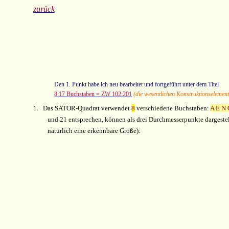
zurück
Den 1. Punkt habe ich neu bearbeitet und fortgeführt unter dem Titel
8:17 Buchstaben = ZW 102:201
(die wesentlichen Konstruktionselemen
1.
Das SATOR-Quadrat verwendet
8
verschiedene Buchstaben:
A E N 
und 21 entsprechen, können als drei Durchmesserpunkte dargestell
natürlich eine erkennbare Größe):