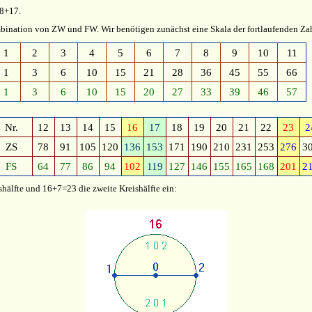
 8+17.
bination von ZW und FW. Wir benötigen zunächst eine Skala der fortlaufenden Za
1
2
3
4
5
6
7
8
9
10
11
1
3
6
10
15
21
28
36
45
55
66
1
3
6
10
15
20
27
33
39
46
57
Nr.
12
13
14
15
16
17
18
19
20
21
22
23
2
ZS
78
91
105
120
136
153
171
190
210
231
253
276
3
FS
64
77
86
94
102
119
127
146
155
165
168
201
2
ishälfte und 16+7=23 die zweite Kreishälfte ein: