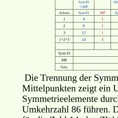
Sym-El
Al
+1MP
Achsen
Sym-El
MP
S
1
4
1
2
8
1
3
12
1
1+2+3
24
3
Sym-El
MP
Ges.
Die Trennung der Symme
Mittelpunkten zeigt ein
Symmetrieelemente durc
Umkehrzahl 86 führen. Di