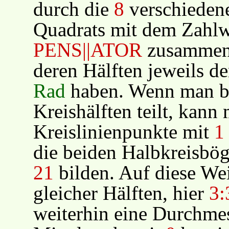
durch die
8
verschiedene
Quadrats mit dem Zahl
PENS||ATOR
zusammeng
deren Hälften jeweils d
Rad
haben. Wenn man be
Kreishälften teilt, kann
Kreislinienpunkte mit
1
die beiden Halbkreisb
21
bilden. Auf diese We
gleicher Hälften, hier
3:
weiterhin eine Durchmes