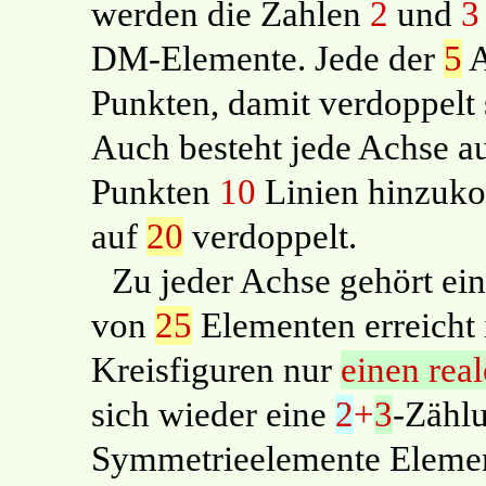
werden die Zahlen
2
und
3
DM-Elemente. Jede der
5
A
Punkten, damit verdoppelt
Auch besteht jede Achse a
Punkten
10
Linien hinzuko
auf
20
verdoppelt.
Zu jeder Achse gehört ei
von
25
Elementen erreicht i
Kreisfiguren nur
einen
rea
sich wieder eine
2
+
3
-Zähl
Symmetrieelemente Elemen