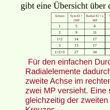
gibt eine Übersicht über 
Achsen
Sym-El +
Radial-El + x
1MP
MP
1
5
6
2
9
11
1+2
14
17
3
13
17
1+2+3
27
34
Für den einfachen Dur
Radialelemente dadurch
zweite Achse im rechten
zwei MP versieht. Eine 
gleichzeitig der zweite
Kreuzes.