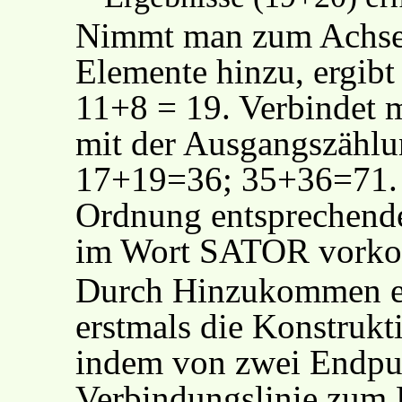
Nimmt man zum Achsen
Elemente hinzu, ergibt
11+8 = 19. Verbindet m
mit der Ausgangszählu
17+19=36; 35+36=71. D
Ordnung entsprechende
im Wort SATOR vork
Durch Hinzukommen ei
erstmals die Konstrukt
indem von zwei Endpun
Verbindungslinie zum 