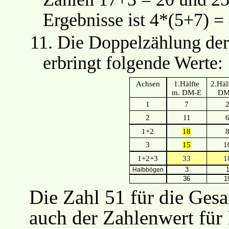
Ergebnisse ist 4*(5+7) = 
11.
Die Doppelzählung der
erbringt folgende Werte:
Achsen
1.Hälfte
2.Häl
m. DM-E
DM
1
7
2
11
1+2
18
3
15
1
1+2+3
33
1
3
Halbbögen
36
1
Die Zahl 51 für die Gesa
auch der Zahlenwert fü