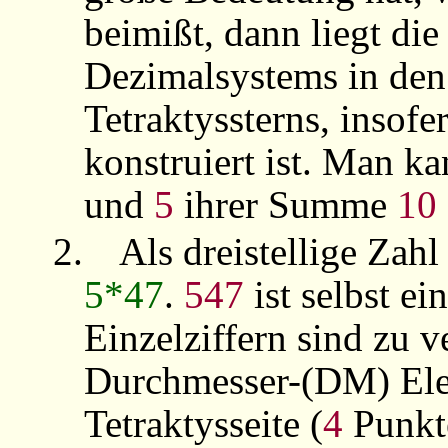
beimißt, dann liegt di
Dezimalsystems in de
Tetraktyssterns, insofe
konstruiert ist. Man ka
und
5
ihrer Summe
10
2.
Als dreistellige Zahl
5*47
.
547
ist selbst e
Einzelziffern sind zu v
Durchmesser-(DM) El
Tetraktysseite (
4
Punkt