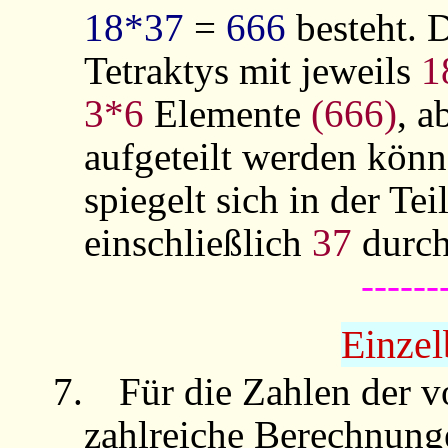
18*37
=
666
besteht. 
Tetraktys mit jeweils
1
3*6
Elemente
(666)
, a
aufgeteilt werden kön
spiegelt sich in der Tei
einschließlich
37
durc
------
Einze
7.
Für die Zahlen der v
zahlreiche Berechnunge