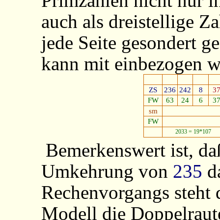
Primzahlen nicht nur i
auch als dreistellige Z
jede Seite gesondert ge
kann mit einbezogen w
ZS
236
242
8
3
FW
63
24
6
3
sm
FW
2033 = 19*107
Bemerkenswert ist, da
Umkehrung von
235
da
Rechenvorgangs steht 
Modell die Doppelraute