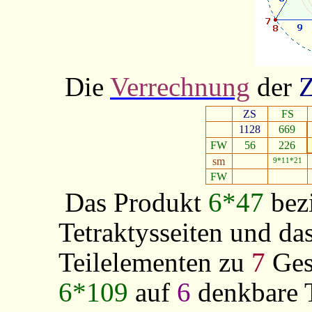
Die
Verrechnung
der
ZS
FS
1128
669
FW
56
226
sm
9*11*21
FW
Das Produkt
6*47
bezi
Tetraktysseiten und da
Teilelementen zu
7
Ges
6*109
auf
6
denkbare T