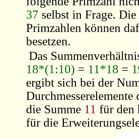
folgende
Primzahl
nich
37
selbst in Frage. Di
Primzahlen können daf
besetzen.
Das Summenverhältni
18*(1:10)
=
11*18
=
1
ergibt sich bei der Nu
Durchmesserelemente d
die Summe
11
für den
für die Erweiterungsel