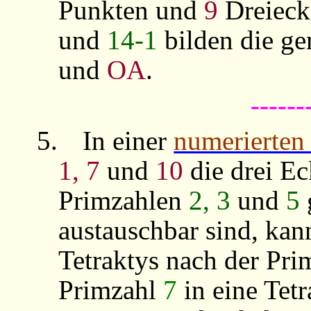
Punkten und
9
Dreieck
und
14-1
bilden die ge
und
OA
.
------
5.
In einer
numerierten 
1, 7
und
10
die drei E
Primzahlen
2, 3
und
5
austauschbar sind, kan
Tetraktys nach der Pr
Primzahl
7
in eine Tet