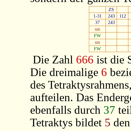
ZS
1-31
243
112
37
243
sm
FW
sm
FW
Die Zahl
666
ist die
Die dreimalige
6
bezie
des Tetraktysrahmens,
aufteilen. Das Ender
ebenfalls durch
37
tei
Tetraktys bildet
5
den