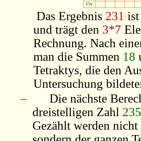
FW
Das Ergebnis
231
ist
und trägt den
3*7
Ele
Rechnung. Nach eine
man die Summen
18
Tetraktys, die den A
Untersuchung bildete
–
Die nächste Berec
dreistelligen Zahl
23
Gezählt werden nicht
sondern der ganzen Te