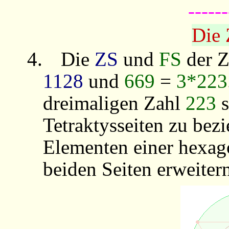
------
Die 
4.
Die
ZS
und
FS
der 
1128
und
669
=
3*223
dreimaligen Zahl
223
s
Tetraktysseiten zu bezi
Elementen einer hexag
beiden Seiten erweiter