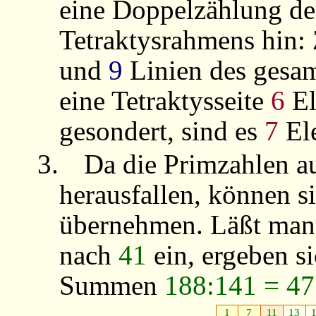
eine Doppelzählung de
Tetraktysrahmens hin:
und
9
Linien des gesam
eine Tetraktysseite
6
El
gesondert, sind es
7
El
3.
Da die Primzahlen a
herausfallen, können s
übernehmen. Läßt man 
nach
41
ein, ergeben s
Summen
188:141 = 47
1
7
11
13