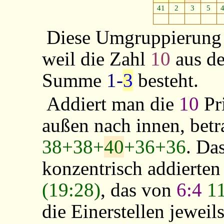
41
2
3
5
Diese Umgruppierung 
weil die Zahl
10
aus d
Summe
1-
3
besteht.
Addiert man die
10
Pr
außen nach innen, bet
38+38+
40
+36+36
. Da
konzentrisch addierten
(19:28)
, das von
6:4
11
die Einerstellen jeweils