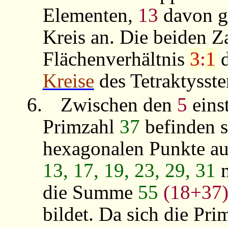
Elementen,
13
davon g
Kreis an. Die beiden Z
Flächenverhältnis
3
:
1
d
Kreise
des Tetraktysste
6.
Zwischen den
5
eins
Primzahl
37
befinden 
hexagonalen Punkte au
13, 17, 19, 23, 29, 31
m
die Summe
55
(18+37
bildet. Da sich die Pr