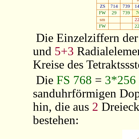
ZS
714
739
1
FW
29
739
7
sm
2
FW
2
Die Einzelziffern de
und
5+3
Radialelemen
Kreise des Tetraktssst
Die
FS 768
=
3*256
sanduhrförmigen Dop
hin, die aus
2
Dreiec
bestehen: