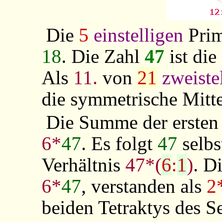
Die
5
einstelligen
Prim
18
. Die Zahl
47
ist die
Als
11.
von
21
zweiste
die symmetrische Mitte
Die Summe der erste
6*
47
. Es folgt
47
selbs
Verhältnis
47*(
6
:
1
)
. D
6*
47
, verstanden als
2
beiden Tetraktys des S