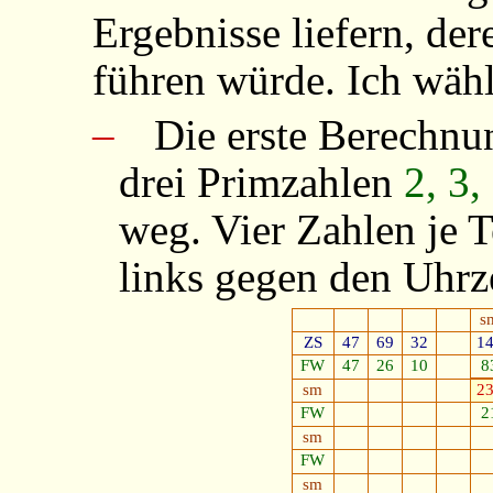
Ergebnisse liefern, der
führen würde. Ich wähl
–
Die erste Berechnu
drei Primzahlen
2, 3,
weg. Vier Zahlen je T
links gegen den Uhrze
s
ZS
47
69
32
1
FW
47
26
10
8
sm
2
FW
2
sm
FW
sm