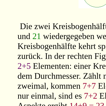
Die zwei Kreisbogenhäl
und
21
wiedergegeben wer
Kreisbogenhälfte kehrt s
zurück. In der rechten Fig
2+5
Elementen: einer Krei
dem Durchmesser. Zählt 
zweimal, kommen
7+7
El
nur einmal, sind es
7+2
El
Aspekte ergibt
14+9 = 23