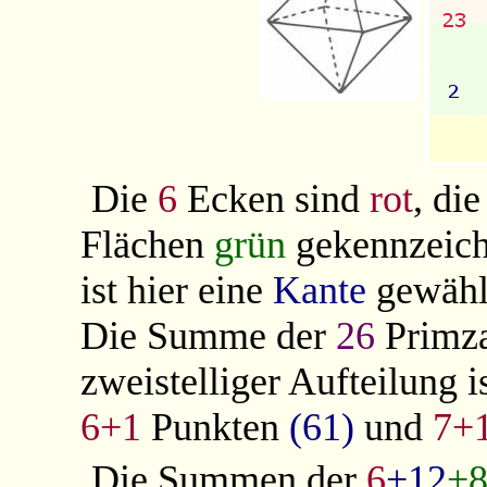
Die
6
Ecken sind
rot
, di
Flächen
grün
gekennzeich
ist hier eine
Kante
gewähl
Die Summe der
26
Primza
zweistelliger Aufteilung i
6+1
Punkten
(61)
und
7+
Die Summen der
6
+12
+