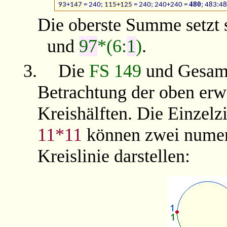
480
93
+
147
= 240;
115+125
= 240; 240+240 =
; 483:4
Die oberste Summe setzt
und
97
*(6:
1
)
.
3.
Die
FS 149
und Gesa
Betrachtung der oben erw
Kreishälften. Die Einzelz
11*11
können zwei numeri
Kreislinie darstellen: