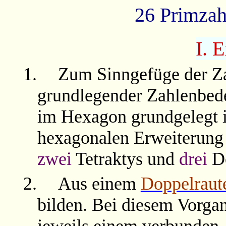
26 Primzah
I. 
1.
Zum Sinngefüge der Za
grundlegender Zahlenbed
im Hexagon grundgelegt i
hexagonalen Erweiterung
zwei
Tetraktys und
drei
Do
2.
Aus einem
Doppelraut
bilden. Bei diesem Vorga
jeweils einem verbunden,