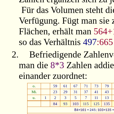
Für das Volumen steht d
Verfügung. Fügt man sie
Flächen, erhält man
564+
so das Verhältnis
497
:665
2.
Befriedigende Zahlenve
man die
8*3
Zahlen addie
einander zuordnet:
o.
59
61
67
71
73
79
Mi.
23
29
31
37
41
43
u.
1
2
3
5
7
11
13
84
93
103
115
125
135
84
+
161
= 245;
103
+
135
=