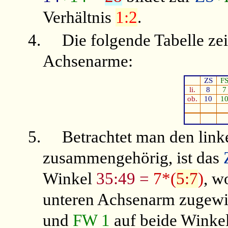
Verhältnis
1:2
.
4.
Die folgende Tabelle ze
Achsenarme:
ZS
F
li.
8
7
ob.
10
1
5.
Betrachtet man den lin
zusammengehörig, ist das
Winkel
35:49 =
7*(
5:7
)
, w
unteren Achsenarm zugewi
und
FW 1
auf beide Winkel 