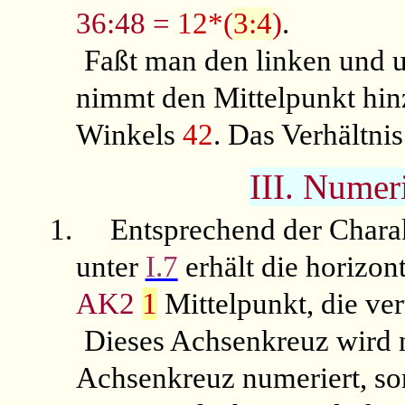
36:48 =
12*(
3:4
)
.
Faßt man den linken und
nimmt den Mittelpunkt hi
Winkels
42
. Das Verhältnis
III. Numer
1.
Entsprechend der Chara
unter
I.7
erhält die horizon
AK2
1
Mittelpunkt, die ver
Dieses Achsenkreuz wird n
Achsenkreuz numeriert, so