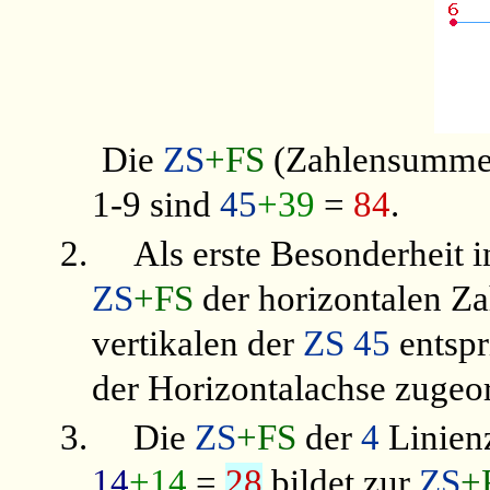
Die
ZS
+FS
(Zahlensumme
1-9 sind
45
+39
=
84
.
2.
Als erste Besonderheit i
ZS
+FS
der horizontalen Z
vertikalen der
ZS 45
entspr
der Horizontalachse zugeo
3.
Die
ZS
+FS
der
4
Linienz
14
+14
=
28
bildet zur
ZS
+