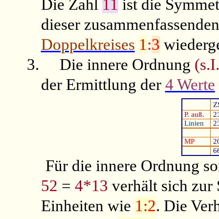
Die Zahl
11
ist die Symmet
dieser zusammenfassenden 
Doppelkreises
1
:
3
wiederg
3.
Die innere Ordnung
(s.I
der Ermittlung der
4 Werte
Z
P. auß.
2
Linien
2
MP
2
6
Für die innere Ordnung so
52
=
4*13
verhält sich zu
Einheiten wie
1:2
. Die Ver