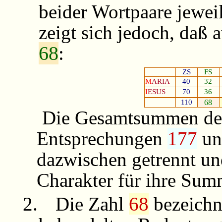
beider Wortpaare jewei
zeigt sich jedoch, daß 
68
:
ZS
FS
M
ARIA
40
32
I
ESUS
70
36
110
68
Die Gesamtsummen der
Entsprechungen
177
u
dazwischen getrennt un
Charakter für ihre Su
2.
Die Zahl
68
bezeichne