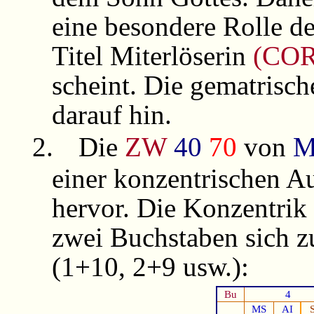
eine besondere Rolle d
Titel Miterlöserin
(CO
scheint. Die gematrisc
darauf hin.
2.
Die
ZW
40
70
von
einer konzentrischen A
hervor. Die Konzentrik
zwei Buchstaben sich 
(1+10, 2+9 usw.):
Bu
4
MS
AI