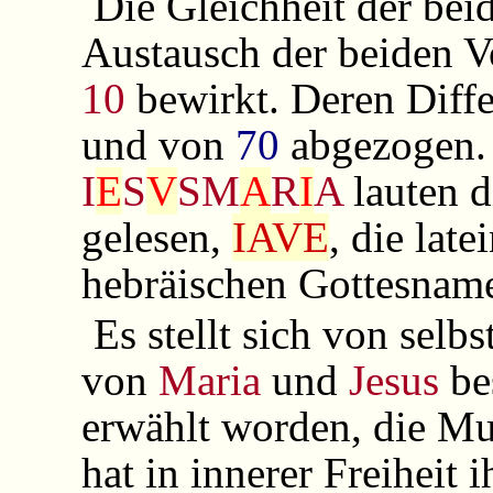
Die Gleichheit der be
Austausch der beiden 
10
bewirkt. Deren Diff
und von
70
abgezogen. 
I
E
S
V
SM
A
R
I
A
lauten d
gelesen,
IAVE
, die lat
hebräischen Gottesna
Es stellt sich von selb
von
Maria
und
Jesus
be
erwählt worden, die Mut
hat in innerer Freiheit
i