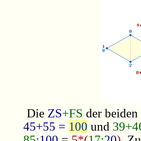
Die
ZS
+FS
der beiden
45+55 =
100
und
39+4
85:
100
=
5*(
17:
20
)
. Z