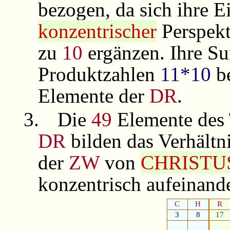
bezogen, da sich ihre E
konzentrischer
Perspek
zu
10
ergänzen. Ihre S
Produktzahlen
11*10
be
Elemente der
DR
.
3.
Die
49
Elemente des 
DR
bilden das Verhältn
der
ZW
von
CHRISTU
konzentrisch aufeinand
C
H
R
3
8
17