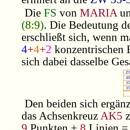
Die
FS
von
MARIA
u
(
8
:
9
)
. Die Bedeutung d
erschließt sich, wenn 
4
+
4
+
2
konzentrischen
sich dabei dasselbe Ges
Z
4
3
3
Den beiden sich ergä
das Achsenkreuz
AK5
z
9
Punkten +
8
Linien 