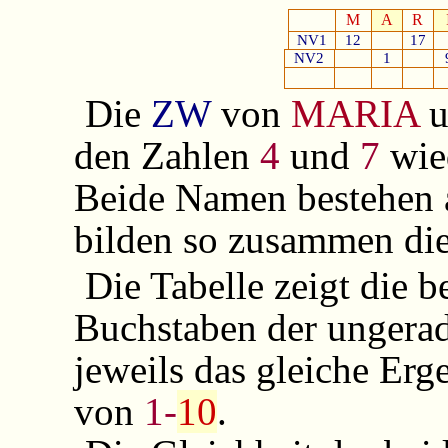
M
A
R
NV1
12
17
NV2
1
Die
ZW
von
MARIA
den Zahlen
4
und
7
wied
Beide Namen bestehen 
bilden so zusammen di
Die Tabelle zeigt die 
Buchstaben der ungera
jeweils das gleiche Erg
von
1-
10
.