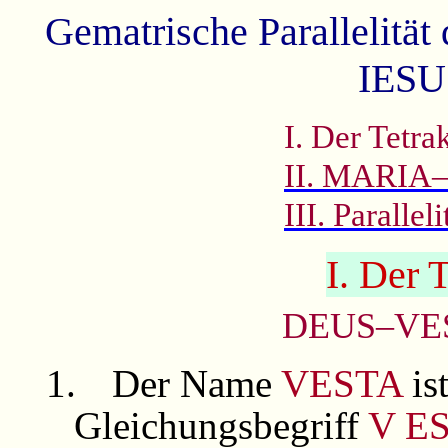
Gematrische Parallelit
IES
I. Der Tetra
II. MARIA
III. Paralle
I. Der 
DEUS–VE
1.
Der Name
VESTA
is
Gleichungsbegriff
V E