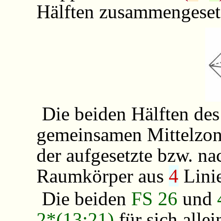
Hälften zusammengesetz
Die beiden Hälften des
gemeinsamen Mittelzo
der aufgesetzte bzw. na
Raumkörper aus
4
Lini
Die beiden
FS 26
und
2*(13:21)
für sich allei