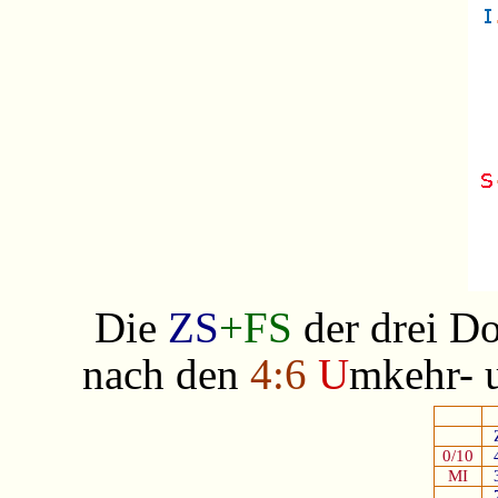
Die
ZS
+FS
der drei Do
nach den
4:6
U
mkehr-
0/10
MI