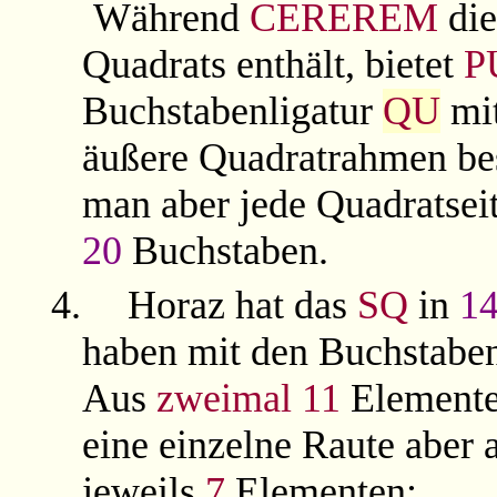
Während
CEREREM
die
Quadrats enthält, bietet
P
Buchstabenligatur
QU
mi
äußere Quadratrahmen be
man aber jede Quadratseit
20
Buchstaben.
4.
Horaz hat das
SQ
in
1
haben mit den Buchstabe
Aus
zweimal
11
Elemente
eine einzelne Raute aber
jeweils
7
Elementen: