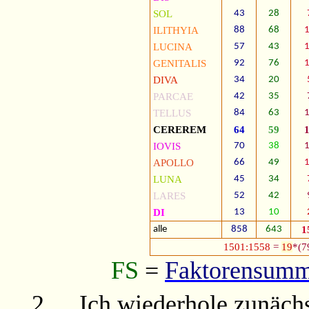
SOL
43
28
ILITHYIA
88
68
LUCINA
57
43
GENITALIS
92
76
DIVA
34
20
PARCAE
42
35
TELLUS
84
63
CEREREM
64
59
IOVIS
70
38
APOLLO
66
49
LUNA
45
34
LARES
52
42
DI
13
10
alle
858
643
1
1501:1558
=
19
*(7
FS
=
Faktorensum
2.
Ich wiederhole zunäch