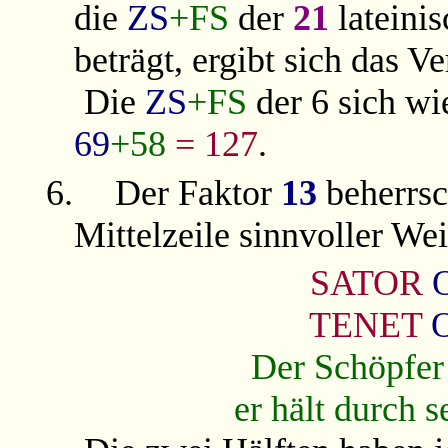
die
ZS
+FS
der
21
lateini
beträgt, ergibt sich das V
Die
ZS
+FS
der 6 sich wi
69
+58
= 127
.
6.
Der Faktor
13
beherrsc
Mittelzeile sinnvoller We
SATOR
TENET
Der Schöpfer 
er hält durch 