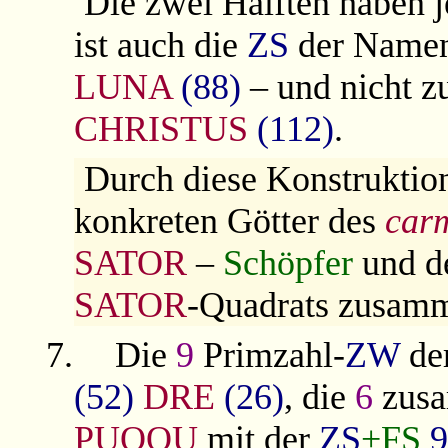
Die zwei Hälften haben j
ist auch die
ZS
der Name
LUNA
(88)
– und nicht z
CHRISTUS
(112)
.
Durch diese Konstruktio
konkreten Götter des
car
SATOR
–
Schöpfer
und de
SATOR
-Quadrats zusamm
7.
Die
9
Primzahl-
ZW
de
(52)
DRE
(26)
, die
6
zusa
PUOQU
mit der
ZS
+FS