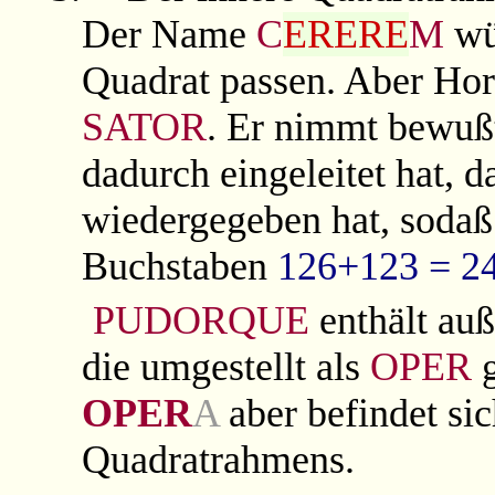
Der Name
C
ERERE
M
wür
Quadrat passen. Aber Hor
SATOR
. Er nimmt bewußt
dadurch eingeleitet hat, d
wiedergegeben hat, sodaß
Buchstaben
126+123 = 2
PUDORQUE
enthält au
die umgestellt als
OPER
g
OPER
A
aber befindet sic
Quadratrahmens.