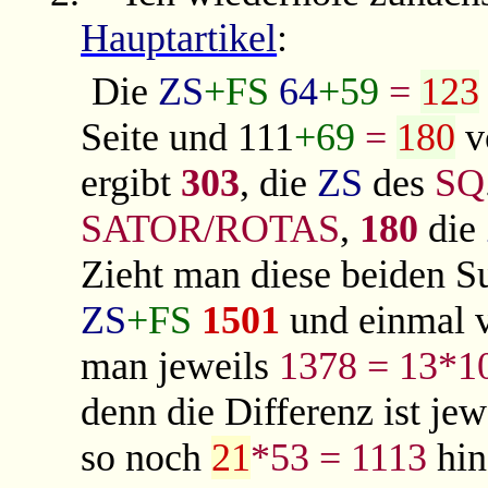
Hauptartikel
:
Die
ZS
+FS
64
+59
=
123
Seite und 111
+69
=
180
v
ergibt
303
, die
ZS
des
SQ
SATOR/ROTAS
,
180
die
Zieht man diese beiden 
ZS
+FS
1501
und einmal v
man jeweils
1378 = 13*1
denn die Differenz ist je
so noch
21
*53 = 1113
hin