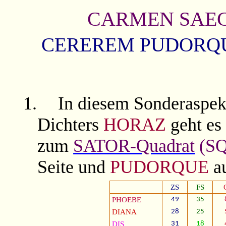
CARMEN SAEC
CEREREM PUDORQUE 
1.
In diesem Sonderaspek
Dichters
HORAZ
geht es
zum
SATOR-Quadrat
(SQ
Seite und
PUDORQUE
au
ZS
FS
PHOEBE
49
35
DIANA
28
25
DIS
31
18