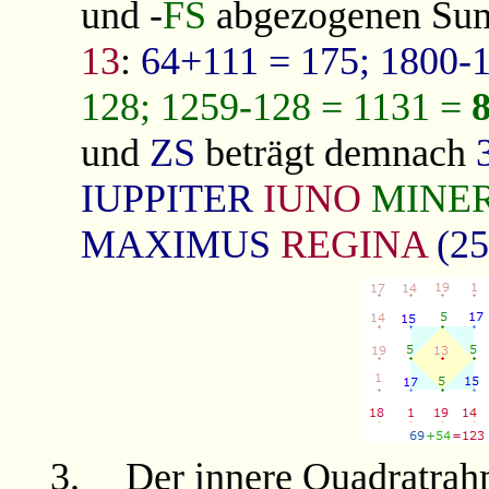
und -
FS
abgezogenen Summ
13
:
64+111 = 175; 1800-
128; 1259-128 = 1131 =
und
ZS
beträgt demnach
IUPPITER
IUNO
MINE
MAXIMUS
REGINA
(25
3.
Der innere Quadratrah