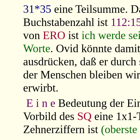
31*35
eine Teilsumme. Da
Buchstabenzahl ist
112:15
von
ERO
ist
ich werde se
Worte
. Ovid könnte dami
ausdrücken, daß er durch
der Menschen bleiben wir
erwirbt.
E i n e
Bedeutung der Ein
Vorbild des
SQ
eine 1x1-
Zehnerziffern ist
(oberste