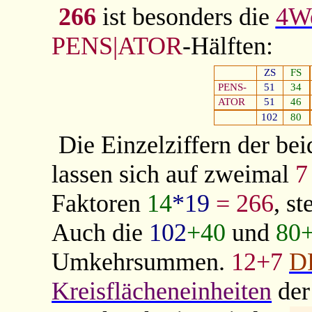
266
ist besonders die
4We
PENS|ATOR
-Hälften:
ZS
FS
PENS-
51
34
ATOR
51
46
102
80
Die Einzelziffern der 
lassen sich auf zweimal
Faktoren
14
*19
= 266
, st
Auch die
102
+40
und
80
Umkehrsummen.
12+7
D
Kreisflächeneinheiten
der