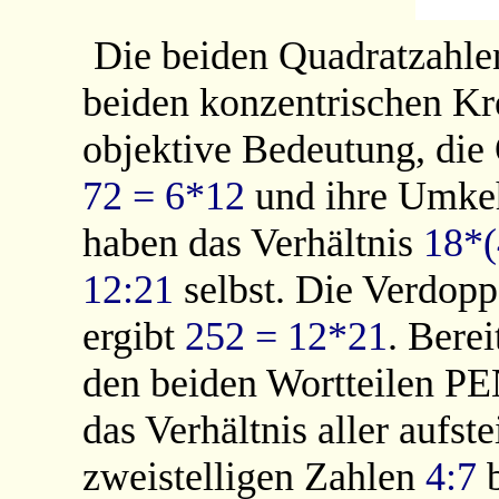
Die beiden Quadratzahlen
beiden konzentrischen Kre
objektive Bedeutung, die
72 = 6*12
und ihre Umk
haben das Verhältnis
18*(
12:21
selbst. Die Verdopp
ergibt
252 = 12*21
. Bere
den beiden Wortteilen PE
das Verhältnis aller aufs
zweistelligen Zahlen
4:7
b