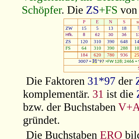
Schöpfer
.
Die
ZS
+FS
vo
P
E
N
S
ZW
15
5
13
18
Hfk.
8
62
30
36
1
ZS
120
310
390
648
1
FS
64
310
390
288
1
184
620
780
936
2
3007 =
31
*
97
>FW
128
; 2466 = 
Die Faktoren
31*97
der
komplementär.
31
ist die
bzw. der Buchstaben
V+
gründet.
Die Buchstaben
ERO
bil