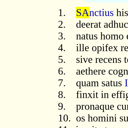
1.
SA
nctius
his
2.
deerat adhuc
3.
natus homo e
4.
ille opifex 
5.
sive recens 
6.
aethere cogn
7.
quam satus
8.
finxit in ef
9.
pronaque cum
10.
os homini s