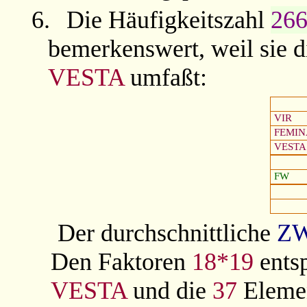
6.
Die Häufigkeitszahl
26
bemerkenswert, weil sie 
VESTA
umfaßt:
VIR
FEMIN
VESTA
FW
Der durchschnittliche
Z
Den Faktoren
18*19
ents
VESTA
und die
37
Elemen