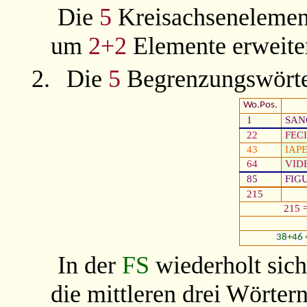
Die
5
Kreisachsenelemen
um
2+2
Elemente erweiter
2.
Die
5
Begrenzungswörte
Wo.Pos.
1
SAN
22
FEC
43
IAP
64
VID
85
FIG
215
215 
38
+
46
In der
FS
wiederholt sich
die mittleren drei Wörter