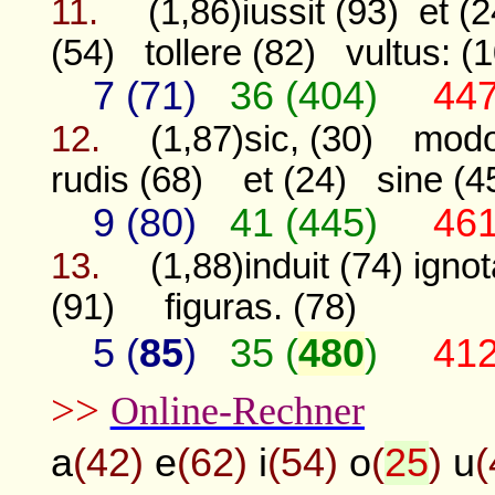
11.
(1,86)iussit (93)
et (2
(54)
tollere (82)
vultus: (
7 (71)
36 (404)
447
12.
(1,87)sic, (30)
modo
rudis (68)
et (24)
sine (4
9 (80)
41 (445)
461
13.
(1,88)induit (74)
ignot
(91)
figuras. (78)
5 (
85
)
35 (
480
)
41
>>
Online-Rechner
a
(42)
e
(62)
i
(54)
o
(
25
)
u
(