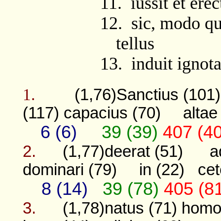
11.
iussit et ere
12.
sic, modo qu
tellus
13.
induit igno
1.
(1,76)Sanctius (101)
(117)
capacius (70)
altae
6 (6)
39 (39)
407 (4
2.
(1,77)deerat (51)
a
dominari (79)
in (22)
cet
8 (14)
39 (78)
405 (8
3.
(1,78)natus (71)
homo