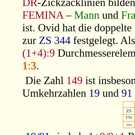
DR
-Zickzacklinien bilde
FEMINA
–
Mann
und
Fr
ist. Ovid hat die doppelte
zur
ZS
344
festgelegt. Al
(1+4):9
Durchmessereleme
1
:
3
.
Die Zahl
149
ist insbeso
Umkehrzahlen
19
und
91
ZS
FW
sm