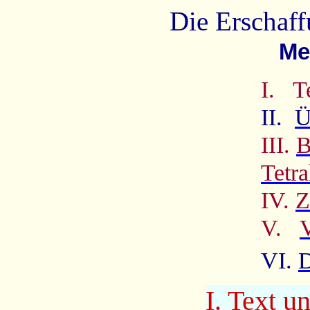
Die Erschaf
Met
I.
T
II.
Ü
III.
B
Tetra
IV.
Z
V.
VI.
D
I. Text u