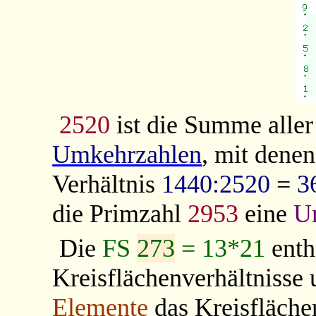
2520
ist die Summe alle
Umkehrzahlen
, mit dene
Verhältnis
1440:2520
=
3
die Primzahl
2953
eine
U
Die
FS
273
= 13*21
enthä
Kreisflächenverhältnisse
Elemente
das Kreisfläche