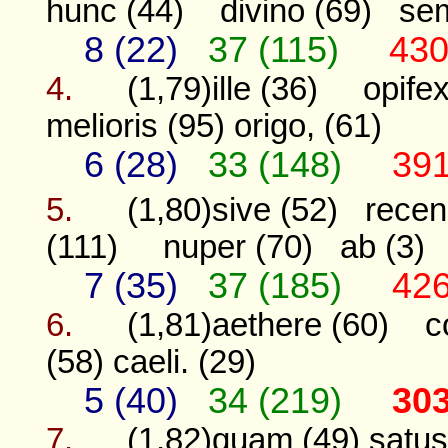
hunc (44)
divino (69)
sem
8 (22)
37 (115)
430
4.
(1,79)ille (36)
opifex
melioris (95)
origo, (61)
6 (28)
33 (148)
391
5.
(1,80)sive (52)
recen
(111)
nuper (70)
ab (3)
7 (35)
37 (185)
426
6.
(1,81)aethere (60)
c
(58)
caeli. (29)
5 (40)
34 (219)
30
7.
(1,82)quam (49)
satus