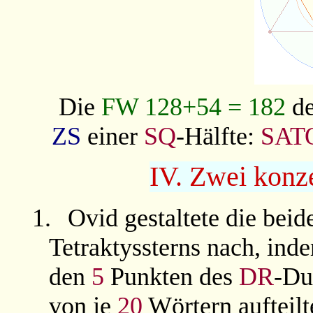
Die
FW 128+54 = 182
de
ZS
einer
SQ
-Hälfte:
SAT
IV. Zwei konze
1.
Ovid gestaltete die bei
Tetraktyssterns nach, ind
den
5
Punkten des
DR
-
Du
von je
20
Wörtern aufteilt