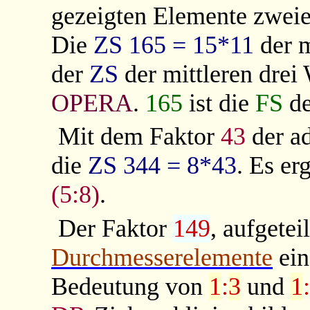
gezeigten Elemente zweier
Die
ZS 165 = 15*11
der m
der
ZS
der mittleren drei
OPERA
.
165
ist die
FS
d
Mit dem Faktor
43
der a
die
ZS
344 = 8*43
. Es er
(5:8)
.
Der Faktor
149
, aufgetei
Durchmesserelemente
ei
Bedeutung von
1
:
3
und
1