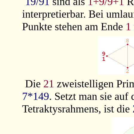
19/91
sind als
1+9/9+1
Ra
interpretierbar.
Bei umlau
Punkte stehen am Ende
1
Die
21
zweistelligen Pri
7*149
. Setzt man sie auf
Tetraktysrahmens, ist die