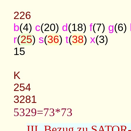
226
b
(4)
c
(20)
d
(18)
f
(7)
g
(6)
r
(
25
)
s
(
36
)
t
(
38
)
x
(3)
15
K
254
3281
5329=73*73
III. Bezug zu SATOR-