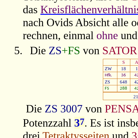
das
Kreisflächenverhältni
nach Ovids Absicht alle 
rechnen, einmal
ohne
und
5.
Die
ZS
+FS
von
SATOR
S
ZW
18
1
Hfk.
36
4
ZS
648
4
FS
288
4
2
Die
ZS
3007
von
PENS
7
Potenzzahl
3
. Es ist ins
drei
Tetraktysseiten
und
3