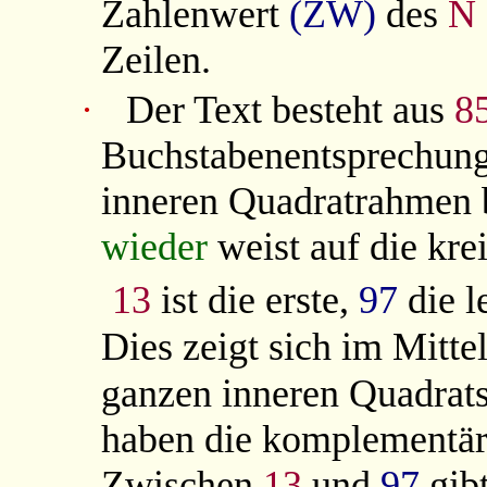
Zahlenwert
(ZW)
des
N
Zeilen.
·
Der Text besteht aus
8
Buchstabenentsprechun
inneren Quadratrahmen b
wieder
weist auf die kre
13
ist die erste,
97
die l
Dies zeigt sich im Mitte
ganzen inneren Quadrats
haben die komplement
Zwischen
13
und
97
gib