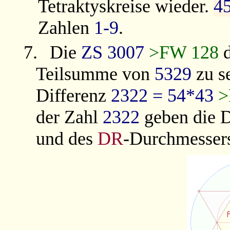
Tetraktyskreise wieder.
4
Zahlen
1-9
.
7.
Die
ZS
3007
>FW 128
d
Teilsumme von
5329
zu s
Differenz
2322 = 54*43
>
der Zahl
2322
geben die D
und des
DR
-
Durchmessers