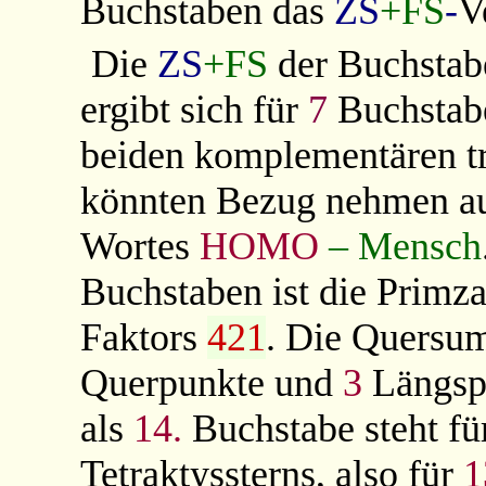
Buchstaben das
ZS
+FS
-
V
Die
ZS
+FS
der Buchsta
ergibt sich für
7
Buchstab
beiden komplementären tr
könnten Bezug nehmen a
Wortes
HOMO
– Mensch
Buchstaben ist die Primz
Faktors
421
. Die Quersum
Querpunkte und
3
Längsp
als
14.
Buchstabe steht fü
Tetraktyssterns, also für
1