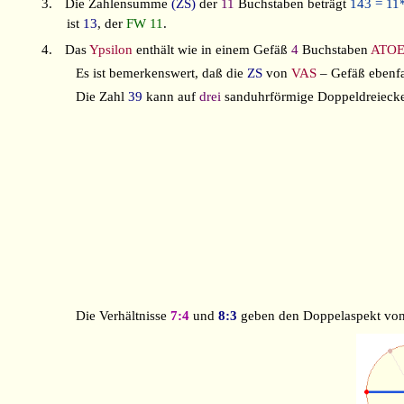
3.
Die Zahlensumme
(ZS)
der
11
Buchstaben beträgt
143 = 11
ist
13
, der
FW 11
.
4.
Das
Ypsilon
enthält wie in einem Gefäß
4
Buchstaben
ATO
Es ist bemerkenswert, daß die
ZS
von
VAS
– Gefäß ebenfa
Die Zahl
39
kann auf
drei
sanduhrförmige Doppeldreieck
Die Verhältnisse
7:4
und
8:3
geben den Doppelaspekt vo