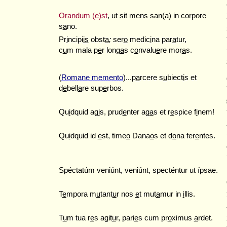
Orandum (e
)
st
, ut s
i
t mens s
a
n(a) in c
o
rpore
s
a
no.
Pr
i
ncipi
is
obst
a
;
ser
o
medic
i
na par
a
tur
,
c
u
m
mala p
e
r long
a
s c
o
nvalu
e
re mor
a
s.
(
Romane memento
)...p
a
rcere s
u
biect
i
s et
d
e
bell
a
re sup
e
rbos.
Qu
i
dquid ag
i
s, prud
e
nter ag
a
s et r
e
spice f
i
nem!
Qu
i
dquid id
e
st, time
o
Dana
o
s et d
o
na fer
e
ntes.
Spéctatúm veniúnt, veniúnt, specténtur ut ípsae.
T
e
mpora m
u
tant
u
r nos
e
t mut
a
mur in
i
llis.
T
u
m tua r
e
s agit
u
r, pari
e
s cum pr
o
ximus
a
rdet.