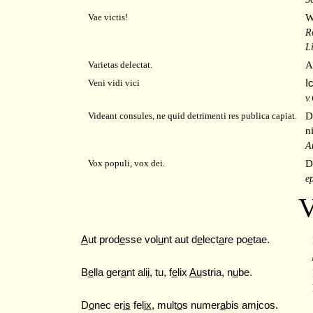
W
Vae victis!
R
Li
A
Varietas delectat.
I
Veni vidi vici
v
D
Videant consules, ne quid detrimenti res publica capiat.
n
A
D
Vox populi, vox dei.
ep
A
ut prod
e
sse vol
u
nt aut d
e
lect
a
re po
e
tae.
B
e
lla ger
a
nt ali
i
, tu, f
e
lix
Au
stria, n
u
be.
D
o
nec er
is
fel
ix
, mult
o
s numer
a
bis am
i
cos.