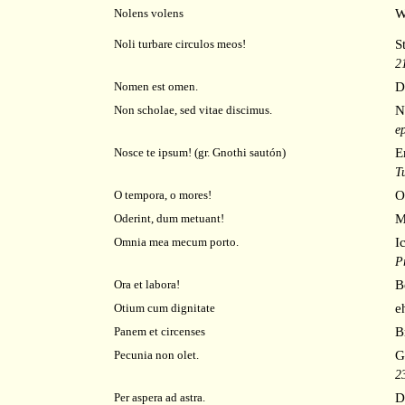
W
Nolens volens
S
Noli turbare circulos meos!
2
D
Nomen est omen.
N
Non scholae, sed vitae discimus.
e
E
Nosce te ipsum! (gr. Gnothi sautón)
T
O
O tempora, o mores!
M
Oderint, dum metuant!
I
Omnia mea mecum porto.
P
B
Ora et labora!
e
Otium cum dignitate
B
Panem et circenses
G
Pecunia non olet.
2
D
Per aspera ad astra.