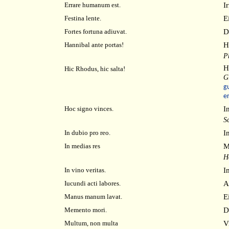
I
Errare humanum est.
E
Festina lente.
D
Fortes fortuna adiuvat.
H
Hannibal ante portas!
P
H
Hic Rhodus, hic salta!
G
g
e
I
Hoc signo vinces.
S
I
In dubio pro reo.
M
In medias res
H
I
In vino veritas.
A
Iucundi acti labores.
E
Manus manum lavat.
D
Memento mori
.
Vi
Multum, non multa