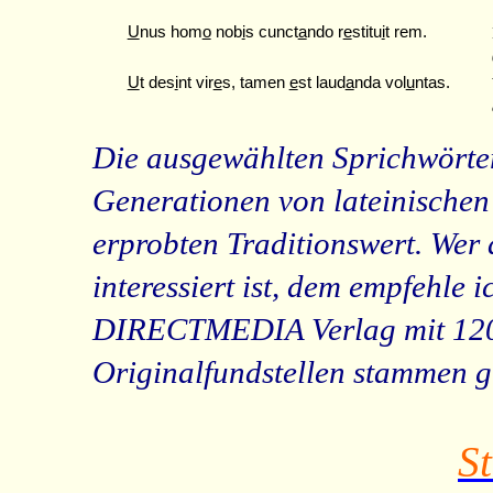
U
nus hom
o
nob
i
s cunct
a
ndo r
e
stitu
i
t rem.
U
t des
i
nt vir
e
s, tamen
e
st laud
a
nda vol
u
ntas.
Die ausgewählten Sprichwörte
Generationen von lateinische
erprobten Traditionswert. We
interessiert ist, dem empfehle
DIRECTMEDIA Verlag mit 1200
Originalfundstellen stammen g
St