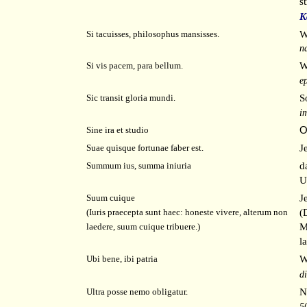
s
K
W
Si tacuisses, philosophus mansisses.
n
W
Si vis pacem, para bellum.
ep
S
Sic transit gloria mundi.
im
O
Sine ira et studio
J
Suae quisque fortunae faber est.
d
Summum ius, summa iniuria
U
J
Suum cuique
(
(Iuris praecepta sunt haec: honeste vivere, alterum non
M
laedere, suum cuique tribuere.)
l
W
Ubi bene, ibi patria
d
N
Ultra posse nemo obligatur.
5