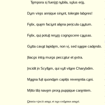
T
e
mpora s
i
fuer
int
n
u
bila, s
o
lus er
is
.
D
u
m vir
e
s ann
i
que sin
u
nt, toler
a
te lab
o
res!
F
e
lix, qu
e
m faci
u
nt ali
e
na per
i
cula c
au
tum.
F
e
lix, qu
i
potu
it
rer
um
cogn
o
scere c
au
sas.
G
u
tta cav
a
t lapid
e
m, non
v
i
, sed s
ae
pe cad
e
ndo.
I
liac
o
s intr
a
mur
o
s pecc
a
tur et
e
xtra.
I
ncidit
i
n Scyll
a
m, qui v
u
lt vit
a
re Char
y
bdim.
M
a
gna fu
i
t quond
a
m capit
i
s rever
e
ntia c
a
ni.
M
i
tto tib
i
nav
e
m pror
a
pupp
i
que car
e
ntem.
O
mnia v
i
ncit am
o
r, et n
o
s ced
a
mus am
o
ri.