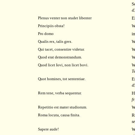
S
4
E
Plenus venter non studet libenter
W
Principiis obsta!
i
Pro domo
W
Qualis rex, talis grex.
W
Qui tacet, consentire videtur.
W
Quod erat demonstrandum.
W
Quod licet Iovi, non
licet
bovi.
T
E
Quot homines, tot sententiae.
4
H
Rem tene, verba sequentur.
fr
W
Repetitio est mater studiorum.
R
Roma locuta, causa finita.
s
W
Sapere aude!