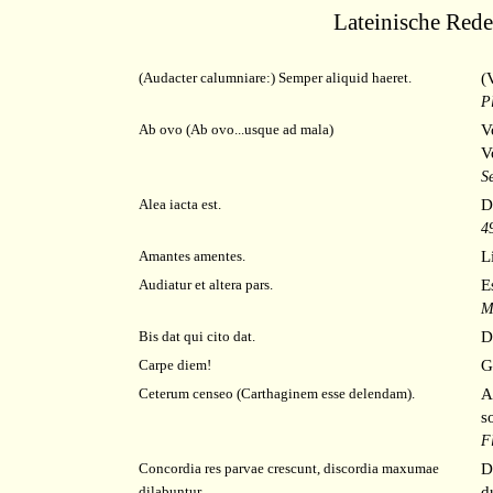
Lateinische Red
(
(Audacter calumniare:) Semper aliquid haeret.
P
V
Ab ovo (Ab ovo
...
usque ad mala)
V
S
D
Alea iacta est.
49
L
Amantes amentes.
E
Audiatur et altera pars.
M
D
Bis dat qui cito dat.
G
Carpe diem!
A
Ceterum censeo (Carthaginem esse delendam).
s
F
D
Concordia res parvae crescunt, discordia maxumae
d
dilabuntur.