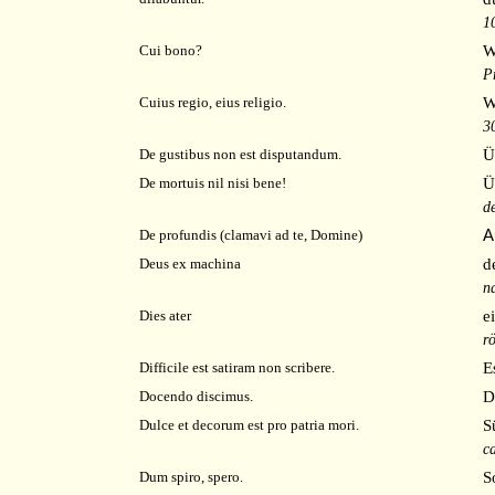
1
W
Cui bono?
P
W
Cuius regio, eius religio.
3
Ü
De gustibus non est disputandum.
Ü
De mortuis nil nisi bene!
d
A
De profundis (clamavi ad te, Domine)
d
Deus ex machina
n
e
Dies ater
r
E
Difficile est satiram non scribere.
D
Docendo discimus.
S
Dulce et decorum est pro patria mori.
c
S
Dum spiro, spero.