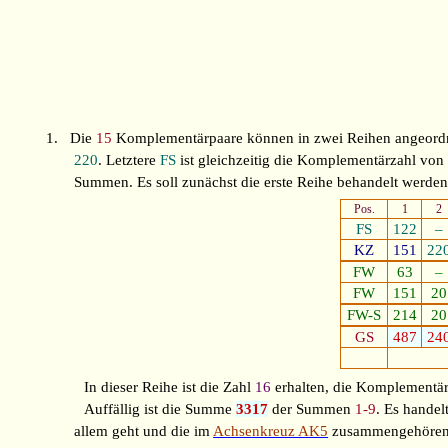
1.
Die
15
Komplementärpaare können in zwei Reihen angeordnet
220
. Letztere
FS
ist gleichzeitig die Komplementärzahl vo
Summen. Es soll zunächst die erste Reihe behandelt werden
Pos.
1
2
FS
122
–
KZ
151
22
FW
63
–
FW
151
20
FW-S
214
20
GS
487
24
In dieser Reihe ist die Zahl
16
erhalten, die Komplementä
Auffällig ist die Summe
3317
der Summen
1-9
. Es hande
allem geht und die im
Achsenkreuz AK5
zusammengehören, 