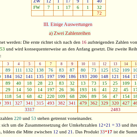
ZW
12
1
17
9
1
40
FW
7
1
17
6
1
32
72
III. Einige Auswertungen
a) Zwei Zahlenreihen
 werden: Die erste richtet sich nach den
16
aufsteigenden Zahlen vo
n
53
und wird konsequenterweise an den Anfang gesetzt. Die zweite Reih
:
3
4
5
6
7
8
9
10
11
12
13
14
1
89
111
132
138
76
83
87
80
73
125
152
109
1
0
184
162
141
135
197
190
186
193
200
148
121
164
1
89
40
18
28
23
83
32
13
73
15
25
109
1
29
14
50
14
197
26
36
193
16
41
22
45
1
118
54
68
42
220
109
68
206
89
56
47
154
1
0
391
327
341
315
493
382
341
479
362
329
320
427
4
3317
2483
rzahlen
220
und
53
stehen getrennt voneinander.
lt sich um die Zusammensetzung der Umkehrzahlen
12+21 = 33
und ihr
bilden die Mitte zwischen
12
und
21
. Das Produkt
33
*
17
ist die Sum