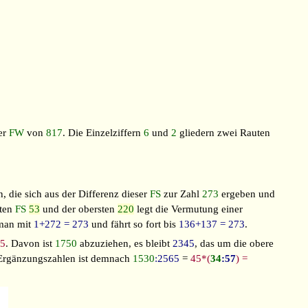
er
FW
von
817
. Die Einzelziffern
6
und
2
gliedern zwei Rauten
, die sich aus der Differenz dieser
FS
zur Zahl
273
ergeben und
sten
FS
53
und der obersten
220
legt die Vermutung einer
 man mit
1+272 = 273
und fährt so fort bis
136+137 = 273
.
95
. Davon ist
1750
abzuziehen, es bleibt
2345
, das um die obere
 Ergänzungszahlen ist demnach
1530
:2565
=
45*(
34
:57
)
=