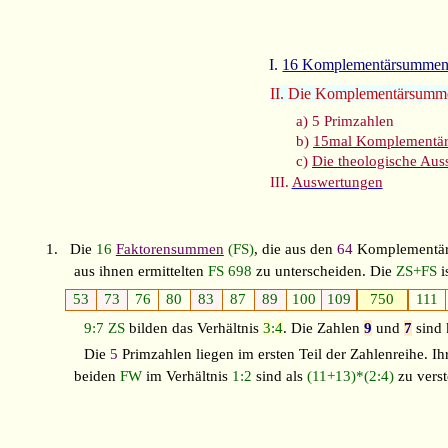
I.
16 Komplementärsumme
II. Die Komplementärsumm
a) 5 Primzahlen
b)
15mal Komplementä
c)
Die theologische Aus
III.
Auswertungen
1.
Die
16
Faktorensummen
(FS)
, die aus den
64
Komplementär
aus ihnen ermittelten
FS
698
zu unterscheiden. Die
ZS+FS
53
73
76
80
83
87
89
100
109
750
111
9:7
ZS
bilden das Verhältnis
3
:
4
. Die Zahlen
9
und
7
sind 
Die
5
Primzahlen liegen im ersten Teil der Zahlenreihe. 
beiden
FW
im Verhältnis
1:2
sind als
(11+13)*(2:4)
zu verst