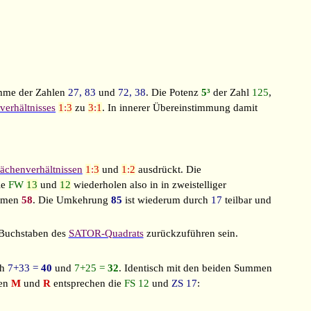
me der Zahlen
27, 83
und
72, 38
. Die Potenz
5³
der Zahl
125
,
verhältnisses
1
:
3
zu
3
:
1
. In innerer Übereinstimmung damit
lächenverhältnissen
1
:
3
und
1
:
2
ausdrückt. Die
ie
FW
13
und
12
wiederholen also in in zweistelliger
mmen
58
. Die Umkehrung
85
ist wiederum durch
17
teilbar und
Buchstaben des
SATOR-Quadrats
zurückzuführen sein.
ch
7+33 =
40
und
7+25 =
32
. Identisch mit den beiden Summen
ten
M
und
R
entsprechen die
FS 12
und
ZS 17
: