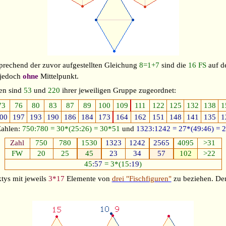
sprechend der zuvor aufgestellten Gleichung
8=1+7
sind die
16
FS
auf d
 jedoch
ohne
Mittelpunkt.
en sind
53
und
220
ihrer jeweiligen Gruppe zugeordnet:
73
76
80
83
87
89
100
109
111
122
125
132
138
1
00
197
193
190
186
184
173
164
162
151
148
141
135
1
ahlen:
750:780 = 30*(25:26) =
30*51
und
1323:1242 = 27*(49:46) = 
Zahl
750
780
1530
1323
1242
2565
4095
>31
FW
20
25
45
23
34
57
102
>22
45
:57
= 3*(15
:19
)
tys mit jeweils
3*17
Elemente von
drei "Fischfiguren"
zu beziehen. De