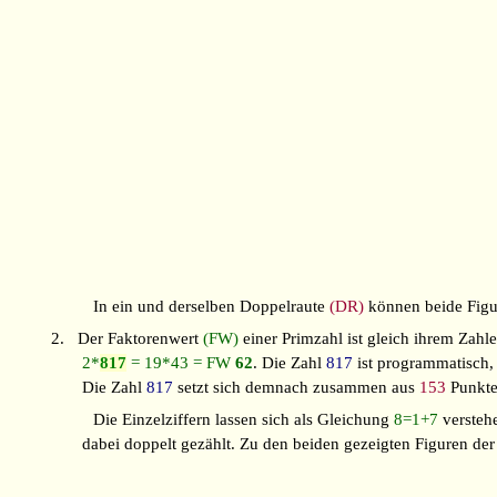
In ein und derselben Doppelraute
(DR)
können beide Figu
2.
Der Faktorenwert
(FW)
einer Primzahl ist gleich ihrem Zahl
2*
817
= 19*43 = FW
62
. Die Zahl
817
ist programmatisch,
Die Zahl
817
setzt sich demnach zusammen aus
153
Punkt
Die Einzelziffern lassen sich als Gleichung
8=1+7
versteh
dabei doppelt gezählt. Zu den beiden gezeigten Figuren de