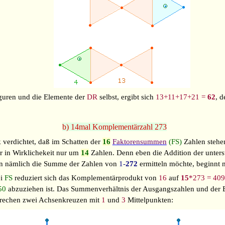
iguren und die Elemente der
DR
selbst, ergibt sich
13+11+17+21 =
62
, d
b) 14mal Komplementärzahl 273
 verdichtet, daß im Schatten der
16
Faktorensummen
(FS)
Zahlen stehen
r in Wirklichekeit nur um
14
Zahlen. Denn eben die Addition der unter
 nämlich die Summe der Zahlen von
1-
272
ermitteln möchte, beginnt
ei
FS
reduziert sich das Komplementärprodukt von
16
auf
15
*273 = 40
50
abzuziehen ist. Das Summenverhältnis der Ausgangszahlen und der
rechen zwei Achsenkreuzen mit
1
und
3
Mittelpunkten: