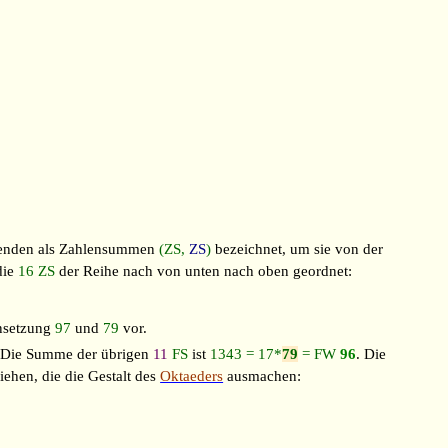
genden als Zahlensummen
(ZS,
ZS
)
bezeichnet, um sie von der
die
16
ZS
der Reihe nach von unten nach oben geordnet:
nsetzung
97
und
79
vor.
 Die Summe der übrigen
11
FS
ist
1343 = 17*
79
= FW
96
. Die
iehen, die die Gestalt des
Oktaeders
ausmachen: