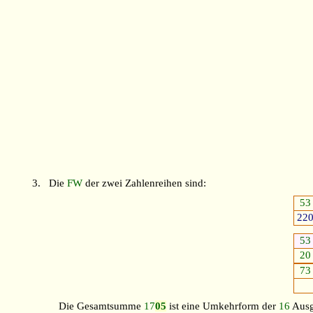
3.
Die
FW
der zwei Zahlenreihen sind:
53
22
53
20
73
Die Gesamtsumme
17
05
ist eine Umkehrform der
16
Ausg