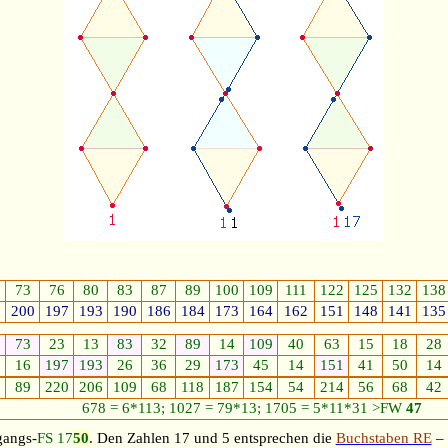
73
76
80
83
87
89
100
109
111
122
125
132
138
0
200
197
193
190
186
184
173
164
162
151
148
141
135
73
23
13
83
32
89
14
109
40
63
15
18
28
16
197
193
26
36
29
173
45
14
151
41
50
14
89
220
206
109
68
118
187
154
54
214
56
68
42
678 = 6*113; 1027 = 79*13; 1705 = 5*11*31 >FW
47
angs-
FS 17
50
. Den Zahlen 17 und 5 entsprechen die
Buchstaben RE
–