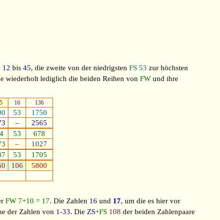
n
12
bis
45
, die zweite von der niedrigsten
FS 53
zur höchsten
e wiederholt lediglich die beiden Reihen von
FW
und ihre
5
16
136
00
53
1750
73
–
2565
4
53
678
73
–
1027
87
53
1705
60
106
5800
er
FW 7+10 = 17
. Die Zahlen
16
und
17
, um die es hier vor
me der Zahlen von
1-33
. Die
ZS
+FS
108
der beiden Zahlenpaare