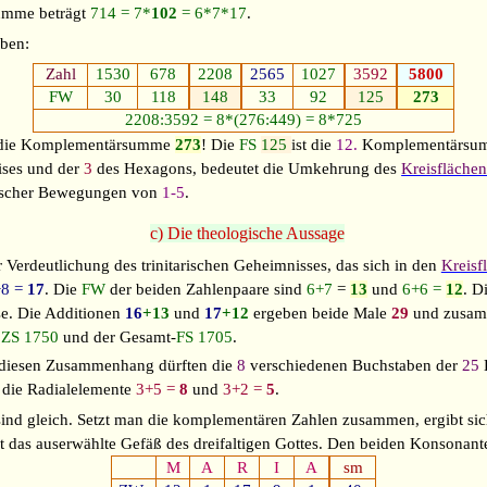
umme beträgt
714 = 7*
102
= 6*7*17
.
ben:
Zahl
1530
678
2208
2565
1027
3592
5800
FW
30
118
148
33
92
125
273
2208:3592 = 8*(276:449) = 8*725
r die Komplementärsumme
273
! Die
FS
125
ist die
12.
Komplementärsum
ises und der
3
des Hexagons, bedeutet die Umkehrung des
Kreisflächen
rischer Bewegungen von
1-5
.
c) Die theologische Aussage
Verdeutlichung des trinitarischen Geheimnisses, das sich in den
Kreisf
+8 =
17
. Die
FW
der beiden Zahlenpaare sind
6+7
=
13
und
6+6 =
12
. D
se. Die Additionen
16
+13
und
17
+12
ergeben beide Male
29
und zusa
r
ZS 1750
und der Gesamt-
FS 1705
.
 diesen Zusammenhang dürften die
8
verschiedenen Buchstaben der
25
 die Radialelemente
3+5 =
8
und
3+2 =
5
.
ind gleich. Setzt man die komplementären Zahlen zusammen, ergibt si
ist das auserwählte Gefäß des dreifaltigen Gottes. Den beiden Konsonan
M
A
R
I
A
sm