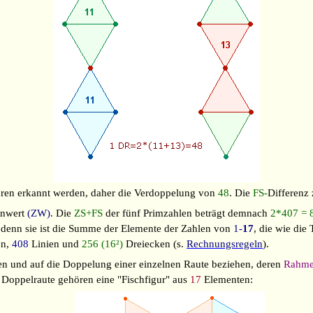
ren erkannt werden, daher die Verdoppelung von
48
. Die
FS-
Differenz
enwert
(ZW)
. Die
ZS+FS
der fünf Primzahlen beträgt demnach
2*407 = 
 denn sie ist die Summe der Elemente der Zahlen von
1-
17
, die wie die
en,
408
Linien und
256
(16²)
Dreiecken (s.
Rechnungsregeln
).
en
und auf die Doppelung einer einzelnen Raute beziehen, deren
Rahm
r Doppelraute gehören eine "Fischfigur" aus
17
Elementen: