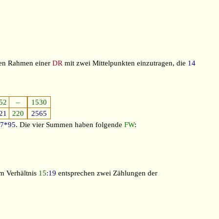
en Rahmen einer
DR
mit zwei Mittelpunkten einzutragen, die
14
52
–
1530
21
220
2565
27*95
. Die vier Summen haben folgende
FW
:
m Verhältnis
15
:19
entsprechen zwei Zählungen der