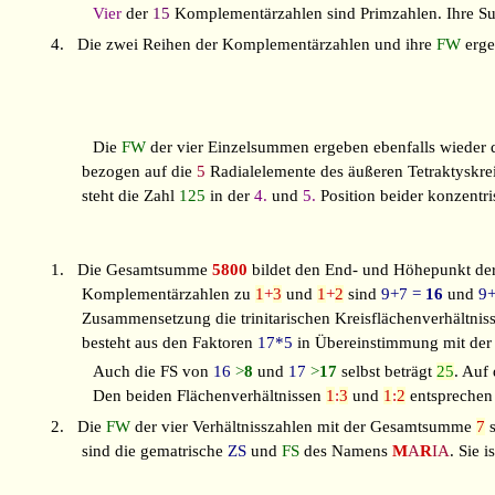
Vier
der
15
Komplementärzahlen sind Primzahlen. Ihre S
4.
Die zwei Reihen der Komplementärzahlen und ihre
FW
erge
Die
FW
der vier Einzelsummen ergeben ebenfalls wiede
bezogen auf die
5
Radialelemente des äußeren Tetraktyskre
steht die Zahl
125
in der
4.
und
5.
Position beider konzent
1.
Die Gesamtsumme
5800
bildet den End- und Höhepunkt der 
Komplementärzahlen zu
1
+
3
und
1
+
2
sind
9+7 =
16
und
9
Zusammensetzung die trinitarischen Kreisflächenverhältnis
besteht aus den Faktoren
17*5
in Übereinstimmung mit de
Auch die FS von
16
>
8
und
17
>
17
selbst beträgt
25
. Auf
Den beiden Flächenverhältnissen
1
:
3
und
1
:
2
entsprechen
2.
Die
FW
der vier Verhältnisszahlen mit der Gesamtsumme
7
s
sind die gematrische
ZS
und
FS
des Namens
M
A
R
IA
. Sie 