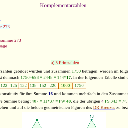
Komplementärzahlen
n
e 273
rsumme 273
sage
a) 5 Primzahlen
zahlen gebildet wurden und zusammen
1750
betragen, werden im fol
ist demnach
1750+698 = 2448 = 144*
17
. In der folgenden Tabelle sind 
122
125
132
138
152
220
1000
1750
konstitutiv für ihre Summe
16
und kommen mehrfach in den Zusamme
Ihre Summe beträgt
407 = 11*37 = FW
48
, die der übrigen
4
FS
343 = 7³
.
ehen und auf die beiden geometrischen Figuren des
DR-Kreuzes
zu bez