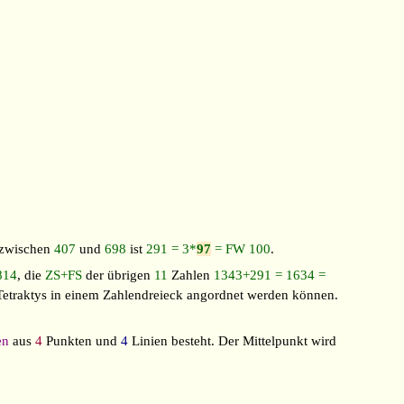
 zwischen
407
und
698
ist
291 = 3*
97
= FW 100
.
814
, die
ZS+FS
der übrigen
11
Zahlen
1343+291 = 1634 =
 Tetraktys in einem Zahlendreieck angordnet werden können.
en
aus
4
Punkten und
4
Linien besteht. Der Mittelpunkt wird