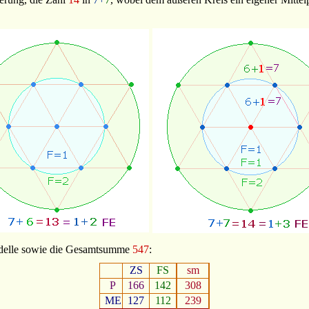
odelle sowie die Gesamtsumme
547
:
ZS
FS
sm
P
166
142
308
ME
127
112
239