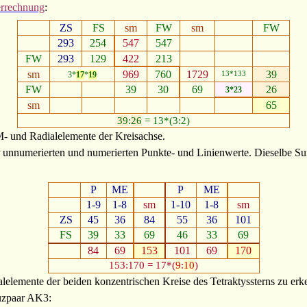
rechnung
:
ZS
FS
sm
FW
sm
FW
293
254
547
547
FW
293
129
422
213
sm
969
760
1729
39
3*
17
*
19
13*133
FW
39
30
69
26
3*23
sm
65
39
:
26
= 13*(3:2)
M- und Radialelemente der Kreisachse.
 unnumerierten und numerierten Punkte- und Linienwerte. Dieselbe S
P
ME
P
ME
1-9
1-8
sm
1-10
1-8
sm
ZS
45
36
84
55
36
101
FS
39
33
69
46
33
69
84
69
153
101
69
170
153:170 = 17*(
9
:
10
)
lelemente der beiden konzentrischen Kreise des Tetraktyssterns zu er
uzpaar AK3: