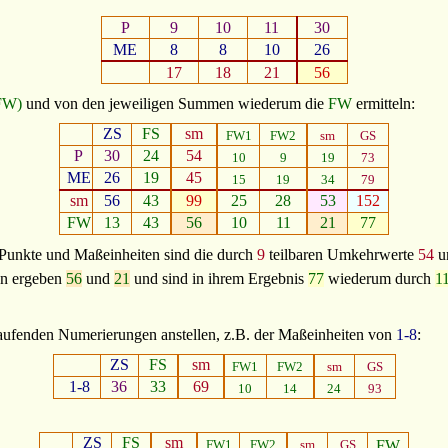
P
9
10
11
30
ME
8
8
10
26
17
18
21
56
FW)
und von den jeweiligen Summen wiederum die
FW
ermitteln:
ZS
FS
sm
FW1
FW2
sm
GS
P
30
24
54
10
9
19
73
ME
26
19
45
15
19
34
79
sm
56
43
99
25
28
53
152
FW
13
43
56
10
11
21
77
unkte und Maßeinheiten sind die durch
9
teilbaren Umkehrwerte
54
u
en ergeben
56
und
21
und sind in ihrem Ergebnis
77
wiederum durch
1
ufenden Numerierungen anstellen, z.B. der Maßeinheiten von
1-8
:
ZS
FS
sm
FW1
FW2
sm
GS
1-8
36
33
69
10
14
24
93
ZS
FS
sm
FW1
FW2
sm
GS
FW