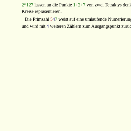
2*127
lassen an die Punkte
1+2+7
von zwei Tetraktys denk
Kreise repräsentieren.
Die Primzahl
5
4
7
weist auf eine umlaufende Numerierun
und wird mit
4
weiteren Zählern zum Ausgangspunkt zurüc