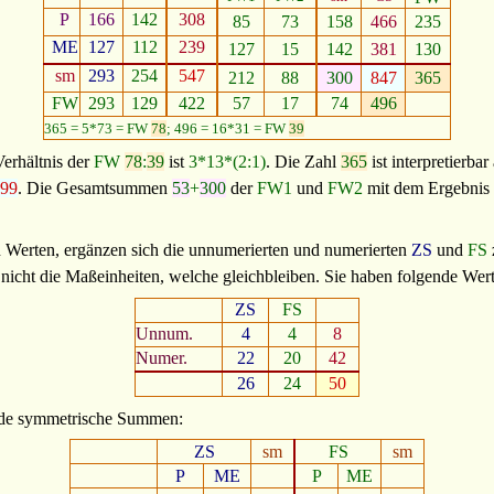
P
166
142
308
85
73
158
466
235
ME
127
112
239
127
15
142
381
130
sm
293
254
547
212
88
300
847
365
FW
293
129
422
57
17
74
496
365 = 5*73 = FW
78
; 496 = 16*31 = FW
39
Verhältnis der
FW
78
:
39
ist
3*13*(2:1)
. Die Zahl
365
ist interpretierbar
99
. Die Gesamtsummen
53
+
300
der
FW1
und
FW2
mit dem Ergebnis
 Werten, ergänzen sich die unnumerierten und numerierten
ZS
und
FS
, nicht die Maßeinheiten, welche gleichbleiben. Sie haben folgende Wert
ZS
FS
Unnum.
4
4
8
Numer.
22
20
42
26
24
50
ende symmetrische Summen:
ZS
sm
FS
sm
P
ME
P
ME