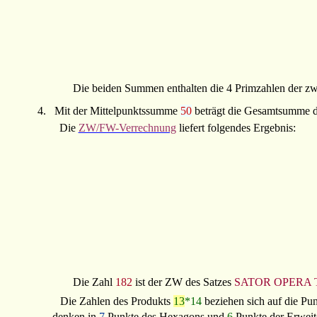
Die beiden Summen enthalten die 4 Primzahlen der zw
4.
Mit der Mittelpunktssumme
50
beträgt die Gesamtsumme d
Die
ZW/FW-Verrechnung
liefert folgendes Ergebnis:
Die Zahl
182
ist der ZW des Satzes
SATOR OPERA 
Die Zahlen des Produkts
13
*14
beziehen sich auf die Pu
denken in
7
Punkte des Hexagons und
6
Punkte der Erweit