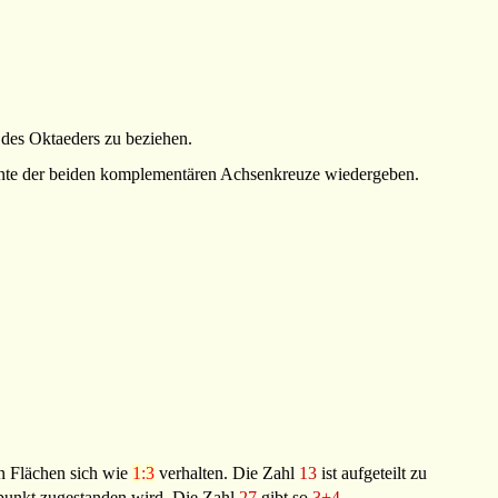
des Oktaeders zu beziehen.
ente der beiden komplementären Achsenkreuze wiedergeben.
en Flächen sich wie
1
:
3
verhalten. Die Zahl
13
ist aufgeteilt zu
lpunkt zugestanden wird. Die Zahl
27
gibt so
3+4