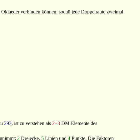
em Oktaeder verbinden
können
, sodaß jede Doppelraute zweimal
zu
293
, ist zu verstehen als
2+3
DM-Elemente des
einnimmt:
2
Dreiecke,
5
Linien und
4
Punkte. Die Faktoren