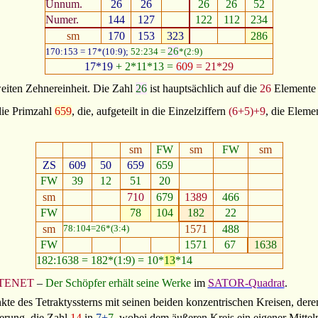
Unnum.
26
26
26
26
52
Numer.
144
127
122
112
234
sm
170
153
323
286
26
170:153 = 17*(10:9);
52:234 =
*(2:9)
17*19
+ 2*11*13 =
609
= 21*29
eiten Zehnereinheit. Die Zahl
26
ist hauptsächlich auf die
26
Elemente 
ie Primzahl
659
, die, aufgeteilt in die Einzelziffern
(6+5)+9
, die Elem
sm
FW
sm
FW
sm
ZS
609
50
659
659
FW
39
12
51
20
sm
710
679
1389
466
FW
78
104
182
22
sm
78:104=26*(3:4)
1571
488
FW
1571
67
1638
182:1638 = 182*(1:9) = 10*
13
*14
TENET
–
Der Schöpfer erhält seine Werke
im
SATOR-Quadrat
.
nkte des Tetraktyssterns mit seinen beiden konzentrischen Kreisen, der
erung, die Zahl
14
in
7+
7
, wobei dem äußeren Kreis ein eigener Mitte