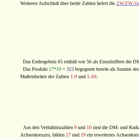
Weiteren Aufschluß über beide Zahlen liefert die
ZW/FW-Ver
Das Endergebnis 65 enthält wie 56 als Einzelziffern die D
Das Produkt
17*19
=
323
begegnete bereits als Summe der
Maßeinheiten der Zahlen
1-9
und
1-10
:
Aus den Verhältniszahlen
9
und
10
sind die DM- und Radia
Achsenkreuzes, bilden
17
und
19
ein erweitertes Achsenkre