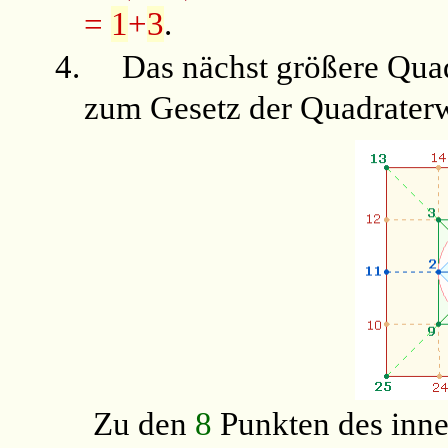
=
1
+
3
.
4.
Das nächst größere Quad
zum Gesetz der Quadrater
Zu den
8
Punkten des inn