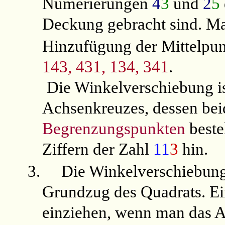
Numerierungen
4
3
und
2
5
Deckung gebracht sind. Ma
Hinzufügung der Mittelpu
143, 431, 134, 341
.
Die Winkelverschiebung is
Achsenkreuzes, dessen bei
Begrenzungspunkten
beste
Ziffern der Zahl
11
3
hin.
3.
Die Winkelverschiebung 
Grundzug des Quadrats. Ein
einziehen, wenn man das 