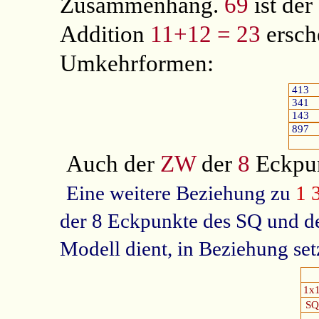
Zusammenhang.
69
ist der
Addition
11+12 = 23
ersch
Umkehrformen:
413
341
143
897
Auch der
ZW
der
8
Eckpu
Eine weitere Beziehung zu
1 
der 8 Eckpunkte des SQ und d
Modell dient, in Beziehung set
1x
SQ