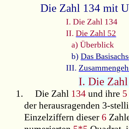
Die Zahl 134 mit 
I. Die Zahl 134
II.
Die Zahl 52
a) Überblick
b)
Das Basisachs
III.
Zusammengehör
I. Die Zah
1.
Die Zahl
134
und ihre
5
der herausragenden 3-stel
Einzelziffern dieser
6
Zahle
numerierten
5*5
Quadrat, 