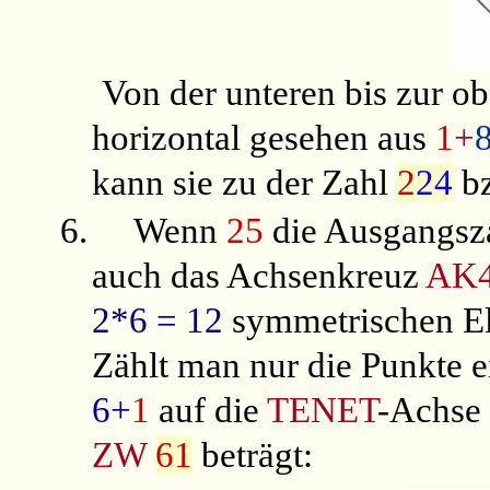
Von der unteren bis zur o
horizontal gesehen aus
1
+
kann sie zu der Zahl
2
24
b
6.
Wenn
25
die Ausgangsz
auch das Achsenkreuz
AK
2*6 = 12
symmetrischen E
Zählt man nur die Punkte ei
6+
1
auf die
TENET
-Achse
ZW
61
beträgt: