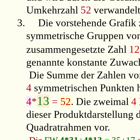
Umkehrzahl
52
verwandelt
3.
Die vorstehende Grafik 
symmetrische Gruppen vo
zusammengesetzte Zahl
12
genannte konstante Zuwac
Die Summe der Zahlen v
4
symmetrischen Punkten ha
13
4
*
=
52
. Die zweimal
4
dieser Produktdarstellung 
Quadratrahmen vor.
Die
FW
4*31
+
4*13
=
35+17
e