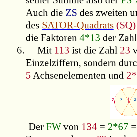
seiner Summe also der
FS 
Auch die
ZS
des zweiten u
des
SATOR-Quadrats
(SQ)
die Faktoren
4*13
der Zah
6.
Mit
113
ist die Zahl
23
v
Einzelziffern, sondern du
5
Achsenelementen und
2
Der
FW
von
134
=
2*67