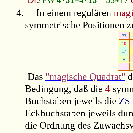
4.
In einem regulären
magi
symmetrische Positionen
23
10
17
4
11
Das
"magische Quadrat"
d
Bedingung, daß die
4
symme
Buchstaben jeweils die
ZS 
Eckbuchstaben jeweils du
die Ordnung des Zuwachsver