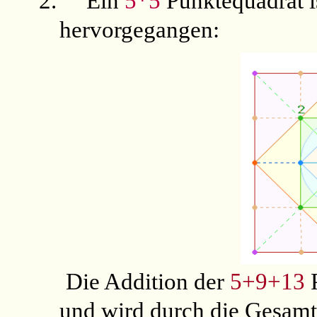
2.
Ein
5*5
Punktequadrat i
hervorgegangen:
Die Addition der
5+9+13
P
und wird durch die Gesam