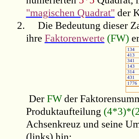
"magischen Quadrat"
der K
2.
Die Bedeutung dieser Za
ihre
Faktorenwerte
(FW)
er
134
413
341
143
314
431
1776
Der
FW
der Faktorensu
Produktaufteilung
(4*3)*(
Achsenkreuz und seine Um
(links) hin: