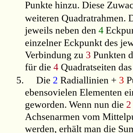
Punkte hinzu. Diese Zuwac
weiteren Quadratrahmen. 
jeweils neben den
4
Eckpun
einzelner Eckpunkt des je
Verbindung zu
3
Punkten d
für die
4
Quadratseiten das
5.
Die
2
Radiallinien +
3
Pu
ebensovielen Elementen ei
geworden. Wenn nun die
2
Achsenarmen vom Mittelpu
werden, erhält man die S