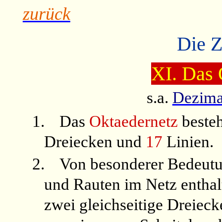
zurück
Die Z
XI. Das 
s.a.
Dezima
1.
Das
Oktaedernetz
beste
Dreiecken und
17
Linien.
2.
Von besonderer Bedeutun
und Rauten im Netz enthal
zwei gleichseitige Dreieck