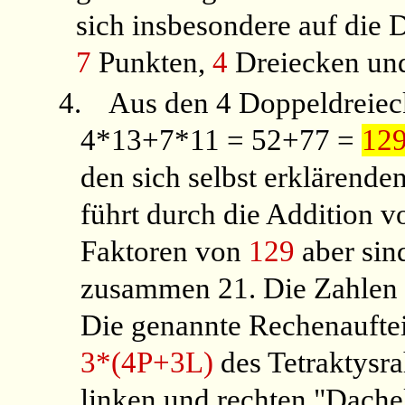
sich insbesondere auf die 
7
Punkten,
4
Dreiecken u
4.
Aus den 4 Doppeldreieck
4*13+7*11 = 52+77 =
12
den sich selbst erklärende
führt durch die Addition 
Faktoren von
129
aber si
zusammen 21. Die Zahlen 1
Die genannte Rechenaufteil
3*(4P+3L)
des Tetraktysra
linken und rechten "Dach