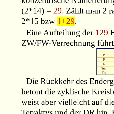
konzentrische Numerierung
(2*14) =
29
. Zählt man 2 r
2*15 bzw
1+29
.
Eine Aufteilung der
129
E
ZW/FW-Verrechnung führt 
P
F
L
Sm.
FW
Die Rückkehr des Ender
betont die zyklische Krei
weist aber vielleicht auf d
Tetraktys und der DR hin. F