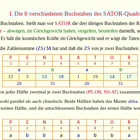
I. Die 8 verschiedenen Buchstaben des SATOR-Quadr
Buchstaben. Stellt man vor
SATOR
die drei übrigen Buchstaben der Re
e
–
abwägen, im Gleichgewicht halten, vergelten, beurteilen
darstellt, s
 Er hält die kosmischen Kräfte im Gleichgewicht und er wägt die Tate
te die Zahlensumme
(ZS)
51
hat und daß die
ZS
von je zwei Buchstaben j
P
E
N
S
A
T
O
R
1
2
3
4
5
6
7
8
a
b
a
b
15
5
13
18
1
19
14
17
20
31
20
31
 von jeder Hälfte zweimal je zwei Buchstaben
(PE-OR, NS-AT)
zusammen, 
 sowohl parallel als auch chiastisch: Beide Hälften haben das Muster
abba
.
weiten Hälfte, und die umschlossenen Buchstaben der ersten Hälfte we
P
E
N
S
A
T
O
R
1
2
3
4
5
6
7
8
a
b
b
a
a
b
b
a