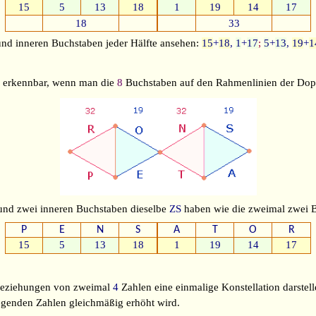
15
5
13
18
1
19
14
17
18
33
nd inneren Buchstaben jeder Hälfte ansehen:
15
+
18
,
1
+
17
;
5
+
13
,
19
+
1
rd erkennbar, wenn man die
8
Buchstaben auf den Rahmenlinien der Dop
 und zwei inneren Buchstaben dieselbe
ZS
haben wie die zweimal zwei 
P
E
N
S
A
T
O
R
15
5
13
18
1
19
14
17
n Beziehungen von zweimal
4
Zahlen eine einmalige Konstellation darste
iegenden Zahlen gleichmäßig erhöht wird.