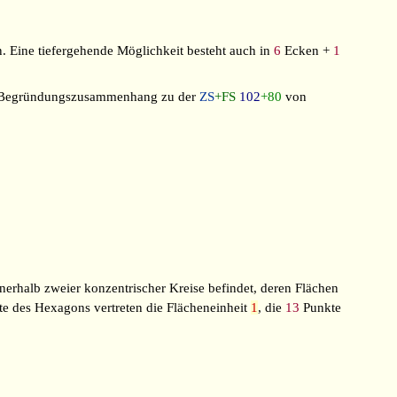
n. Eine tiefergehende Möglichkeit besteht auch in
6
Ecken +
1
er Begründungszusammenhang zu der
ZS
+FS
102
+80
von
innerhalb zweier konzentrischer Kreise befindet, deren Flächen
e des Hexagons vertreten die Flächeneinheit
1
, die
13
Punkte