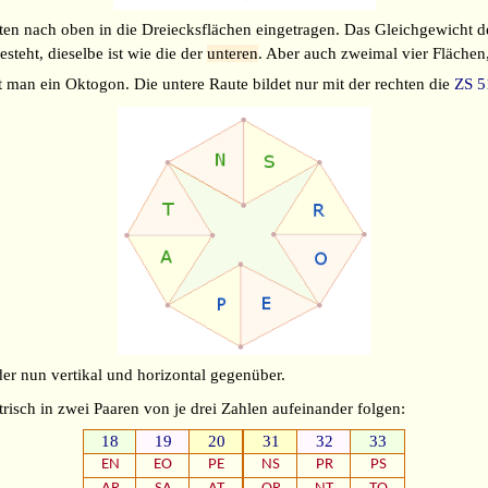
ten nach oben in die Dreiecksflächen eingetragen. Das Gleichgewicht 
steht, dieselbe ist wie die der
unteren
. Aber auch zweimal vier Flächen
 man ein Oktogon. Die untere Raute bildet nur mit der rechten die
ZS 5
er nun vertikal und horizontal gegenüber.
risch in zwei Paaren von je drei Zahlen aufeinander folgen:
18
19
20
31
32
33
EN
EO
PE
NS
PR
PS