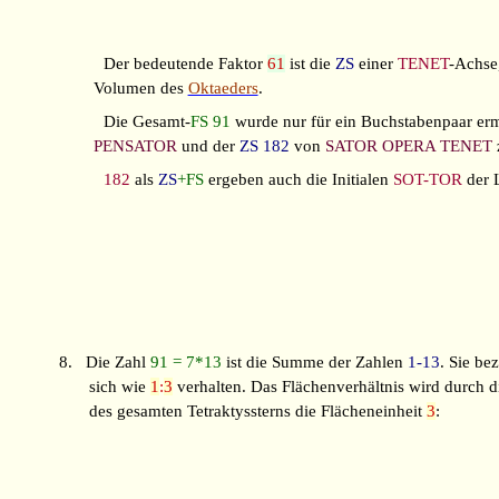
Der bedeutende Faktor
61
ist die
ZS
einer
TENET
-Achse,
Volumen des
Oktaeders
.
Die Gesamt-
FS 91
wurde nur für ein Buchstabenpaar ermi
PENSATOR
und der
ZS
182
von
SATOR OPERA TENET
182
als
ZS
+FS
ergeben auch die Initialen
SOT-TOR
der 
8.
Die Zahl
91 = 7*13
ist die Summe der Zahlen
1-13
. Sie be
sich wie
1
:
3
verhalten. Das Flächenverhältnis wird durch 
des gesamten Tetraktyssterns die Flächeneinheit
3
: