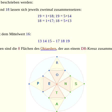
beschrieben werden:
und
18
lassen sich jeweils zweimal zusammensetzen:
19 = 1+18; 19 = 5+14
18 = 1+17; 18 = 5+13
t dem Mittelwert
16
:
13 14 15 – 17 18 19
en sind die
8
Flächen des
Oktaeders
, der aus einem
DR
-Kreuz zusamme