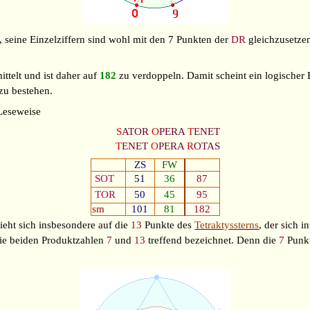
 seine Einzelziffern sind wohl mit den 7 Punkten der
DR
gleichzusetze
ttelt und ist daher auf
182
zu verdoppeln. Damit scheint ein logisch
zu bestehen.
Leseweise
S
ATOR
O
PERA
T
ENET
T
ENET
O
PERA
R
OTAS
ZS
FW
SOT
51
36
87
TOR
50
45
95
sm
101
81
182
zieht sich insbesondere auf die
13
Punkte des
Tetraktyssterns
, der sich 
die beiden Produktzahlen
7
und
13
treffend bezeichnet. Denn die
7
Punkt