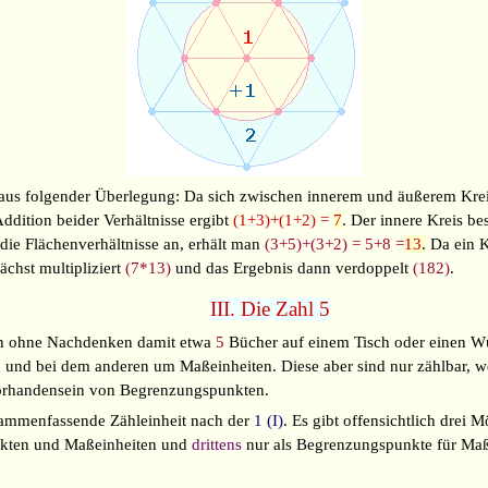
 aus folgender Überlegung: Da sich zwischen innerem und äußerem Kre
ddition beider Verhältnisse ergibt
(1+3)+(1+2) =
7
. Der innere Kreis be
die Flächenverhältnisse an, erhält man
(3+5)+(3+2) = 5+8 =
13
.
Da ein K
hst multipliziert
(7*13)
und das Ergebnis dann verdoppelt
(182)
.
III. Die Zahl 5
an ohne Nachdenken damit etwa
5
Bücher auf einem Tisch oder einen W
n und bei dem anderen um Maßeinheiten. Diese aber sind nur zählbar, w
Vorhandensein von Begrenzungspunkten.
sammenfassende Zähleinheit nach der
1 (I)
. Es gibt offensichtlich drei 
kten und Maßeinheiten und
drittens
nur als Begrenzungspunkte für Maße