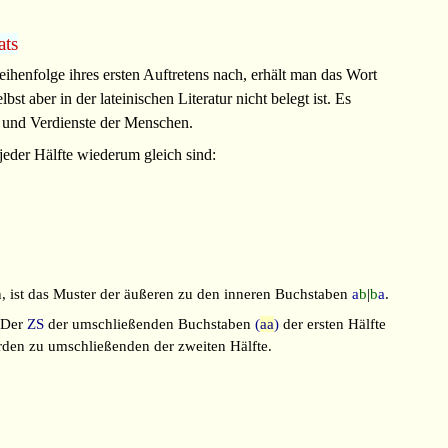
ats
ihenfolge ihres ersten Auftretens nach, erhält man das Wort
elbst aber in der lateinischen Literatur nicht belegt ist. Es
n und Verdienste der Menschen.
eder Hälfte wiederum gleich sind:
ist das Muster der äußeren zu den inneren Buchstaben
a
b
|
b
a
.
 Der
ZS
der umschließenden Buchstaben
(
aa
)
der ersten Hälfte
rden zu umschließenden der zweiten Hälfte.