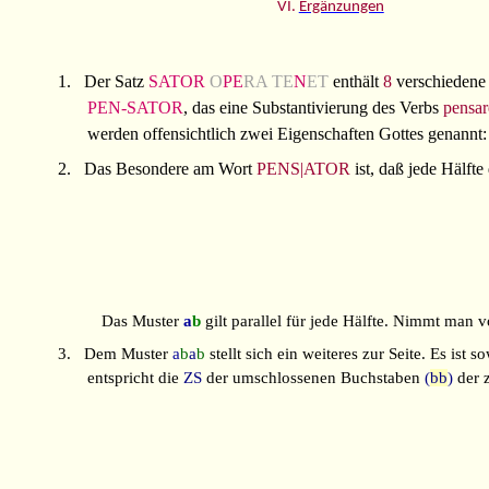
VI.
Ergänzungen
1.
Der Satz
SATOR
O
PE
RA
TE
N
ET
enthält
8
verschiedene 
PEN-SATOR
, das eine Substantivierung des Verbs
pensar
werden offensichtlich zwei Eigenschaften Gottes genannt:
2.
Das Besondere am Wort
PENS|ATOR
ist, daß jede Hälf
Das Muster
a
b
gilt parallel für jede Hälfte. Nimmt man
3.
Dem Muster
a
b
a
b
stellt sich ein weiteres zur Seite. Es ist
entspricht die
ZS
der umschlossenen Buchstaben
(
bb
)
der z