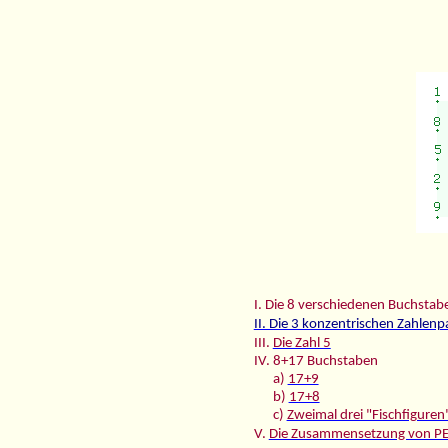
I. Die 8 verschiedenen Buchsta
II. Die 3 konzentrischen Zahlen
III.
Die Zahl 5
IV. 8+17 Buchstaben
a)
17+9
b)
17+8
c)
Zweimal drei "Fischfiguren
V.
Die Zusammensetzung von 