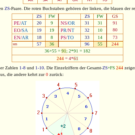
AR
SA
AT
OR
NT
TO
hen
ZS
-Paare. Die roten Buchstaben gehören der linken, die blauen der 
ZS
FW
ZS
FW
GS
PE/
AT
20
9
NS/
OR
31
31
91
80
E
O
/
SA
19
19
P
R
/N
T
32
10
EN/
AR
18
8
PS/
TO
33
14
73
sm
57
36
96
55
244
36+55 =
91
; 2*91 = 182
244
= 4*
61
er Zahlen
1-8
und
1-10
. Die Einzelziffern der Gesamt-
ZS
+FS
244
zeige
us, die andere kehrt zur
0
zurück: