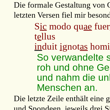
Die formale Gestaltung von 
letzten Versen fiel mir besond
S
ic
modo qu
ae
fuer
t
e
llus
in
duit
ig
not
as
homi
So verwandelte s
roh und ohne Ge
und nahm die u
Menschen an.
Die letzte Zeile enthält ein
und Spondeen, jeweils drei S