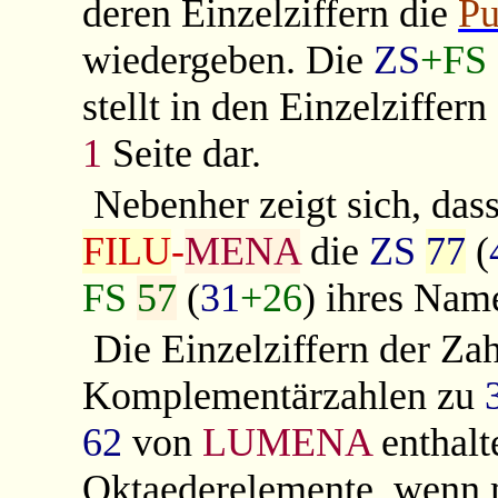
deren Einzelziffern die
Pu
wiedergeben. Die
ZS
+FS
stellt in den Einzelziffern
1
Seite dar.
Nebenher zeigt sich, das
FILU
-
MENA
die
ZS
77
(
FS
57
(
31
+26
) ihres Name
Die Einzelziffern der Za
Komplementärzahlen zu
62
von
LUMENA
enthalt
Oktaederelemente, wenn 