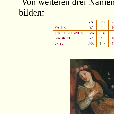
Von weiteren drei Name
bilden:
ZS
FS
PATER
57
50
1
DIOCLETIANUS
126
94
2
GABRIEL
52
49
1
235
193
4
24 Bu.