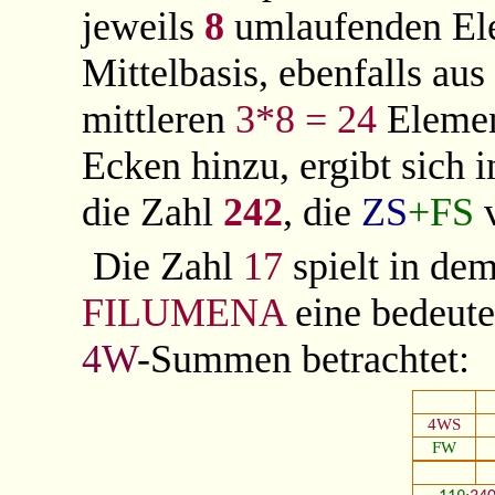
jeweils
8
umlaufenden El
Mittelbasis, ebenfalls au
mittleren
3*8 = 24
Elemen
Ecken hinzu, ergibt sich 
die Zahl
242
, die
ZS
+FS
Die Zahl
17
spielt in d
FILUMENA
eine bedeute
4W
-Summen betrachtet:
4WS
FW