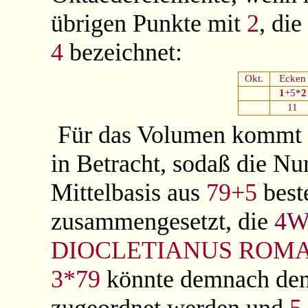
übrigen Punkte mit
2
, di
4
bezeichnet:
Okt.
Ecken
1
+5*
2
11
Für das Volumen kommt 
in Betracht, sodaß die 
Mittelbasis aus
79+5
beste
zusammengesetzt, die
4
DIOCLETIANUS ROMA
3*79
könnte demnach de
zugeordnet werden und
5