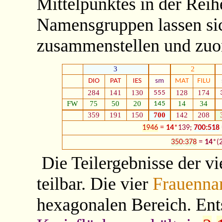
Mittelpunktes in der Rei
Namensgruppen lassen si
zusammenstellen und zuo
3
2
DIO
PAT
IES
sm
MAT
FILU
284
141
130
128
174
555
FW
75
50
20
14
34
145
359
191
150
700
142
208
1946
=
14
*
139;
700
:
518
350
:
378
=
14
*(
Die Teilergebnisse der v
teilbar. Die vier
Frauenn
hexagonalen Bereich. En