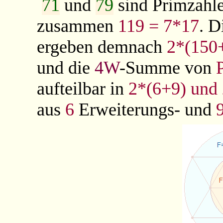
71
und
79
sind Primzahl
zusammen
119 = 7*17
. D
ergeben demnach
2*(150
und die
4W
-Summe von
aufteilbar in
2*(6+9) und
aus
6
Erweiterungs- und