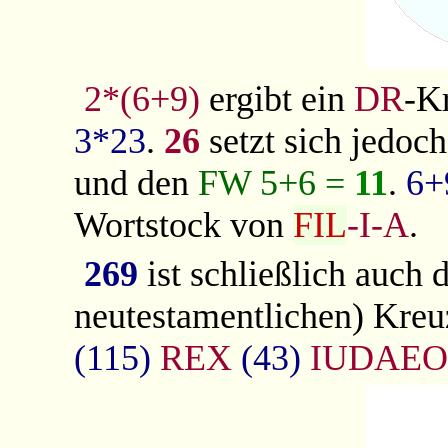
2*(6+9)
ergibt ein
DR
-K
3*23
.
26
setzt sich jedo
und den
FW 5+6 =
11
.
6+
Wortstock von
FIL
-I-A
.
269
ist schließlich auch 
neutestamentlichen) Kreu
(115)
REX
(43)
IUDAE