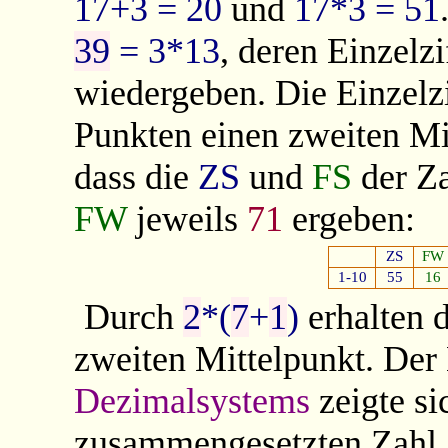
17+3 = 20
und
17*3 = 51
39
= 3*13
, deren Einzelzi
wiedergeben. Die Einzelz
Punkten einen zweiten Mit
dass die
ZS
und
FS
der Z
FW
jeweils
71
ergeben:
ZS
FW
1-10
55
16
Durch
2
*(
7
+
1
)
erhalten 
zweiten Mittelpunkt. Der
Dezimalsystems
zeigte si
zusammengesetzten Zahl