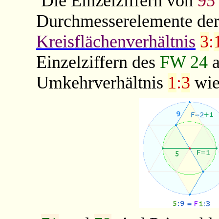
Die Einzelziffern von
95
Durchmesserelemente de
Kreisflächenverhältnis
3
:
Einzelziffern des
FW
24
Umkehrverhältnis
1
:
3
wie