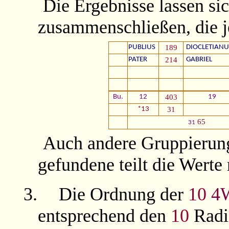
Die Ergebnisse lassen si
zusammenschließen, die je
PUBLIUS
189
DIOCLETIANU
PATER
214
GABRIEL
Bu.
12
403
19
*13
31
65
31
Auch andere Gruppierung
gefundene teilt die Werte
3.
Die Ordnung der
10
4
entsprechend den
10
Radi