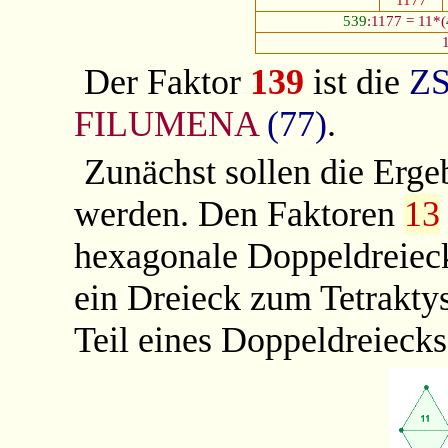
1177
539
:1177 = 11*(
Der Faktor
139
ist die
Z
FILUMENA
(77)
.
Zunächst sollen die Erge
werden. Den Faktoren
13
hexagonale Doppeldreiec
ein Dreieck zum Tetraktys
Teil eines Doppeldreiecks