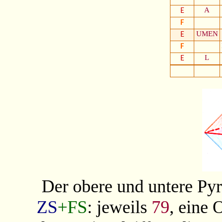
A
E
F
UMEN
E
F
L
E
Der obere und untere Py
ZS
+FS
: jeweils
79
, eine 