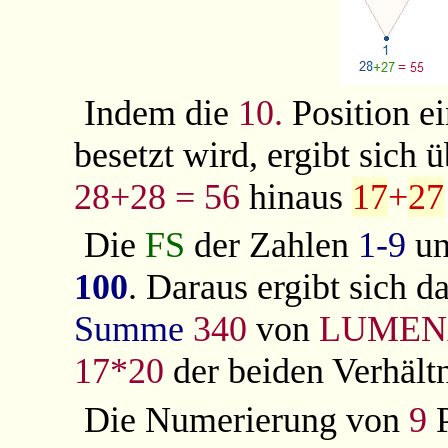
Indem die
10.
Position e
besetzt wird, ergibt sich
28+28 = 56
hinaus
17
+
27
Die
FS
der Zahlen
1-9
u
100
. Daraus ergibt sich d
Summe
340
von
LUMEN
17*20
der beiden Verhältn
Die Numerierung von
9
P