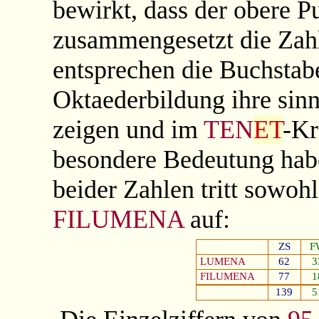
bewirkt, dass der obere P
zusammengesetzt die Za
entsprechen die Buchsta
Oktaederbildung ihre sinn
zeigen und im
TEN
ET
-Kr
besondere Bedeutung hab
beider Zahlen tritt sowoh
FILUMENA
auf:
ZS
F
LUMENA
62
3
FILUMENA
77
1
139
5