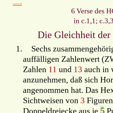
zurück
6 Verse des 
in c.1,1; c.3,
Die Gleichheit der
1.
Sechs zusammengehörig
auffälligen Zahlenwert (
Zahlen
11
und
13
auch in w
anzunehmen, daß sich Hor
angenommen hat. Das Hex
Sichtweisen von
3
Figuren
5
Doppeldreiecke aus je
P