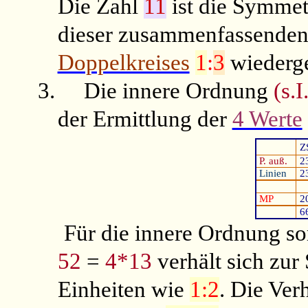
Die Zahl
11
ist die Symmet
dieser zusammenfassenden 
Doppelkreises
1
:
3
wiederg
3.
Die innere Ordnung
(s.I
der Ermittlung der
4 Werte
Z
P. auß.
2
Linien
2
MP
2
6
Für die innere Ordnung so
52
=
4*13
verhält sich zu
Einheiten wie
1:2
. Die Ver