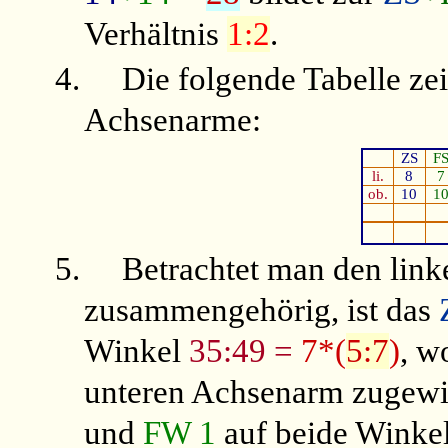
Verhältnis
1:2
.
4.
Die folgende Tabelle ze
Achsenarme:
ZS
F
li.
8
7
ob.
10
1
5.
Betrachtet man den lin
zusammengehörig, ist das
Winkel
35:49 =
7*(
5:7
)
, w
unteren Achsenarm zugewi
und
FW 1
auf beide Winkel 