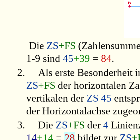
Die
ZS
+FS
(Zahlensumme
1-9 sind
45
+39
=
84
.
2.
Als erste Besonderheit i
ZS
+FS
der horizontalen Z
vertikalen der
ZS 45
entspr
der Horizontalachse zugeo
3.
Die
ZS
+FS
der
4
Linienz
14
+14
=
28
bildet zur
ZS
+