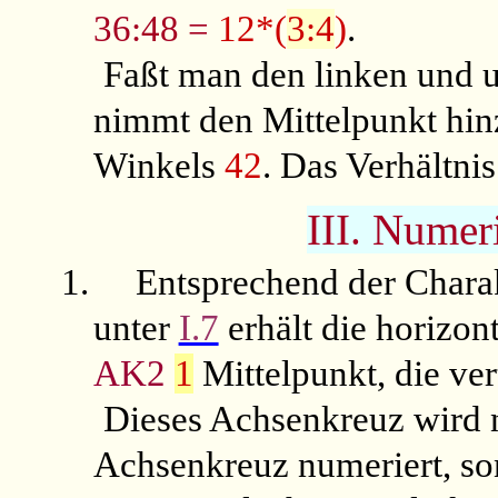
36:48 =
12*(
3:4
)
.
Faßt man den linken und
nimmt den Mittelpunkt hi
Winkels
42
. Das Verhältnis
III. Numer
1.
Entsprechend der Chara
unter
I.7
erhält die horizon
AK2
1
Mittelpunkt, die ver
Dieses Achsenkreuz wird n
Achsenkreuz numeriert, so