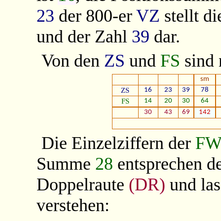
23
der 800-er
VZ
stellt d
und der Zahl
39
dar.
Von den
ZS
und
FS
sind
sm
ZS
16
23
39
78
FS
14
20
30
64
30
43
69
142
Die Einzelziffern der
FW
Summe
28
entsprechen de
Doppelraute
(DR)
und la
verstehen: