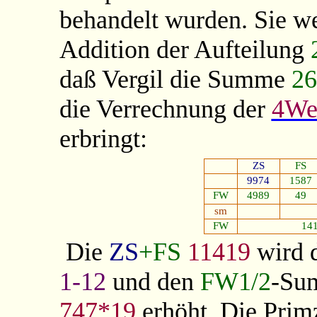
behandelt wurden. Sie we
Addition der Aufteilung
daß Vergil die Summe
26
die Verrechnung der
4We
erbringt:
ZS
FS
9974
1587
FW
4989
49
sm
FW
141
Die
ZS
+FS
11419
wird 
1-12
und den
FW1/2
-Su
747*19
erhöht. Die Prim