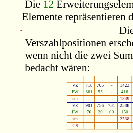
Die
12
Erweiterungsele
Elemente repräsentieren 
·
Di
Verszahlpositionen ersc
wenn nicht die zwei Sum
bedacht wären:
VZ
718
705
-
1423
FW
361
55
-
416
sm
1839
VZ
901
756
731
2388
FW
70
20
60
150
sm
2538
GS