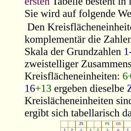
ersten
Tabelle besteht in 
Sie wird auf folgende We
Den Kreisflächeneinhei
komplementär die Zahle
Skala der Grundzahlen
1
zweistelliger Zusammens
Kreisflächeneinheiten:
6
16
+13
ergeben dieselbe
Kreislächeneinheiten sin
ergibt sich tabellarisch d
ZS
FS
GS
1
2
3
1
2
3
6
1