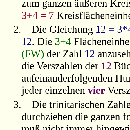
zum ganzen äußeren Kre
3+4 = 7
Kreisflächeneinhe
2.
Die Gleichung
12 = 3*
12
. Die
3+4
Flächeneinhei
(FW)
der Zahl
12
anzuseh
die Verszahlen der
12
Büc
aufeinanderfolgenden Hu
jeder einzelnen
vier
Versz
3.
Die trinitarischen Zahl
durchziehen die ganzen f
muß nicht immer hingewi