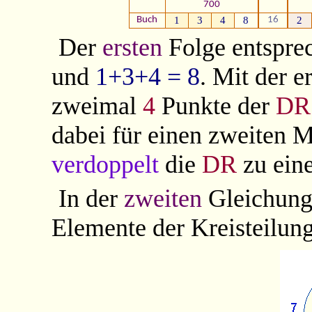
700
Buch
1
3
4
8
16
2
Der
ersten
Folge entspre
und
1+3+4 = 8
. Mit der 
zweimal
4
Punkte der
DR
dabei für einen zweiten M
verdoppelt
die
DR
zu ei
In der
zweiten
Gleichung
Elemente der Kreisteilung