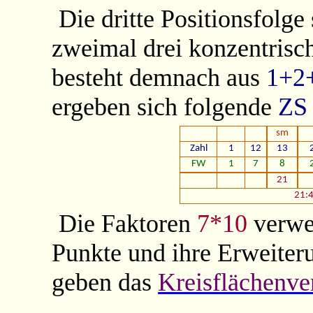
Die dritte Positionsfolge 
zweimal drei konzentrisc
besteht demnach aus
1+2
ergeben sich folgende
ZS
sm
Zahl
1
12
13
FW
1
7
8
21
21:4
Die Faktoren
7*10
verwe
Punkte und ihre Erweiter
geben das
Kreisflächenve