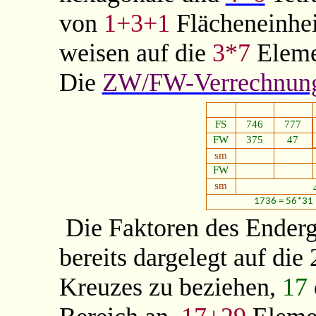
von
1+3+1
Flächeneinhei
weisen auf die
3*7
Eleme
Die
ZW/FW-Verrechnun
FS
746
777
FW
375
47
sm
FW
sm
1736 = 56*31
Die Faktoren des Ender
bereits dargelegt auf d
Kreuzes zu beziehen,
17