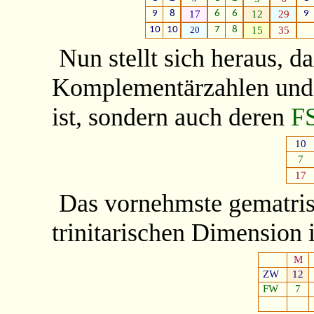
9
8
17
6
6
12
29
9
10
10
20
7
8
15
35
Nun stellt sich heraus, d
Komplementärzahlen und
ist, sondern auch deren
F
10
7
17
Das vornehmste gematris
trinitarischen Dimension
M
ZW
12
FW
7