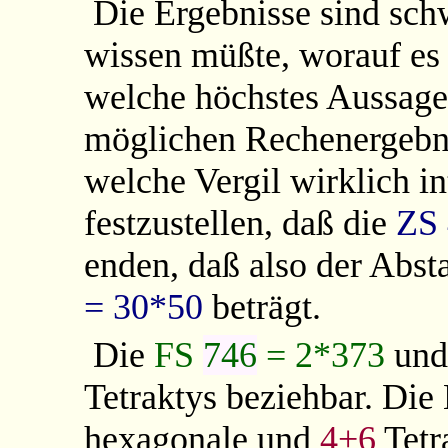
Die Ergebnisse sind schw
wissen müßte, worauf es
welche höchstes Aussagez
möglichen Rechenergebni
welche Vergil wirklich in
festzustellen, daß die
ZS
enden, daß also der Abs
= 30*50
beträgt.
Die
FS
746
= 2*373
un
Tetraktys beziehbar. Die 
hexagonale und
4+6
Tetr