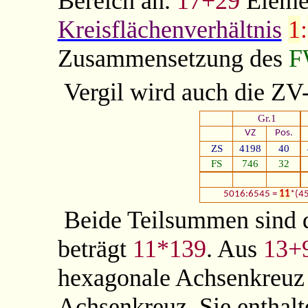
Bereich an.
17+29
Elemen
Kreisflächenverhältnis
1
:
Zusammensetzung des
F
Vergil wird auch die ZV
Gr.1
VZ
Pos.
ZS
4198
40
FS
746
32
5016:6545 =
11
*(4
Beide Teilsummen sind
beträgt
11*139
. Aus
13+
hexagonale Achsenkreuz 
Achsenkreuz. Sie enthalt