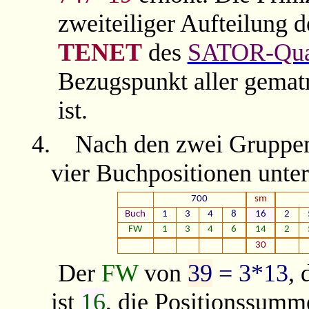
zweiteiliger Aufteilung 
TENET
des
SATOR-Qua
Bezugspunkt aller gema
ist.
4.
Nach den zwei Gruppe
vier Buchpositionen unte
700
sm
Buch
1
3
4
8
16
2
FW
1
3
4
6
14
2
30
Der
FW
von
39
= 3*13
,
ist
16
, die Positionssum