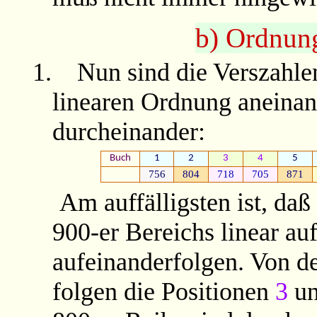
b) Ordnun
1.
Nun sind die Verszahle
linearen Ordnung aneinan
durcheinander:
Buch
1
2
3
4
5
756
804
718
705
871
Am auffälligsten ist, daß
900-er Bereichs linear auf
aufeinanderfolgen. Von d
folgen die Positionen
3
u