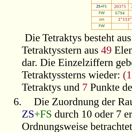
20373
ZS
+FS
6794
FW
sm
2*113*
FW
Die Tetraktys besteht au
Tetraktysstern aus
49
Ele
dar. Die Einzelziffern ge
Tetraktyssterns wieder:
(1
Tetraktys und
7
Punkte de
6.
Die Zuordnung der Raut
ZS
+FS
durch 10 oder 7 e
Ordnungsweise betrachtet