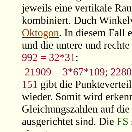
jeweils eine vertikale Rau
kombiniert. Duch Winkelv
Oktogon
. In diesem Fall 
und die
untere und rechte
992 = 32*31
:
21909 = 3*67*109; 228
151
gibt die Punkteverte
wieder. Somit wird erken
Gleichungszahlen auf die
ausgerichtet sind. Die
FS