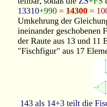
teilbar, sodaß die
ZS
+FS
13310
+990
=
14300
= 10
Umkehrung der Gleichun
ineinander geschobenen F
der Raute aus 13 und 11 
"Fischfigur" aus 17 Eleme
143 als 14+3 teilt die Fi