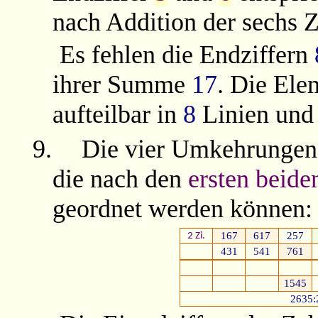
nach Addition der sechs 
Es fehlen die Endziffern
ihrer Summe
17
. Die Ele
aufteilbar in
8
Linien un
9.
Die vier Umkehrungen
die nach den
ersten beide
geordnet werden können:
167
617
257
2 Zi.
431
541
761
1545
2635: