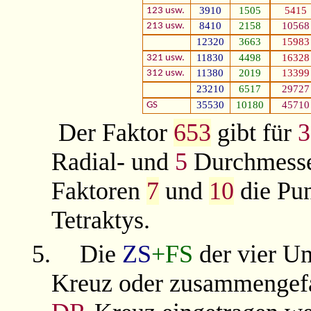
3910
1505
5415
123 usw.
8410
2158
10568
213 usw.
12320
3663
15983
11830
4498
16328
321 usw.
11380
2019
13399
312 usw.
23210
6517
29727
35530
10180
45710
GS
Der Faktor
653
gibt für
3
Radial- und
5
Durchmesser
Faktoren
7
und
10
die Pun
Tetraktys.
5.
Die
ZS
+FS
der vier U
Kreuz
oder zusammengefa