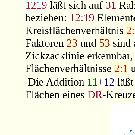
1219
läßt sich auf
31
Rah
beziehen:
12:19
Elemente
Kreisflächenverhältnis
2
:
Faktoren
23
und
53
sind 
Zickzacklinie erkennbar,
Flächenverhältnisse
2
:
1
Die Addition
11
+12
läßt
Flächen eines
DR
-Kreuze