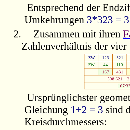
Entsprechend der Endzi
Umkehrungen
3*323 = 
2.
Zusammen mit ihren
F
Zahlenverhältnis der vie
ZW
123
321
FW
44
110
167
431
598:621 = 2
167
:
3
Ursprünglichster geomet
Gleichung
1+2 = 3
sind d
Kreisdurchmessers: