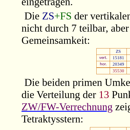
eingetragen.
Die
ZS
+FS
der vertikal
nicht durch 7 teilbar, abe
Gemeinsamkeit:
ZS
15181
vert.
20349
hor.
35530
Die beiden primen Umk
die Verteilung der
13
Punk
ZW/FW-Verrechnung
zei
Tetraktysstern: