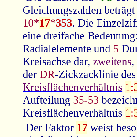
Gleichungszahlen beträg
10*
17
*
353
. Die Einzelzi
eine dreifache Bedeutung
Radialelemente und
5
Dur
Kreisachse dar,
zweitens
,
der
DR
-Zickzacklinie des
Kreisflächenverhältnis
1
:
Aufteilung
35-53
bezeichn
Kreisflächenverhältnis
1
:
Der Faktor
17
weist beso