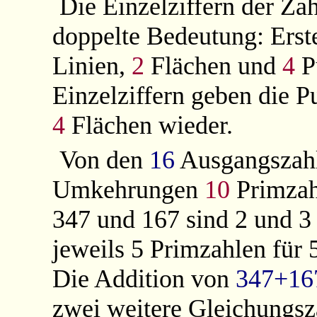
Die Einzelziffern der Za
doppelte Bedeutung: Erst
Linien,
2
Flächen und
4
Pu
Einzelziffern geben die P
4
Flächen wieder.
Von den
16
Ausgangszahl
Umkehrungen
10
Primzah
347 und 167 sind 2 und 3 
jeweils 5 Primzahlen für 
Die Addition von
347+16
zwei weitere Gleichungsz