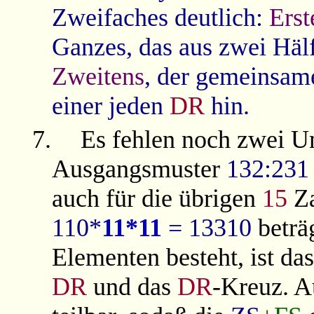
Zweifaches deutlich:
Erst
Ganzes, das aus zwei Häl
Zweitens
, der gemeinsam
einer jeden
DR
hin.
7.
Es fehlen noch zwei 
Ausgangsmuster
132:231
auch für die übrigen
15
Za
110*
11*11
= 13310
beträ
Elementen besteht, ist da
DR
und das
DR
-Kreuz
. 