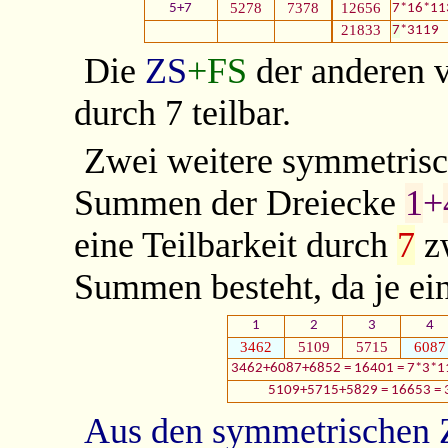
5278
7378
12656
5+7
7*16*11
21833
7
*3119
Die
ZS
+FS
der anderen v
durch 7 teilbar.
Zwei weitere symmetrisc
Summen der Dreiecke
1
+
eine Teilbarkeit durch
7
zw
Summen besteht, da je ei
1
2
3
4
3462
5109
5715
6087
3462+6087+6852 = 16401 = 7*3*1
5109+5715+5829 = 16653 = 
Aus den symmetrischen 