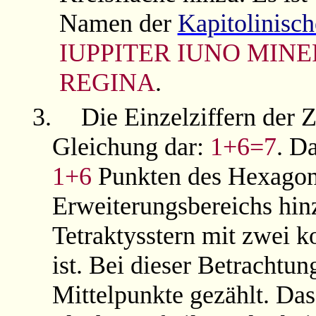
Namen der
Kapitolinisch
IUPPITER IUNO MIN
REGINA
.
3.
Die Einzelziffern der 
Gleichung dar:
1+6=7
. D
1+6
Punkten des Hexago
Erweiterungsbereichs hi
Tetraktysstern mit zwei k
ist. Bei dieser Betrachtu
Mittelpunkte gezählt. Das