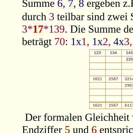
Summe
6
,
7
,
8
ergeben z
durch
3
teilbar sind zwe
3*
17
*139
. Die Summe der
beträgt
70
:
1x
1,
1x
2,
4x
3
123
134
145
235
1621
2567
321
290
1621
2567
611
Der formalen Gleichheit
Endziffer
5
und
6
entspric