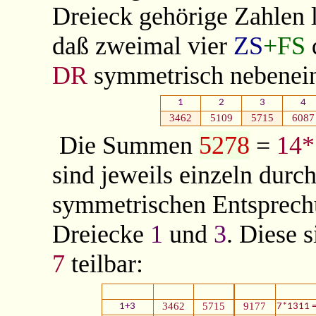
Dreieck gehörige Zahlen 
daß zweimal vier
ZS
+FS
d
DR
symmetrisch nebenein
1
2
3
4
3462
5109
5715
6087
Die Summen
5278
=
14*
sind jeweils einzeln durc
symmetrischen Entsprech
Dreiecke
1
und
3
. Diese 
7
teilbar:
3462
5715
9177
1+3
7*1311 =