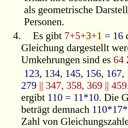
als geometrische Darstell
Personen.
4.
Es gibt
7+5+
3
+
1
= 16
d
Gleichung dargestellt we
Umkehrungen sind es
64
123, 134, 145, 156, 167, 
279
|| 347, 358, 369 || 459
ergibt
110 = 11*10.
Die 
beträgt demnach
110*17*
Zahl von Gleichungszahle