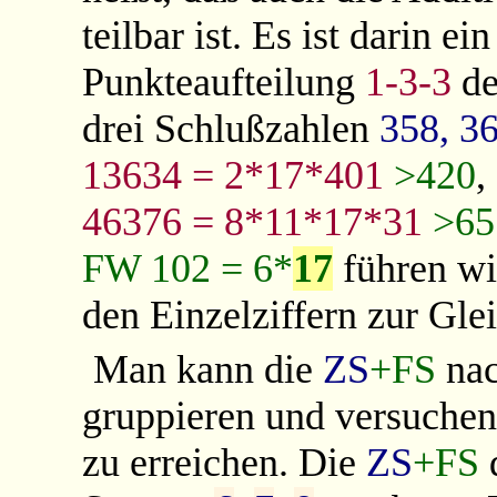
teilbar ist. Es ist darin e
Punkteaufteilung
1-3-3
d
drei Schlußzahlen
358, 3
13634 = 2*17*401
>420
,
46376 = 8*11*17*31
>65
FW 102 = 6*
17
führen w
den Einzelziffern zur Gl
Man kann die
ZS
+FS
na
gruppieren und versuchen
zu erreichen. Die
ZS
+FS