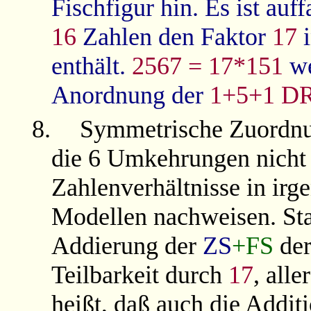
Fischfigur hin. Es ist auf
16
Zahlen den Faktor
17
i
enthält.
2567 = 17*151
we
Anordnung der
1+5+1
D
8.
Symmetrische Zuordn
die 6 Umkehrungen nicht 
Zahlenverhältnisse in ir
Modellen nachweisen. Stat
Addierung der
ZS
+FS
de
Teilbarkeit durch
17
, alle
heißt, daß auch die Addit