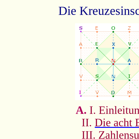
Die Kreuzesinsc
A.
I. Einleitu
II.
Die acht 
III.
Zahlens