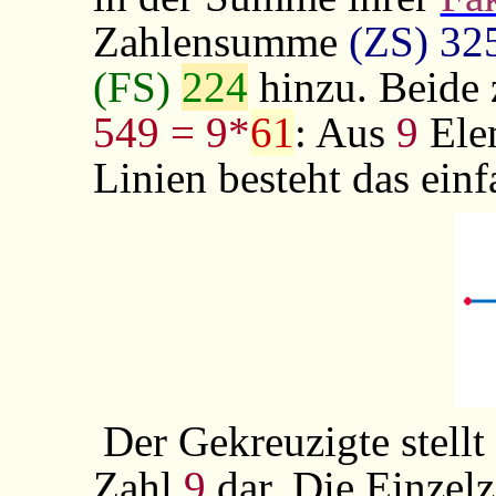
Zahlensumme
(ZS) 32
(FS)
224
hinzu. Beide
549 = 9*
61
: Aus
9
Ele
Linien besteht das ein
Der Gekreuzigte stellt
Zahl
9
dar. Die Einzelz