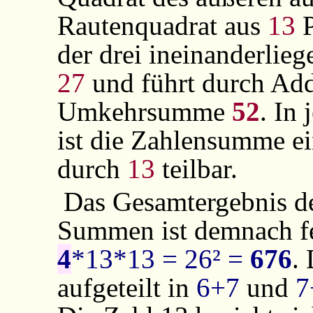
Rautenquadrat aus
13
P
der drei ineinanderlie
27
und führt durch Ad
Umkehrsumme
52
. In
ist die Zahlensumme ei
durch
13
teilbar.
Das Gesamtergebnis de
Summen ist demnach fe
4
*13*13 = 26² =
676
.
aufgeteilt in
6+7
und
7