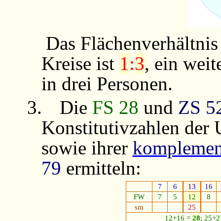
Das Flächenverhältnis
Kreise ist
1
:
3
, ein wei
in drei Personen.
3.
Die
FS 28
und
ZS 5
Konstitutivzahlen der
sowie ihrer
komplemen
79
ermitteln:
7
6
13
16
FW
7
5
12
8
sm
25
12+16 =
28
; 25+