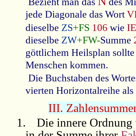
N
Bezieht man das
des Mit
jede Diagonale das Wort
V
dieselbe
ZS
+FS
106
wie
I
dieselbe
ZW
+FW-
Summe
göttlichem Heilsplan sollte
Menschen kommen.
Die Buchstaben des Wort
vierten Horizontalreihe als
III. Zahlensumm
1.
Die innere Ordnung 
in der Summe ihrer
Fa