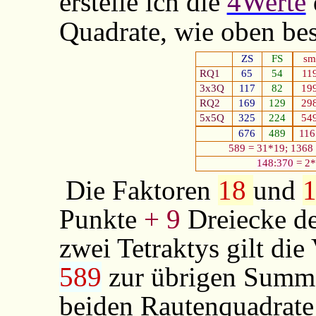
erstelle ich die
4Werte
Quadrate, wie oben be
ZS
FS
sm
RQ1
65
54
11
3x3Q
117
82
19
RQ2
1
69
129
29
5x5Q
325
224
54
676
489
116
589 = 31*19; 1368
148
:
370
= 2*
Die Faktoren
18
und
Punkte
+ 9
Dreiecke de
zwei Tetraktys gilt di
589
zur übrigen Summ
beiden Rautenquadrate