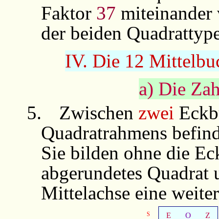
Faktor
37
miteinander
der beiden Quadrattype
IV. Die 12 Mittelb
a) Die Zah
5.
Zwischen
zwei
Eckb
Quadratrahmens befind
Sie bilden ohne die Ec
abgerundetes Quadrat 
Mittelachse eine weite
S
E
O
Z