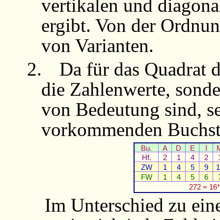
vertikalen und diagona
ergibt. Von der Ordnu
von Varianten.
2.
Da für das Quadrat d
die Zahlenwerte, sond
von Bedeutung sind, s
vorkommenden Buchstab
Bu.
A
D
E
I
Hf.
2
1
4
2
ZW
1
4
5
9
1
FW
1
4
5
6
272 = 16*
Im Unterschied zu ei