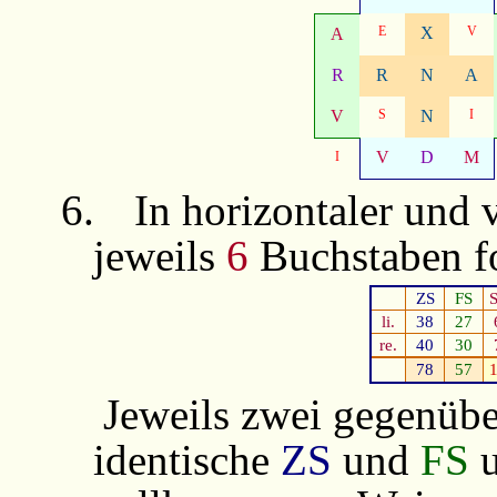
E
X
V
A
R
R
N
A
V
S
N
I
V
D
M
I
6.
In horizontaler und 
jeweils
6
Buchstaben f
ZS
FS
li.
38
27
re.
40
30
78
57
Jeweils zwei gegenübe
identische
ZS
und
FS
u