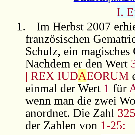
I. E
1.
Im Herbst 2007 erhi
französischen Gematri
Schulz, ein magisches 
Nachdem er den Wert
| REX IUD
A
EORUM
e
einmal der Wert
1
für
wenn man die zwei Wor
anordnet. Die Zahl
32
der Zahlen von
1-25: