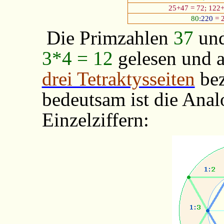
25+47 = 72; 122+
80
:220
= 2
Die Primzahlen
37
un
3*4 = 12
gelesen und a
drei Tetraktysseiten
bez
bedeutsam ist die Anal
Einzelziffern: