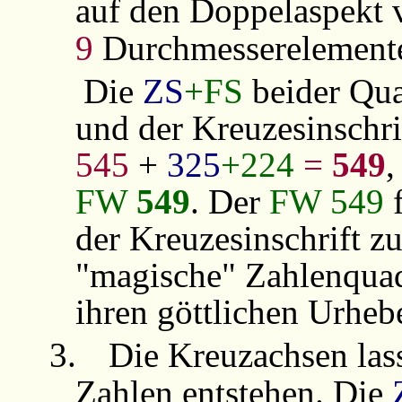
auf den Doppelaspekt
9
Durchmesserelement
Die
ZS
+FS
beider Qua
und der Kreuzesinschri
545
+
325
+224
=
549
FW
549
. Der
FW 549
f
der Kreuzesinschrift z
"magische" Zahlenquadr
ihren göttlichen Urheb
3.
Die Kreuzachsen lass
Zahlen entstehen. Die