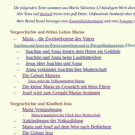
Die folgenden Texte stammen aus Maria Valtortas 12-bändigem Werk über
Alle Texte auf
deutsch
bietet eine pdf-Datei. Umfassende Auskunft über 
Herr Bernd Kosel besorgte eine
Evangelienharmonie
und eine
Synopse
m
Vorgeschichte und frühes Leben Marias
–
Maria – die Zweitgeborene des Vaters
Joachim und Anna im Protoevangelium und in Privatoffenbarungen
(Übers
–
Joachim und Anna leisten dem Herrn ein Gelübde
–
Joachim und Anna beim Laubhüttenfest
–
Jesus über Joachim und Anna
–
Anna verkündet Joachim ihre Mutterschaf
t
–
Die Geburt Mariens
–
Jesus preist die Vollkommenheit Marias
–
Die kleine Maria im Gespräch mit ihren Eltern
–
Josef wird zum Gemahl Marias bestimmt
Vorgeschichte und Kindheit Jesu
–
Mariä Verkündigung
–
Maria kommentiert das Glück ihrer Mutterschaft
–
Ankündigung der Volkszählung
–
Maria und Josef auf dem Weg nach Bethlehem
–
Die Geburt Jesu