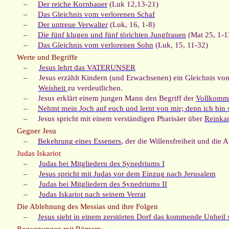
–
Der reiche Kornbauer
(Luk 12,13-21)
–
Das Gleichnis vom verlorenen Schaf
–
Der untreue Verwalter
(Luk, 16, 1-8)
–
Die fünf klugen und fünf törichten Jungfrauen
(Mat 25, 1-1
–
Das Gleichnis vom verlorenen Sohn
(Luk, 15, 11-32)
Werte und Begriffe
–
Jesus lehrt das VATERUNSER
–
Jesus erzählt Kindern (und Erwachsenen) ein Gleichnis 
Weisheit
zu verdeutlichen.
–
Jesus erklärt einem jungen Mann den Begriff der
Vollkomm
–
Nehmt mein Joch auf euch und lernt von mir; denn ich bin
–
Jesus spricht mit einem verständigen Pharisäer über
Reinkar
Gegner Jesu
–
Bekehrung eines Esseners
, der die Willensfreiheit und die 
Judas Iskariot
–
Judas bei Mitgliedern des Synedriums I
–
Jesus spricht mit Judas vor dem Einzug nach Jerusalem
–
Judas bei Mitgliedern des Synedriums II
–
Judas Iskariot nach seinem Verrat
Die Ablehnung des Messias und ihre Folgen
–
Jesus sieht in einem zerstörten Dorf das kommende Unheil 
Begegnungen mit Römern