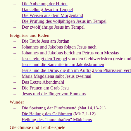
–
Die Anbetung der Hirten
–
Darstellung Jesu im Tempel
–
Die Weisen aus dem Morgenland
–
Die Prüfung des volljährigen Jesus im Tempel
–
Der zwölfjährige Jesus im Tempel
Ereignisse und Reden
–
Die Taufe Jesu am Jordan
–
Johannes und Jakobus folgen Jesus nach
–
Johannes und Jakobus berichten Petrus vom Messias
–
Jesus reinigt den Tempel
von den Geldwechslern (erste und
–
Jesus und die Samariterin am Jakobsbrunnen
–
Jesus und die Dirne, die ihn im Auftrag von Pharisäern verf
–
Maria Magdalena salbt Jesus zweimal
–
Das Letzte Abendmahl
–
Die Frauen am Grab Jesu
–
Jesus und die Jünger von Emmaus
Wunder
–
Die Speisung der Fünftausend
(Mat 14,13-21)
–
Die Heilung des Gelähmten
(Mk 2,1-12)
–
Heilung des "launenhaften" Mädchens
Gleichnisse und Lehrbeispiele