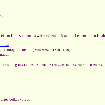
3)
von einem König, einem als weise geltenden Mann und einem armen Kna
enheit
 sanftmütig und demütig von Herzen (Mat 11,29)
nation
Auferstehung des Leibes bestreitet; Streit zwischen Essenern und Pharisä
seines Volkes voraus.